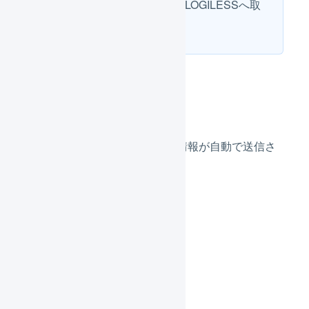
それ以前の受注は、自動でLOGILESSへ取
り込まれません。
出荷情報
LOGILESSからRMSへ、出荷情報が自動で送信さ
れます。
出荷情報の連携
連携項目
配送会社
送り状番号
出荷日