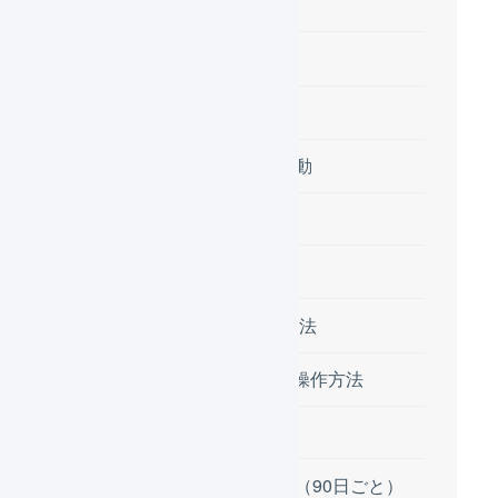
受注情報
出荷情報
在庫数の連動
ステータスの連動
初期設定
設定の流れ
RMSでの操作方法
LOGILESSでの操作方法
定期的な処理
認証情報の更新（90日ごと）