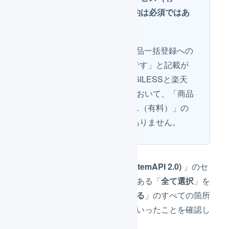
料）」の契約は必須ではあ
りません
「※ご利用には商品一括登録への
お申込みが必要です」と記載が
ありますが、LOGILESSと楽天
市場のAPI連携において、「商品
一括登録サービス（有料）」の
契約は必須ではありません。
「
商品API 2.0 (ItemAPI 2.0)
」のセ
クションの下にある「
全て
選択
」を
押し、「
利用する
」のすべての箇所
にチェックがはいったことを確認し
ます。