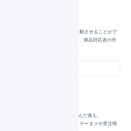
在庫数の連動
LOGILESSとRMSの在庫数を連動させることがで
きます。在庫数を連携するには、商品対応表の作
成が必要です。
楽天市場 在庫連携
ステータスの連動
受注情報をLOGILESSに取り込んだ後も、
LOGILESSとRMS間で一部のステータスや受注情