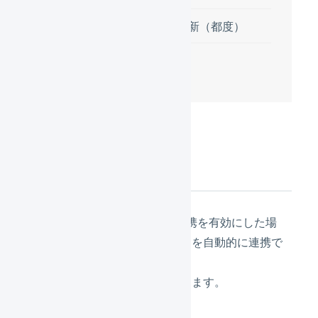
商品対応表の更新（都度）
次の設定
連携の概要
LOGILESSと楽天市場のAPI連携を有効にした場
合、その設定に応じて次の項目を自動的に連携で
きます。
連携頻度は
楽天市場
で確認できます。