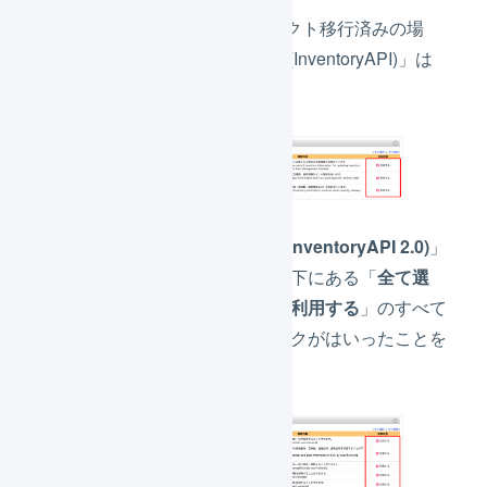
※SKUプロジェクト移行済みの場
合、「在庫API (InventoryAPI)」は
不要です。
「
在庫API 2.0 (InventoryAPI 2.0)
」
のセクションの下にある「
全て選
択
」を押し、「
利用する
」のすべて
の箇所にチェックがはいったことを
確認します。