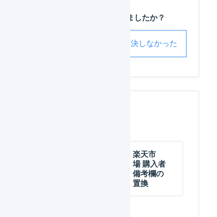
この記事は役に立ちましたか？
解決した
解決しなかった
関連するページ
楽天市場
楽天市
受注伝票
場 購入者
の自動連
備考欄の
動
置換