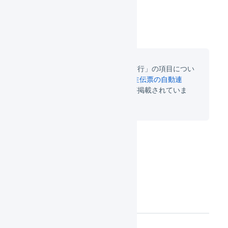
「注文確認を自動実行」の項目につい
ては「
楽天市場 受注伝票の自動連
動
」に詳しい内容が掲載されていま
す。
「
送信
」を押します。
定期的な処理