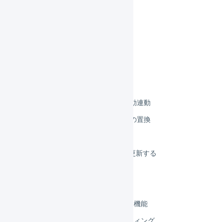
楽天市場
楽天市場 店舗の作成
楽天市場 店舗の連携設定
楽天市場 メールの設定
楽天市場 SKUプロジェクト
楽天市場 APIで連携
楽天市場 受注伝票の自動連動
楽天市場 購入者備考欄の置換
楽天市場 在庫連携
楽天市場 licenseKeyを更新する
楽天市場 CSVで連携
楽天市場 項目の対応
楽天市場 ソーシャルギフト機能
楽天市場 トラブルシューティング