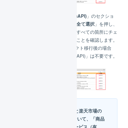
「
商品API (ItemAPI)
」のセクショ
ンの下にある「
全て選択
」を押し、
「
利用する
」のすべての箇所にチェ
ックがはいったことを確認します。
※SKUプロジェクト移行後の場合
「商品API (ItemAPI)」は不要です。
LOGILESSと楽天市場の
API連携において、「商品
一括登録サービス（有