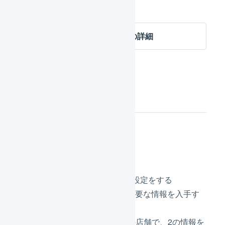
報が自動連動します。
RMSとのステータス連動の詳細
初期設定
設定の流れ
RMSで「WEB API」の設定をする
1の設定後、RMSから必要な情報を入手す
る
LOGILESSの楽天市場の店舗で、2の情報を