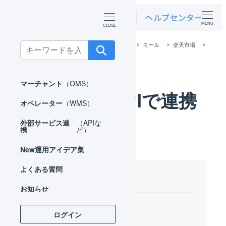
MENU
ホーム
外部サービス連携（APIなど）
モール
楽天市場
Search
楽天市場 APIで連携
for:
マーチャント
（OMS）
楽天市場 APIで連携
オペレーター
（WMS）
外部サービス連
（APIな
携
ど）
New
運用アイデア集
よくある質問
目次
お知らせ
連携の概要
ログイン