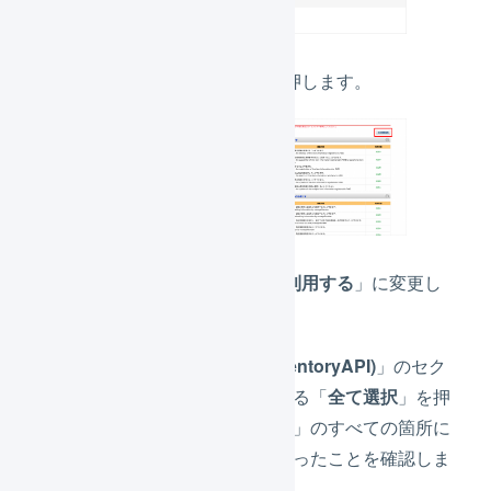
「
利用機能編集
」を押します。
以下の利用機能を「
利用する
」に変更し
ます。
「
在庫API (InventoryAPI)
」のセク
ションの下にある「
全て選択
」を押
し、「
利用する
」のすべての箇所に
チェックがはいったことを確認しま
す。