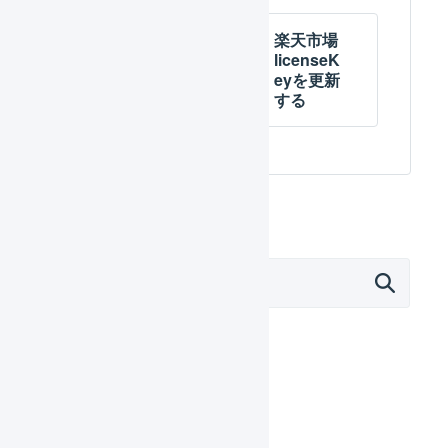
楽天市場
楽天市場
在庫連携
licenseK
eyを更新
する
外部サービス連携（APIなど）
モール
Amazon.co.jp