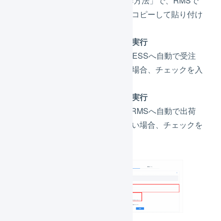
「RMSでの操作方法」で、RMSで
設定した内容をコピーして貼り付け
ます。
受注取込を自動実行
RMSからLOGILESSへ自動で受注
を取り込みたい場合、チェックを入
れます。
出荷通知を自動実行
LOGILESSからRMSへ自動で出荷
情報を送信したい場合、チェックを
入れます。