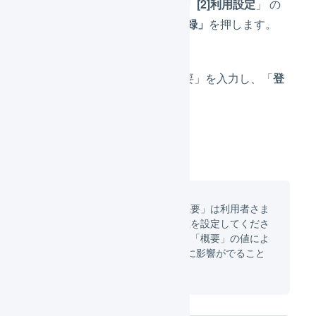
左側のメニューから「
[2]利用設定
」 の
中の「
[2-2] アプリ登録」
を押します。
「アプリ名」と「概要」を入力し、「
登
録する
」を押します。
「アプリ名」と「概要」は利用者さま
側で管理しやすい値を設定してくださ
い。「アプリ名」と「概要」の値によ
ってAPI連携の利用に影響がでること
はありません。