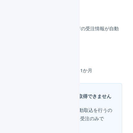
受注情報
RMSからLOGILESSへ、未出荷の受注情報が自動
で取り込まれます。
受注の取得
件数：300件／回
期間：受注作成から1か月
1か月以上前の受注は取得できません
LOGILESSが受注伝票の自動取込を行うの
は、
受注日から31日以内
の受注のみで
す。