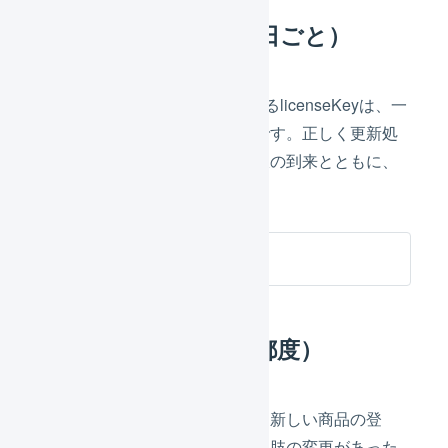
認証情報の更新（90日ごと）
楽天市場とのAPI連携に使用するlicenseKeyは、一
定期間ごとに更新処理が必要です。正しく更新処
理が行われない場合、有効期限の到来とともに、
自動連携ができなくなります。
licenseKeyを更新
商品対応表の更新（都度）
在庫連携を行っている場合で、新しい商品の登
録、または商品番号、項目選択肢の変更があった