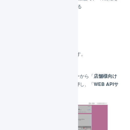
利用し「API設定」をする
RMSでの操作方法
RMS
にログインします。
左側のメインメニューから「
店舗様向け
情報・サービス
」を押し、「
WEB APIサ
ービス
」を押します。