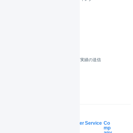
カート
フルフィルメント
決済
その他のプラットフォーム
顧客対応
受注伝票の取込／在庫連携／出荷実績の送信
よくある質問
Help Center
Service
Co
mp
any