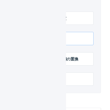
楽天市場の初期設定
楽天市場 メールの設定
楽天市場 APIで連携
楽天市場 購入者備考欄の置換
楽天市場 CSVで連携