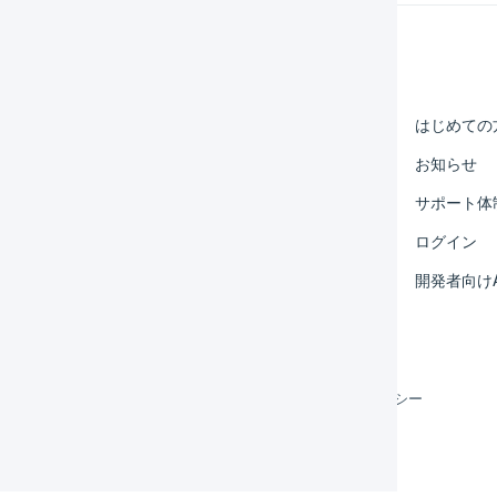
Help Center
マーチャント
はじめての
オペレーター
お知らせ
外部サービス連携
サポート体
運用アイデア集
ログイン
よくある質問
開発者向けA
利用規約
プライバシーポリシー
クッキーポリシー
©
LOGILESS Inc.