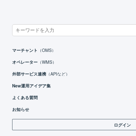
Search
for:
ホーム
外部サービス連携（APIなど）
モール
TikTok Shop
マーチャント
（OMS）
オペレーター
（WMS）
外部サービス連携
（APIなど）
外部サービス連携（APIなど）
New
運用アイデア集
モール
Amazon.co.jp
よくある質問
Tik
実績の
eBay
お知らせ
Tik
au PAY マーケット
ログイン
Qoo10