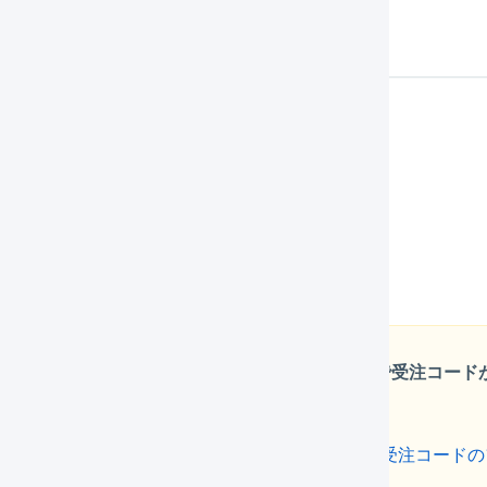
携機能の概要
受注情報の取得（約5分に1回）
入金／承認ステータスの連動（約5分に1回）
出荷実績の反映（約5分に1回）
在庫数の連動（約5分に1回）
TikTok Shopの店舗が複数ある場合、店舗間で受注コ
ます
TikTok Shopの店舗を複数作成する場合は、事前に
受注コードの