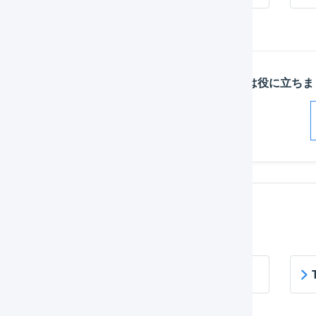
この記事は役に立ちま
解決した
関連するページ
TikTok Shop 店舗の作成