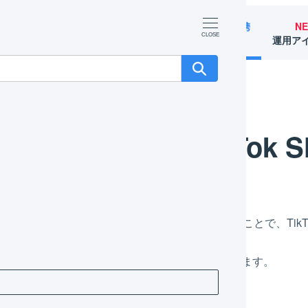
マーチャント
オペレーター
外部サービス連携
N
（OMS）
（WMS）
（APIなど）
運用ア
TikTok 
Tok Shopと連携するための店舗を作成し設定をすることで、Ti
情報をTikTok Shopに反映することができます。
Tok ShopとLOGILESSを連携させる方法をご紹介します。