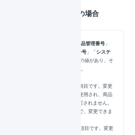
SKU管理に移行済みの場合
楽天市場の商品情報に「
商品管理番号
」
「
商品番号
」「
SKU管理番号
」「
システ
ム連携用SKU番号
」の4つの値があり、そ
れぞれルールが異なります。
商品管理番号
– 必須項目です。変更
できません。URLに使用され、商品
マスタ内で重複は許可されません。
商品番号
– 任意項目で、変更できま
す。
SKU管理番号
– 必須項目です。変更