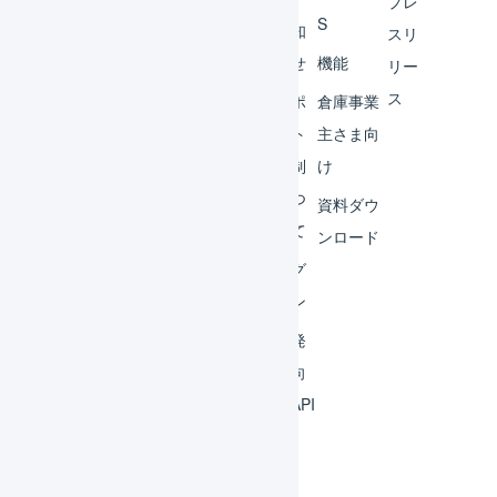
プレ
S
レー
お知
スリ
ター
らせ
機能
リー
ス
外部
サポ
倉庫事業
サー
ート
主さま向
ビス
体制
け
連携
につ
資料ダウ
いて
運用
ンロード
アイ
ログ
デア
イン
集
開発
よく
者向
ある
けAPI
質問