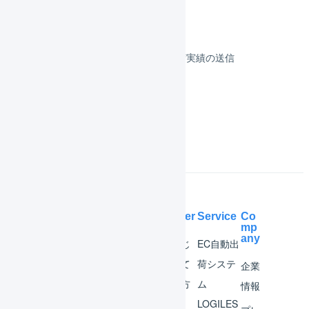
その他のプラットフォーム
顧客対応
受注伝票の取込／在庫連携／出荷実績の送信
よくある質問
Help Center
Service
Co
mp
any
マー
はじ
EC自動出
チャ
めて
荷システ
企業
ント
の方
ム
情報
へ
LOGILES
オペ