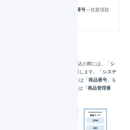
できません。
システム連携用SKU番号
– 任意項目
で、変更できます。
通常商品
LOGILESSでは、受注情報の取込の際には、「
シ
ステム連携用SKU番号
」を使用します。「
システ
ム連携用SKU番号
」が空の場合は「
商品番号
」を
使用しますが、それも空の場合は「
商品管理番
号
」を使用します。