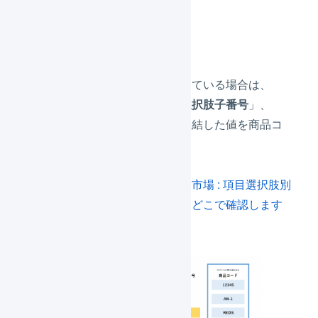
項目選択肢別在庫
「
項目選択肢別在庫
」を使用している場合は、
「
商品番号
」のあとに「
横軸選択肢子番号
」、
「
縦軸選択肢子番号
」の順で連結した値を商品コ
ードとして使用します。
選択肢子番号については「
楽天市場 : 項目選択肢別
在庫の選択肢、選択肢子番号はどこで確認します
か。
」も参考にしてください。