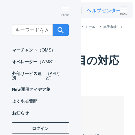
MENU
ホーム
外部サービス連携（APIなど）
モール
楽天市場
Search
楽天市場 項目の対応
for:
マーチャント
（OMS）
楽天市場 項目の対応
オペレーター
（WMS）
外部サービス連
（APIな
携
ど）
New
運用アイデア集
よくある質問
目次
お知らせ
商品コード
ログイン