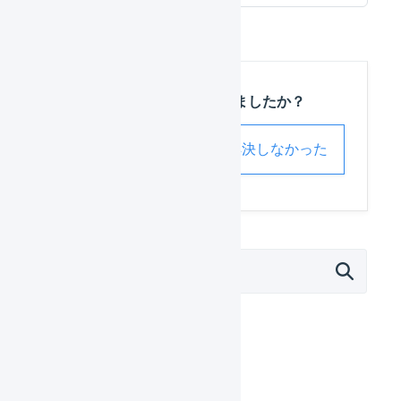
この記事は役に立ちましたか？
解決した
解決しなかった
外部サービス連携（APIなど）
モール
Amazon.co.jp