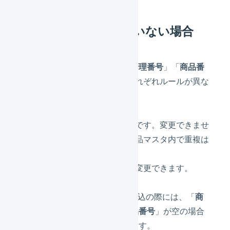
SKU管理に移行していない場合
楽天市場の商品情報に「
商品管理番号
」「
商品番
号
」の2つのコードがあり、それぞれルールが異な
ります 。
商品管理番号
– 必須項目です。変更できませ
ん。URLに使用され、商品マスタ内で重複は
許可されません。
商品番号
– 任意項目で、変更できます。
LOGILESSでは、受注情報の取込の際には、「
商
品番号
」を使用します。「
商品番号
」が空の場合
は「
商品管理番号
」を使用します。