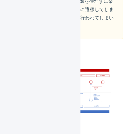
LOGILESSでの確認待ち解除を待たずに楽
天の注文が「楽天処理中」に遷移してしま
い、購入者へ決済手続きが行われてしまい
ます。
連携の流れ
LOGILESSの設定