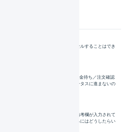
よくあるご質問
楽天市場の受注をキャンセルすることはでき
ますか？
楽天市場 : 受注伝票が「入金待ち／注文確認
待ち」となって次のステータスに進まないの
はなぜですか？
楽天市場の注文の購入者備考欄が入力されて
いる場合に確認待ちにするにはどうしたらい
いですか？