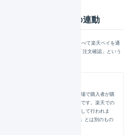
伝票ステータスの連動
楽天市場で受け付けた注文はすべて楽天ペイを通
じて決済が行われ、RMS上で「注文確認」という
処理が必要になります。
「楽天ペイ」とは？
「楽天ペイ」とは、楽天市場で購入者が購
入する際の決済手段の総称です。楽天での
決済はすべて楽天ペイを通して行われま
す。決済方法の「楽天Pay」とは別のもの
です。