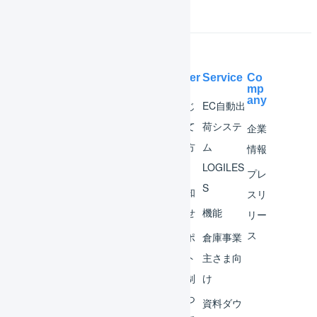
Help Center
Service
Co
mp
any
マー
はじ
EC自動出
チャ
めて
荷システ
企業
ント
の方
ム
情報
へ
LOGILES
オペ
プレ
S
レー
お知
スリ
ター
らせ
機能
リー
ス
外部
サポ
倉庫事業
サー
ート
主さま向
ビス
体制
け
連携
につ
資料ダウ