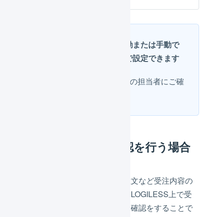
RMSの注文確認を自動
または
手動
で
行うかどうかはRMSで設定できます
詳しい設定方法は楽天市場の担当者にご確
認ください。
LOGILESSで注文確認を行う場合
離島への発送や特別な商品の注文など受注内容の
確認が必要な注文については、LOGILESS上で受
注を「確認待ち」に止めて注文確認をすることで