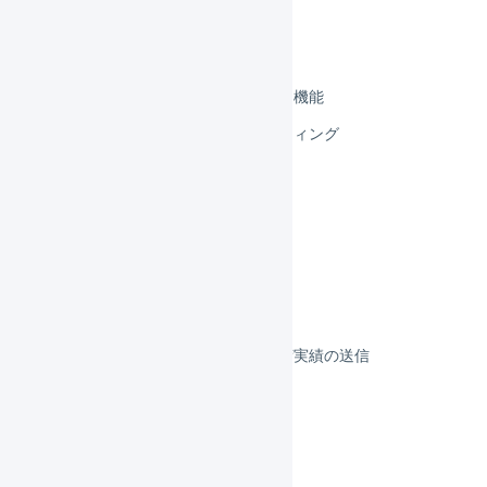
楽天市場 CSVで連携
楽天市場 項目の対応
楽天市場 ソーシャルギフト機能
楽天市場 トラブルシューティング
カート
フルフィルメント
決済
その他のプラットフォーム
顧客対応
受注伝票の取込／在庫連携／出荷実績の送信
よくある質問