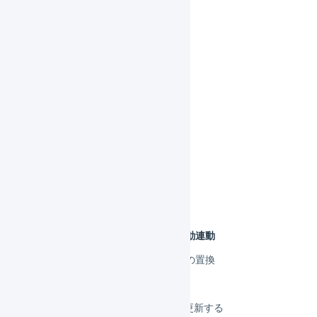
メルカリShops
Yahoo!ショッピング
LINEギフト
楽天市場
楽天市場 店舗の作成
楽天市場 店舗の連携設定
楽天市場 メールの設定
楽天市場 SKUプロジェクト
楽天市場 APIで連携
楽天市場 受注伝票の自動連動
楽天市場 購入者備考欄の置換
楽天市場 在庫連携
楽天市場 licenseKeyを更新する