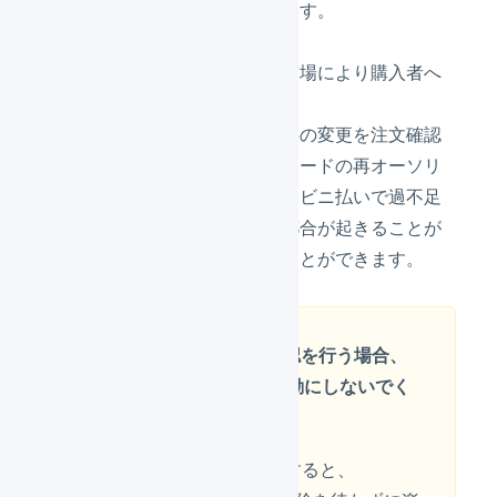
柔軟な業務フローを実現できます。
注文確認を実行すると、楽天市場により購入者へ
決済手続きが行われます。
注文内容、金額、送料、手数料の変更を注文確認
後に実行すると、クレジットカードの再オーソリ
が行われたり、銀行振込、コンビニ払いで過不足
金が発生したりするなどの不都合が起きることが
あるため、これを未然に防ぐことができます。
LOGILESSで注文確認を行う場合、
RMSで注文確認を自動にしないでく
ださい
RMSで注文確認を自動にすると、