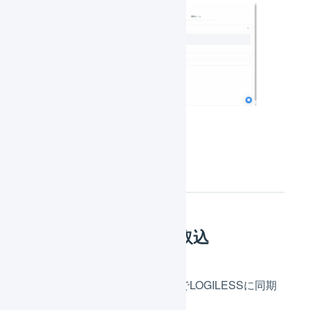
そのほかの連携
楽天市場での変更を取込
RMSでの変更は、下記の内容でLOGILESSに同期
されます。