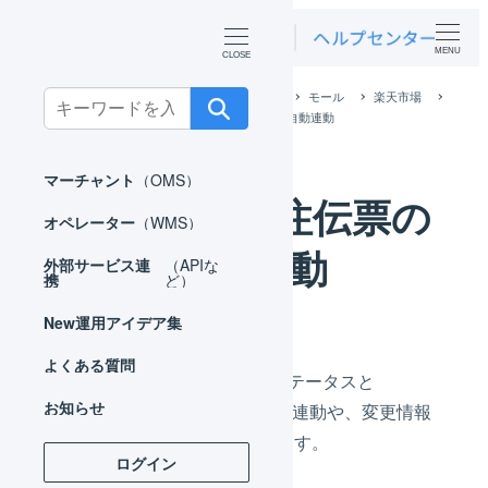
MENU
ホーム
外部サービス連携（APIなど）
モール
楽天市場
Search
楽天市場 APIで連携
楽天市場 受注伝票の自動連動
for:
マーチャント
（OMS）
楽天市場 受注伝票の
オペレーター
（WMS）
自動連動
外部サービス連
（APIな
携
ど）
New
運用アイデア集
よくある質問
API連携時の楽天市場の注文ステータスと
お知らせ
LOGILESSの伝票ステータスの連動や、変更情報
の取り込みについてご案内します。
ログイン