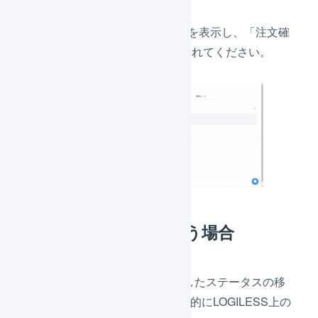
楽天市場の店舗のAPI設定画面を表示し、「注文確
認を自動実行」のチェックを入れてください。
RMSで注文確認を行う場合
このケースでは、RMSで発生したステータスの移
動をLOGILESSが検知し、自動的にLOGILESS上の