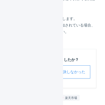
しても反映されません。
RMSで手動の変更をお願いいたします。
既に購入者宛てに出荷情報が通知されている場合、
個別に訂正の連絡をしてください。
この記事は役に立ちましたか？
解決した
解決しなかった
FAQ_楽天市場
受注伝票
楽天市場