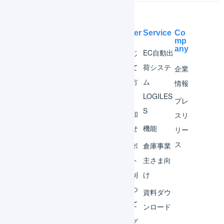
Help Center
Service
Co
mp
any
マー
はじ
EC自動出
チャ
めて
荷システ
企業
ント
の方
ム
情報
へ
LOGILES
オペ
プレ
S
レー
お知
スリ
ター
らせ
機能
リー
ス
外部
サポ
倉庫事業
サー
ート
主さま向
ビス
体制
け
連携
につ
資料ダウ
いて
運用
ンロード
アイ
ログ