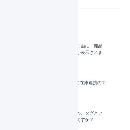
よくある質問
受注伝票の確認待ちの理由に「商品
マスタがありません」が表示されま
す。
楽天市場 : 商品対応表に在庫連携のエ
ラーが表示されます。
受注伝票と顧客マスタの、タグとフ
リー項目の違いはなんですか？