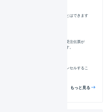
表示件数を変更することはできます
か？
在庫があるはずなのに受注伝票が
「引当待ち」になります。
楽天市場の受注をキャンセルするこ
とはできますか？
もっと見る