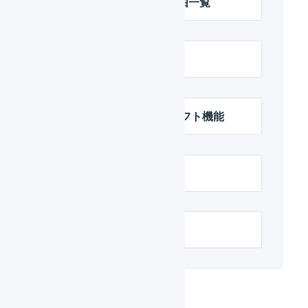
受注伝票の確認待ち理由一覧
楽天市場
楽天市場 ソーシャルギフト機能
受注確定時の処理
出荷通知エラー