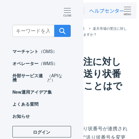
MENU
Search
ホーム
よくある質問
FAQ_楽天市場
楽天市場の受注に対し
て、出荷後に送り状番号を変更することはできますか？
for:
マーチャント
（OMS）
楽天市場の受注に対し
オペレーター
（WMS）
て、出荷後に送り状番
外部サービス連
（APIな
携
ど）
号を変更することはで
New
運用アイデア集
きますか？
よくある質問
お知らせ
いいえ、すでにRMSへ送り状番号が連携され
ログイン
ている場合はLOGILESSで送り状番号を変更