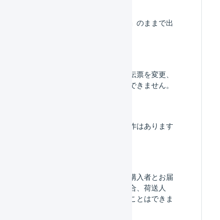
受注伝票が「入金待ち」のままで出
荷できません。
「出荷作業中」の出荷伝票を変更、
キャンセルすることができません。
長期休暇前に必要な操作はあります
か？
ギフトのご注文など、購入者とお届
け先が異なる注文の場合、荷送人
（依頼人）を変更することはできま
すか？