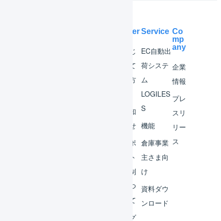
Help Center
Service
Co
mp
any
マー
はじ
EC自動出
チャ
めて
荷システ
企業
ント
の方
ム
情報
へ
LOGILES
オペ
プレ
S
レー
お知
スリ
ター
らせ
機能
リー
ス
外部
サポ
倉庫事業
サー
ート
主さま向
ビス
体制
け
連携
につ
資料ダウ
いて
運用
ンロード
アイ
ログ