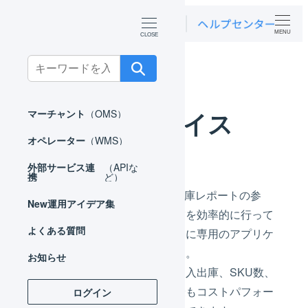
MENU
ホーム
オペレーター
庫内デバイス
Search
for:
庫内デバイス
マーチャント
（OMS）
オペレーター
（WMS）
外部サービス連
（APIな
携
ど）
LOGILESSでは、在庫操作、在庫レポートの参
New
運用アイデア集
照、出荷検品といった庫内作業を効率的に行って
よくある質問
いただくため、各デバイス向けに専用のアプリケ
ーションをご提供しております。
お知らせ
すべてのデバイスは併用でき、入出庫、SKU数、
保管数量、出荷件数に応じて最もコストパフォー
ログイン