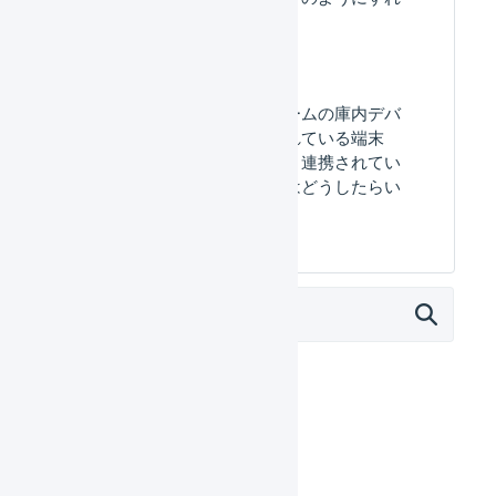
ば発行できますか？
マルチプラットフォームの​庫内デバ
イスの​一覧に​表示されている​端末
が、​実際の​どの​端末と​連携されてい
るのかを​確認するには​どうしたら​い
いですか？​
オペレーター
はじめる
基本設定