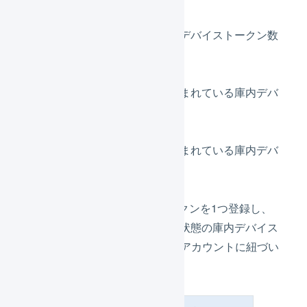
利用中
現時点で利用可能な庫内デバイストークン数
です。
購入済み(今月)
利用可能期間に今月が含まれている庫内デバ
イス利用枠です。
購入済み(来月)
利用可能期間に来月が含まれている庫内デバ
イス利用枠です。
例えば、2025年9月1日にトークンを1つ登録し、
2025年10月15日時点で以下の状態の庫内デバイス
利用枠が1つずつオペレーターアカウントに紐づい
ている場合