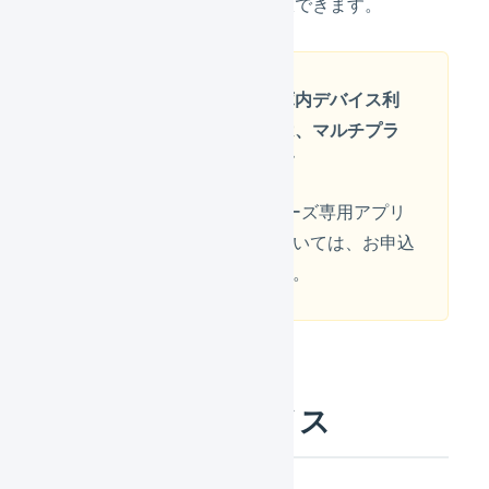
マンスの良い組み合わせを選択できます。
現在お申込み可能な庫内デバイス利
用枠のトークン種別は、マルチプラ
ットフォームのみです
キーエンス社製BT-Wシリーズ専用アプリ
の庫内デバイス利用枠については、お申込
みを受け付けておりません。
利用可能なデバイス