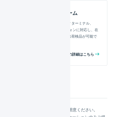
マルチプラットフォーム
キーエンスが提供するハンディターミナル、
PC、タブレット、スマートフォンに対応し、在
庫操作在庫レポートの参照、出荷検品が可能で
す。
マルチプラットフォーム
の詳細はこちら
利用の前提条件
デバイス本体は、別途ご用意ください。
LOGILESSからはアプリケーションのみご提