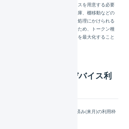
め、なるべくたくさんのデバイスを用意する必要
があります。一方で、入荷、入庫、棚移動などの
「
在庫操作
」は波動が少なく、処理にかけられる
時間にも余裕があります。そのため、トークン種
別を組み合わせることで、効果を最大化すること
が可能です。
購入済みの庫内デバイス利
用枠
利用中、購入済み(今月)、購入済み(来月)の利用枠
の数量を確認できます。