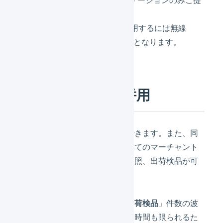
供します。
ハンディターミナルを利用するには無線
LAN（Wi-Fi）環境が必要となります。
トークン種別の併用
すべてのトークン種別は併用できます。また、同
一オペレーターで管理するすべてのマーチャント
の在庫操作、在庫レポートの参照、出荷検品が可
能です。
ほとんどの出荷現場では、「
出荷検品
」件数の波
動が大きく、処理にかけられる時間も限られるた