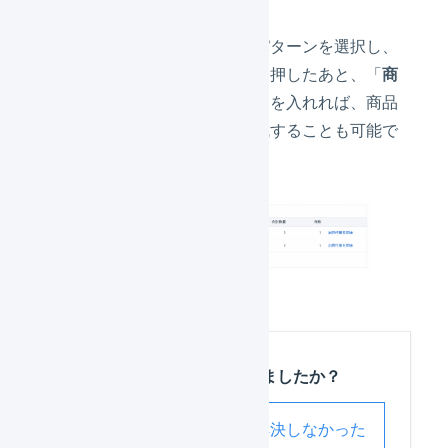
出荷作業中に移動したい商品パターンを選択し、
「まとめて出荷作業を開始」を押したあと、「
商
品パターンで分割
」にチェックを入れれば、商品
パターンで出荷グループを作成することも可能で
す。
この記事は役に立ちましたか？
解決した
解決しなかった