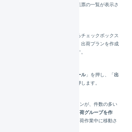
「
出荷待ち
」の出荷伝票の一覧が表示さ
れます。
出荷伝票の左側にあるチェックボックス
にチェックを入れて、出荷プランを作成
する伝票を選択します。
表の上部にある「
ツール
」を押し、「
出
荷プランの作成
」を押します。
出荷伝票に含まれる商品パターンが、件数の多い
順に表示されます。右側の「
出荷グループを作
成
」をクリックすることで、出荷作業中に移動さ
せることができます。