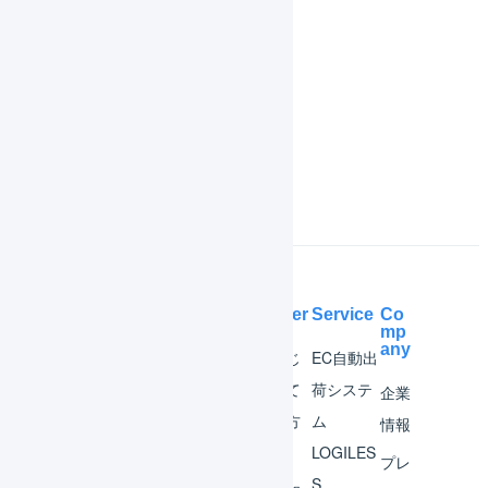
在庫管理
庫内デバイス
よくある質問
Help Center
Service
Co
mp
any
マー
はじ
EC自動出
チャ
めて
荷システ
企業
ント
の方
ム
情報
へ
LOGILES
オペ
プレ
S