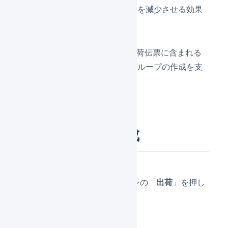
包作業が単純化され、梱包ミスを減少させる効果
も期待できます。
LOGILESSには、出荷待ちの出荷伝票に含まれる
商品パターン
を解析し、出荷グループの作成を支
援する機能が備わっています。
出荷プランの作成
メインナビゲーションの「
出荷
」を押し
ます。