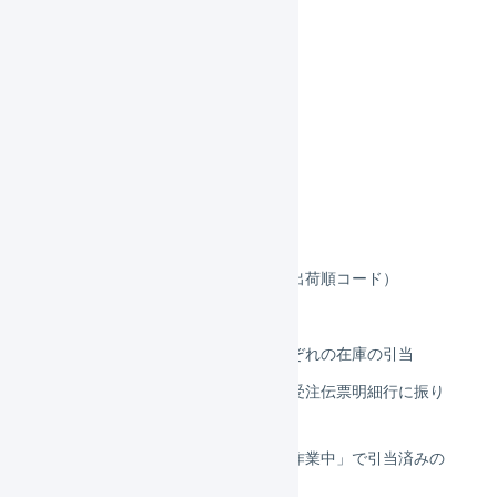
出荷作業を完了させる
出荷伝票の管理
欠品処理を行う
出荷グループ
商品パターン
出荷モデル
出荷プラン
帳票の出力順序を制御する（出荷順コード）
お届け希望日を自動入力する
引当と物理引当の違い・それぞれの在庫の引当
引当済みの在庫を引当待ちの受注伝票明細行に振り
替える（オペレーター）
出荷伝票ステータスが「出荷作業中」で引当済みの
物理在庫を変更する