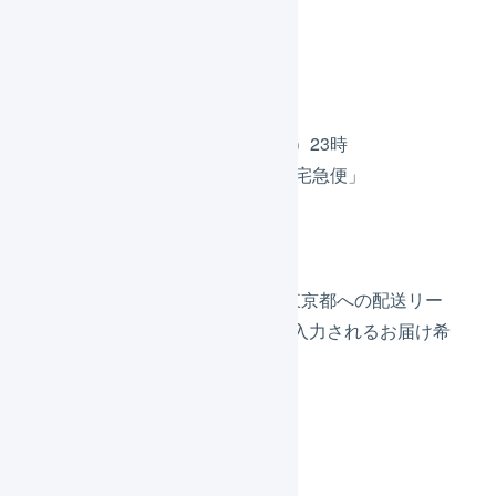
望日は12日（土）になります。
出荷I
出荷作業開始は10日（木）23時
配送方法は「ヤマト運輸 宅急便」
お届け希望日は指定なし
お届け先は東京都
基準日が10日（木）になり、東京都への配送リー
ドタイムの2日を加算し、自動入力されるお届け希
望日は12日（土）になります。
注意事項