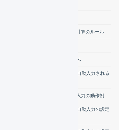
目次
機能について
お届け希望日の自動計算のルール
基準日
配送リードタイム
お届け希望日が自動入力される
条件
お届け希望日の自動入力の動作例
お届け希望日の自動入力の設定
の例1