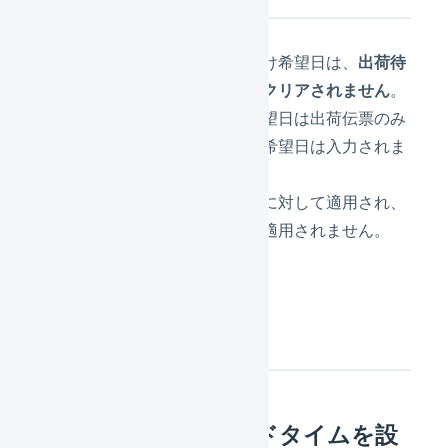
一度自動入力されたお届け希望日は、
出荷待
ちに戻す処理を行ってもクリアされません
。
自動入力されるお届け希望日は出荷伝票のみ
です。受注伝票のお届け希望日は入力されま
せん。
非稼働日は基準日の選定に対して適用され、
リードタイムの算出には適用されません。
設定方法
非稼働日と配送リードタイムを設