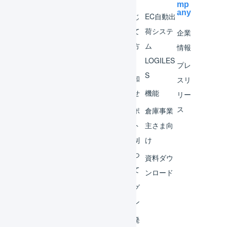
mp
any
マー
はじ
EC自動出
チャ
めて
荷システ
企業
ント
の方
ム
情報
へ
LOGILES
オペ
プレ
S
レー
お知
スリ
ター
らせ
機能
リー
ス
外部
サポ
倉庫事業
サー
ート
主さま向
ビス
体制
け
連携
につ
資料ダウ
いて
運用
ンロード
アイ
ログ
デア
イン
集
開発