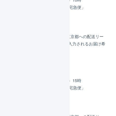
配送方法は「ヤマト運輸 宅急便」
お届け希望日は指定なし
お届け先は東京都
基準日が10日（木）になり、東京都への配送リー
ドタイムの2日を加算し、自動入力されるお届け希
望日は12日（土）になります。
出荷B
出荷作業開始は10日（木）15時
配送方法は「ヤマト運輸 宅急便」
お届け希望日は指定なし
お届け先は東京都