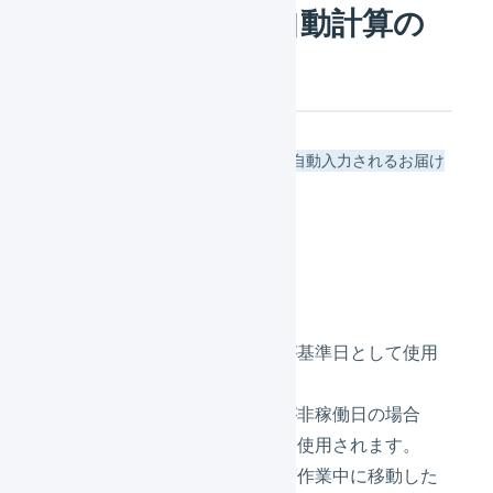
お届け希望日の自動計算の
ルール
+
=
基準日
配送リードタイム
自動入力されるお届け
希望日
基準日
出荷作業中に移動された当日が基準日として使用
されます。
出荷作業中に移動された当日が非稼働日の場合
は、次の稼働日が基準日として使用されます。
設定された締め時間以降に出荷作業中に移動した