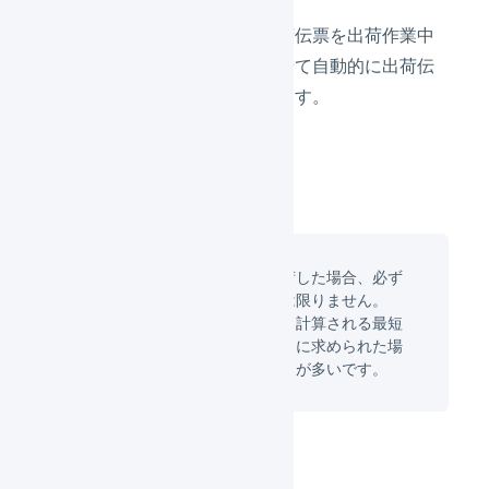
お届け希望日が指定なしの出荷伝票を出荷作業中
に移動する際に、設定に合わせて自動的に出荷伝
票のお届け希望日が入力されます。
お届け希望日を指定なしで出荷した場合、必ず
しも最短日時で配達されるとは限りません。
マーチャントから、出荷日から計算される最短
のお届け希望日を指定するように求められた場
合にこの機能を利用するケースが多いです。