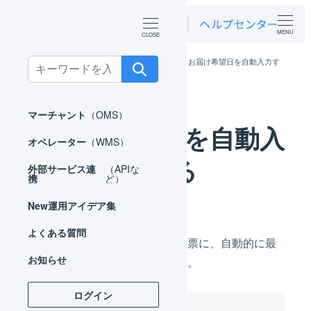
MENU
ホーム
オペレーター
出荷作業
お届け希望日を自動入力す
Search
る
for:
マーチャント
（OMS）
お届け希望日を自動入
オペレーター
（WMS）
力する
外部サービス連
（APIな
携
ど）
New
運用アイデア集
よくある質問
お届け希望日が未指定の出荷伝票に、自動的に最
お知らせ
短のお届け希望日を設定します。
ログイン