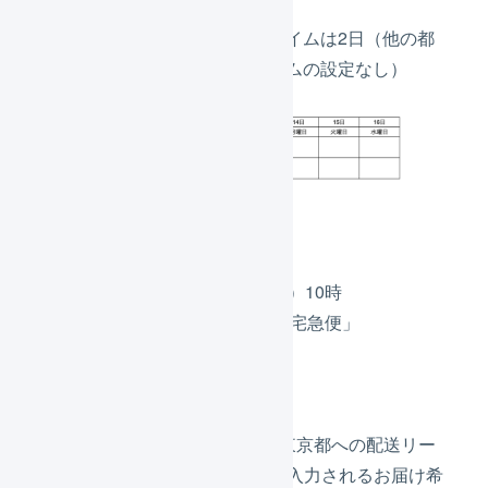
締め時間は設定なし
東京都への配送リードタイムは2日（他の都
道府県は配送リードタイムの設定なし）
出荷H
出荷作業開始は10日（木）10時
配送方法は「ヤマト運輸 宅急便」
お届け希望日は指定なし
お届け先は東京都
基準日が10日（木）になり、東京都への配送リー
ドタイムの2日を加算し、自動入力されるお届け希