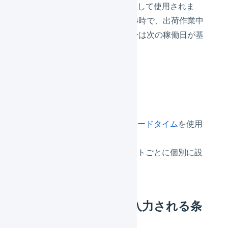
場合は、次の稼働日が基準日として使用されま
す。例えば締め時間の設定が14時で、出荷作業中
に移動された時刻が14時の場合は次の稼働日が基
準日として使用されます。
配送リードタイム
都道府県ごとに設定した配送リードタイム
を使用
します。
配送リードタイムはマーチャントごとに個別に設
定することはできません。
お届け希望日が自動入力される条
件