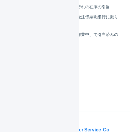
引当と物理引当の違い・それぞれの在庫の引当
引当済みの在庫を引当待ちの受注伝票明細行に振り
替える（オペレーター）
出荷伝票ステータスが「出荷作業中」で引当済みの
物理在庫を変更する
在庫管理
庫内デバイス
よくある質問
Help Center
Service
Co