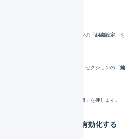
定する
メインナビゲーションの「
組織設定
」を
押します。
「
カレンダーの設定
」セクションの「
編
集
」を押します。
内容を変更し、「
送信
」を押します。
マーチャントごとに有効化する