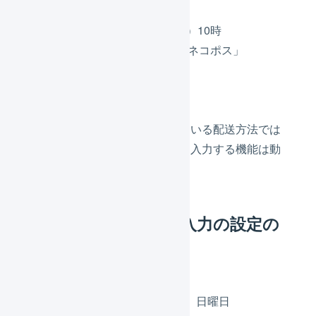
出荷作業開始は10日（木）10時
配送方法は「ヤマト運輸 ネコポス」
お届け希望日は指定なし
お届け先は東京都
お届け希望日の指定に対応している配送方法では
ないため、お届け希望日を自動入力する機能は動
作しません。
お届け希望日の自動入力の設定の
例2
稼働しない曜日は土曜日、日曜日