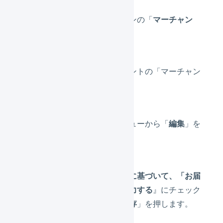
メインナビゲーションの「
マーチャン
ト
」を押します。
編集したいマーチャントの「マーチャン
ト名」を押します。
画面上部のタブメニューから「
編集
」を
押します。
『
配送リードタイムに基づいて、「お届
け希望日」を自動入力する
』にチェック
を入れ、「
変更を保存
」を押します。