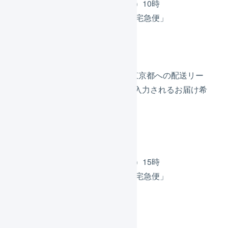
出荷作業開始は12日（土）10時
配送方法は「ヤマト運輸 宅急便」
お届け希望日は指定なし
お届け先は東京都
基準日が14日（月）になり、東京都への配送リー
ドタイムの2日を加算し、自動入力されるお届け希
望日は16日（水）になります。
出荷E
出荷作業開始は13日（日）15時
配送方法は「ヤマト運輸 宅急便」
お届け希望日は指定なし
お届け先は東京都