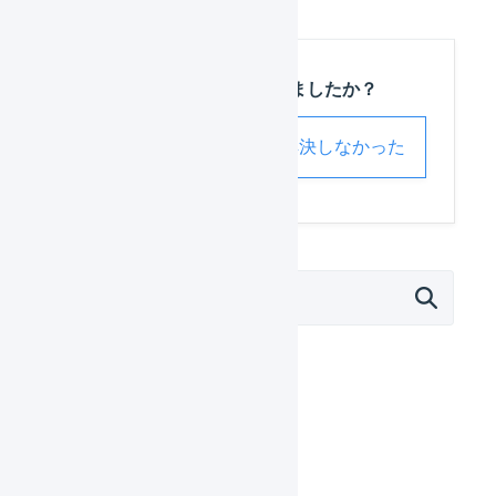
この記事は役に立ちましたか？
解決した
解決しなかった
オペレーター
はじめる
基本設定
出荷作業