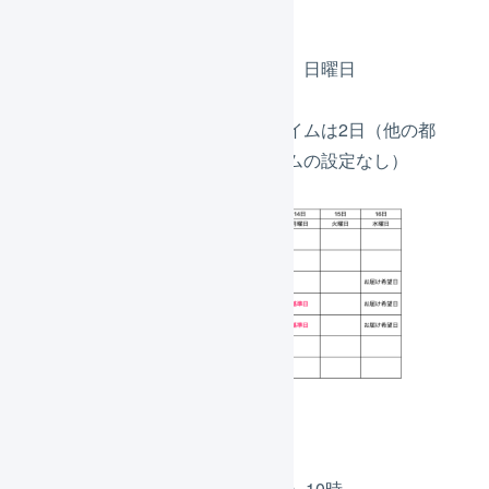
稼働しない曜日は土曜日、日曜日
締め時間は14時
東京都への配送リードタイムは2日（他の都
道府県は配送リードタイムの設定なし）
出荷A
出荷作業開始は10日（木）10時