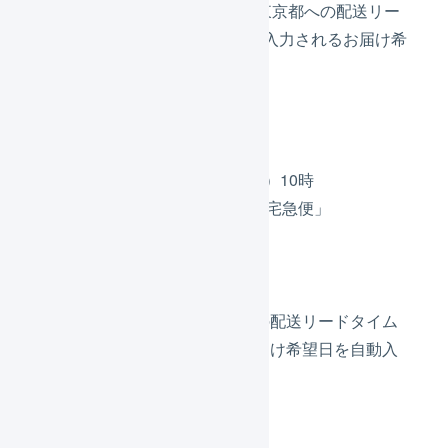
基準日が14日（月）になり、東京都への配送リー
ドタイムの2日を加算し、自動入力されるお届け希
望日は16日（水）になります。
出荷F
出荷作業開始は10日（木）10時
配送方法は「ヤマト運輸 宅急便」
お届け希望日は指定なし
お届け先は大阪府
お届け先の都道府県に対しての配送リードタイム
が設定されていないため、お届け希望日を自動入
力する機能は動作しません。
出荷G