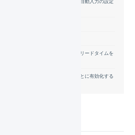
お届け希望日の自動入力の設定
の例2
注意事項
設定方法
非稼働日と配送リードタイムを
設定する
マーチャントごとに有効化する
機能について