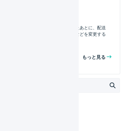
いのはなぜですか？
出荷作業中に移動したあとに、配送
方法やお届け希望日などを変更する
ことはできますか。
もっと見る
オペレーター
はじめる
基本設定