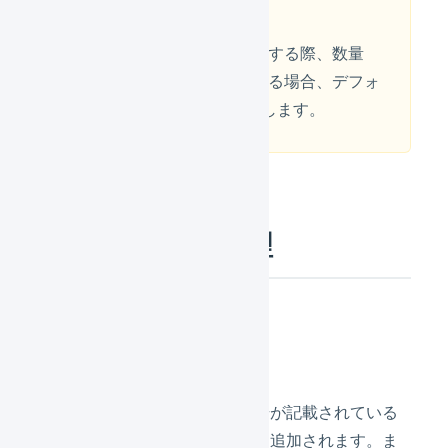
注意
送り状番号をアップロードする際、数量
（梱包数）を空欄にしている場合、デフォ
ルト値として「1」を反映します。
重複データの処理
ファイル内での重複
ファイル内に同じ出荷管理番号が記載されている
場合、すべて送り状番号として追加されます。ま