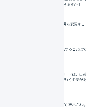
をQRコードで印字できますか？
1度登録した送り状番号を変更する
ことはできますか。
出荷伝票を一括で編集することはで
きますか。
送り状番号をアップロードは、出荷
グループごとに個別で行う必要があ
りますか。
出荷指示書に集合包装が表示されな