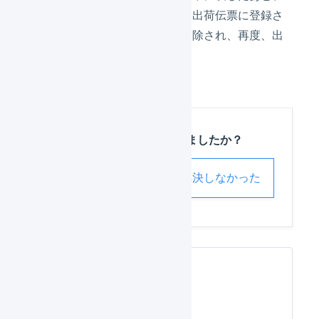
再度アップロードした場合は、出荷伝票に登録さ
れた送り状番号は一度すべて削除され、再度、出
荷完了処理が行われます。
この記事は役に立ちましたか？
解決した
解決しなかった
関連するページ