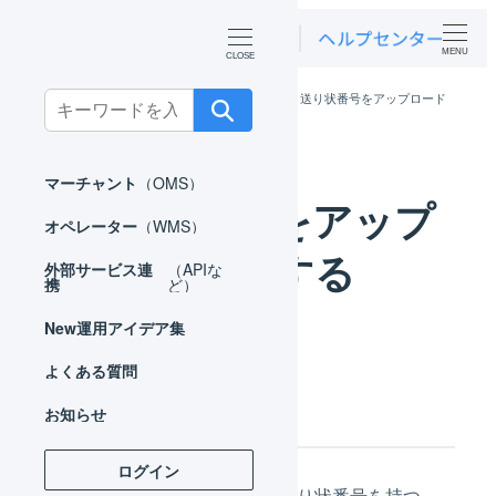
MENU
ホーム
オペレーター
出荷作業
送り状番号をアップロード
Search
する
for:
マーチャント
（OMS）
送り状番号をアップ
オペレーター
（WMS）
ロードする
外部サービス連
（APIな
携
ど）
New
運用アイデア集
よくある質問
はじめに
お知らせ
ログイン
LOGILESSの出荷管理番号と送り状番号を持つ