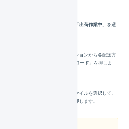
ーを開いてください）
画面上部のタブから「
出荷作業中
」を選
択します。
「
作業手順
」のセクションから各配送方
法の「
CSVをアップロード
」を押しま
す。
インポート形式とファイルを選択して、
「
アップロード
」を押します。