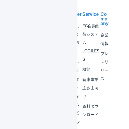
Help Center
Service
Co
mp
any
マー
はじ
EC自動出
チャ
めて
荷システ
企業
ント
の方
ム
情報
へ
LOGILES
オペ
プレ
S
レー
お知
スリ
ター
らせ
機能
リー
ス
外部
サポ
倉庫事業
サー
ート
主さま向
ビス
体制
け
連携
につ
資料ダウ
いて
運用
ンロード
アイ
ログ