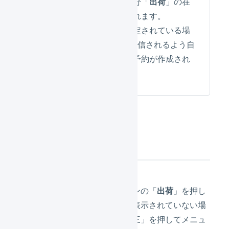
同時に、在庫操作区分「
出荷
」の在
庫操作ログが作成されます。
出荷完了メールが設定されている場
合、最短1時間後に送信されるよう自
動的にメールの配信予約が作成され
ます。
操作方法
メインナビゲーションの「
出荷
」を押し
ます。（メニューが表示されていない場
合は、画面上部の「三」を押してメニュ