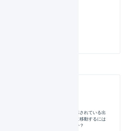
送り状番
号を汎用
形式でア
ップロー
ドする
よくある質問
「同梱処理中」と表示されている出
荷伝票を出荷作業中に移動するには
どうしたらいいですか？