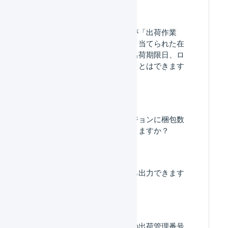
出荷伝票ステータスが「出荷作業
中」の出荷伝票に引き当てられた在
庫のロケーション、出荷期限日、ロ
ット番号を変更することはできます
か？
出荷指示書の新バージョンに梱包数
を印字することはできますか？
出荷指示書はどこから出力できます
か？
出荷指示書や納品書の出荷管理番号