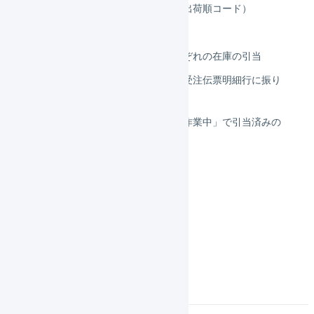
帳票の出力順序を制御する（出荷順コード）
お届け希望日を自動入力する
引当と物理引当の違い・それぞれの在庫の引当
引当済みの在庫を引当待ちの受注伝票明細行に振り
替える（オペレーター）
出荷伝票ステータスが「出荷作業中」で引当済みの
物理在庫を変更する
在庫管理
庫内デバイス
よくある質問