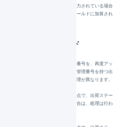
た、「
数量
」カラムに数値が入力されている場合
は、出荷伝票の「
梱包数
」フィールドに加算され
ていきます。
複数回のアップロード
一度アップロードした出荷管理番号を、再度アッ
プロードした場合は、その出荷管理番号を持つ出
荷伝票のステータスによって処理が異なります。
再度アップロードを実行した時点で、出荷ステー
タスが
「出荷作業中」以外
の場合は、処理は行わ
れません。