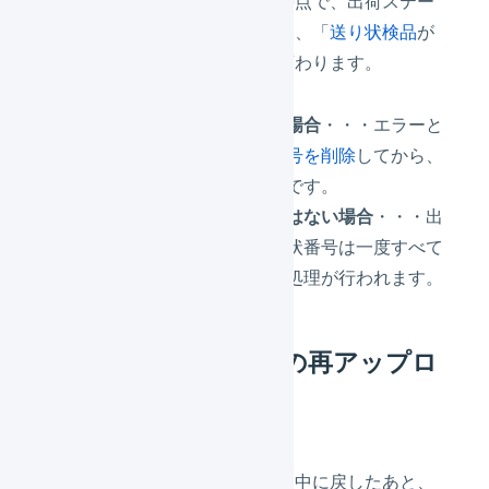
再度アップロードを実行した時点で、出荷ステー
タスが「
出荷作業中
」の場合は、「
送り状検品
が
有効かどうか」により挙動が変わります。
「送り状検品が有効」な場合
・・・エラーと
なります。一度
送り状番号を削除
してから、
再度アップロードが必要です。
「送り状検品が有効」ではない場合
・・・出
荷伝票に登録された送り状番号は一度すべて
削除され、再度出荷完了処理が行われます。
出荷を取消したあとの再アップロ
ード
出荷済みの出荷伝票を出荷作業中に戻したあと、