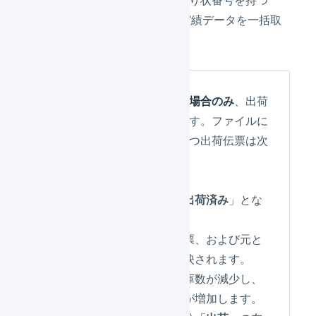
CSVファイルがあれば、出荷実績データを一括取
込することができます。
送り状検品
が有効ではない場合のみ
、出荷
完了処理も同時に行われます。ファイルに
含まれる出荷管理番号を持つ出荷伝票は次
のように変化します
配送ステータスが「
出荷済み
」とな
ります。
送り状番号が出荷伝票、および元と
なった受注伝票に反映されます。
「
ピッキング中
」在庫数が減少し、
「
出荷済み
」在庫数が増加します。