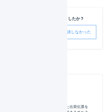
この記事は役に立ちましたか？
解決した
解決しなかった
出荷伝票
よくある質問
すでに出荷済みとなった出荷伝票を
キャンセルすることはできますか？