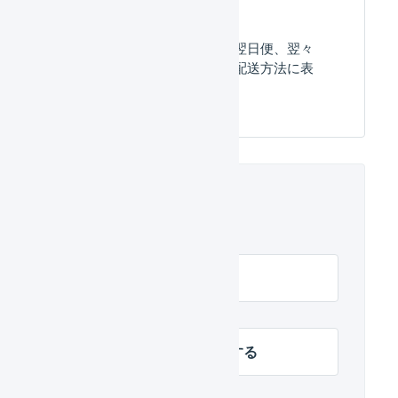
お急ぎ区分（当日便、翌日便、翌々
日便）がポスト投函の配送方法に表
示されています。
関連するヘルプ
配送開始スケジュール
出荷伝票を確認待ちにする