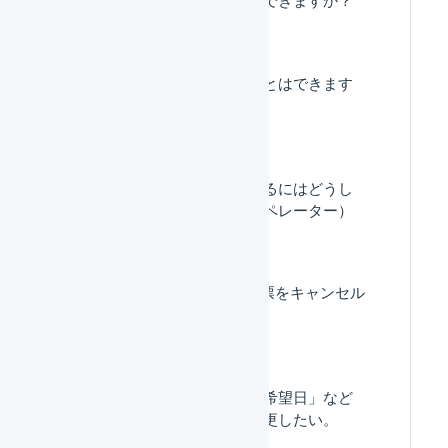
表示件数を変更することはできます
か？
荷物の個口数を変更するにはどうし
たらいいですか。（オペレーター）
オペレーター : 出荷伝票をキャンセル
することはできますか。
「配送方法」「お届け希望日」など
の配送情報を個別に変更したい。