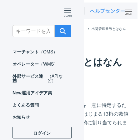
MENU
Search
ホーム
よくある質問
オペレーター
出荷管理番号とはなん
ですか。
for:
マーチャント
（OMS）
出荷管理番号とはなん
オペレーター
（WMS）
ですか。
外部サービス連
（APIな
携
ど）
New
運用アイデア集
LOGILESS上の出荷指示を一意に特定するた
よくある質問
めのコードです。23からはじまる13桁の数値
お知らせ
が、システムにより自動的に割り当てられま
す。
ログイン