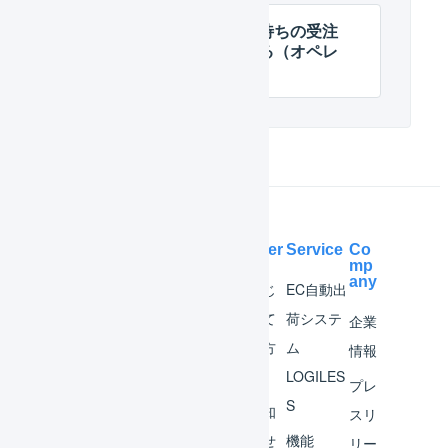
引当済みの在庫を引当待ちの受注
伝票明細行に振り替える（オペレ
ーター）
Help Center
Service
Co
mp
any
マー
はじ
EC自動出
チャ
めて
荷システ
企業
ント
の方
ム
情報
へ
LOGILES
オペ
プレ
S
レー
お知
スリ
ター
らせ
機能
リー