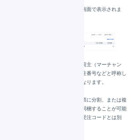
オペレーター側の出荷伝票一覧画面で表示されま
す。
出荷管理番号は、受注コード（荷主（マーチャン
ト）によっては、注文番号、受注番号などと呼称し
ていることもあります）とは異なります。
ひとつの受注を、複数の出荷伝票に分割、または複
数の受注をひとつの出荷伝票に同梱することが可能
なため、出荷を特定するには、受注コードとは別
に、出荷管理番号を使用します。