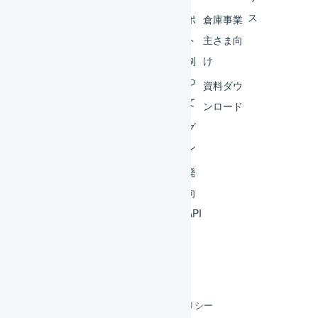
ス
外部
サポ
倉庫事業
サー
ート
主さま向
ビス
体制
け
連携
につ
資料ダウ
いて
運用
ンロード
アイ
ログ
デア
イン
集
開発
よく
者向
ある
けAPI
質問
利用規約
プライバシーポリシー