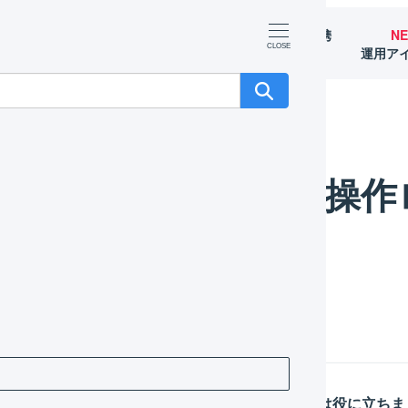
マーチャント
オペレーター
外部サービス連携
N
（OMS）
（WMS）
（APIなど）
運用ア
在庫操作
庫操作ログ
」を参照してください。
この記事は役に立ちま