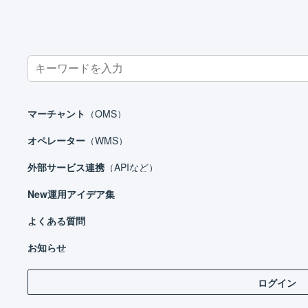
Search
for:
ホーム
オペレーター
在庫管理
在庫操作ログ
マーチャント
（OMS）
オペレーター
（WMS）
外部サービス連携
（APIなど）
オペレーター
New
運用アイデア集
はじめる
基本設定
よくある質問
「
在
出荷作業
お知らせ
在庫管理
ログイン
商品区分