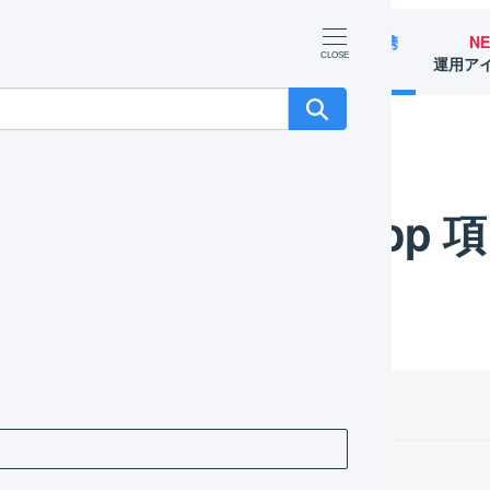
マーチャント
オペレーター
外部サービス連携
N
（OMS）
（WMS）
（APIなど）
運用ア
futureshop 項目の対応
futuresho
目次
商品コード