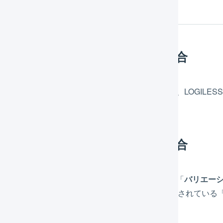
品コード
バリエーション」のない商品の場合
ureshopの商品情報に登録されている「
商品番号
」と、LOGIL
れば、受注情報を取り込むことができます。
バリエーション」をもつ商品の場合
ureshopの商品情報に登録されている「
商品番号
」、「
バリエー
」を結合した値と、LOGILESSの商品マスタに登録されてい
ができます。