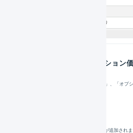
リエーション、項目選択肢、オプション
tureshopの商品に「バリエーション」、「項目選択肢」、「
ます。
エーション
行の「
商品名
」の後ろに「
」が追加されま
（バリーションの値）