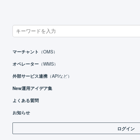
Search
for:
ホーム
外部サービス連携（APIなど）
カート
futureshop
マーチャント
（OMS）
オペレーター
（WMS）
外部サービス連携
（APIなど）
外部サービス連携（APIなど）
New
運用アイデア集
モール
カート
よくある質問
EC-CUBE 2系
お知らせ
EC-CUBE 3系
ログイン
EC-CUBE 4系