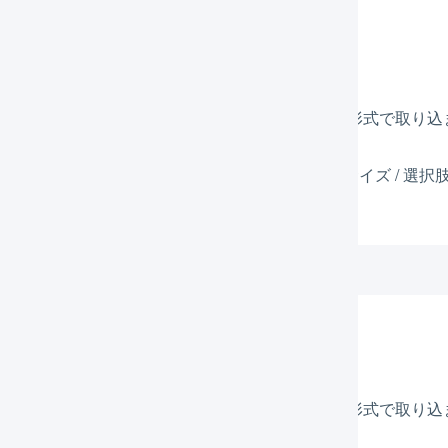
選択肢
行の「
明細行備考欄
」に「
」の形式で取り込
（項目名:選択肢）
、「項目名 : カラー / 選択肢 : 赤」、「項目名 : サイズ /
ます。
:赤

:S
ション価格
行の「
明細行備考欄
」に「
」の形式で取り込
（項目名:選択肢）