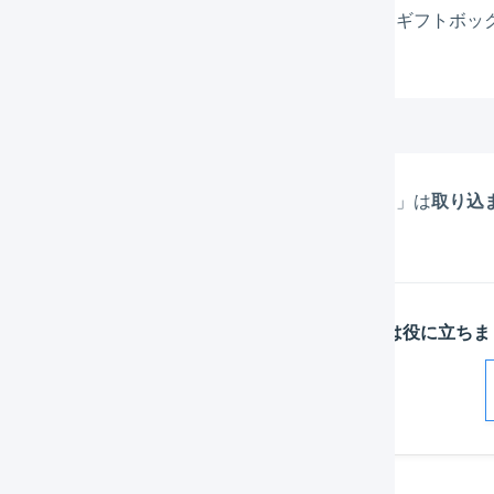
、「項目名 : 熨斗 / 選択肢 : 出産祝」、「項目名 : ギフトボックス
備考欄は次のようになります。
出産祝

ボックス:青(100)
格
」は
商品の単価に合算
されます。「
選択肢コード
」は
取り込
この記事は役に立ちま
解決した