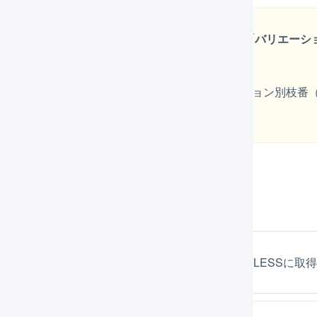
「バリエーション」をもつ商品の場合、必ず「バリエーシ
（縦軸）」を設定してください
「バリエーション別枝番（横軸）」、「バリエーション別枝番
ーションが「商品番号」で取り込まれます。
注情報の項目の対応表
項目対応表は、受注取得時にfutureshopからLOGILESS