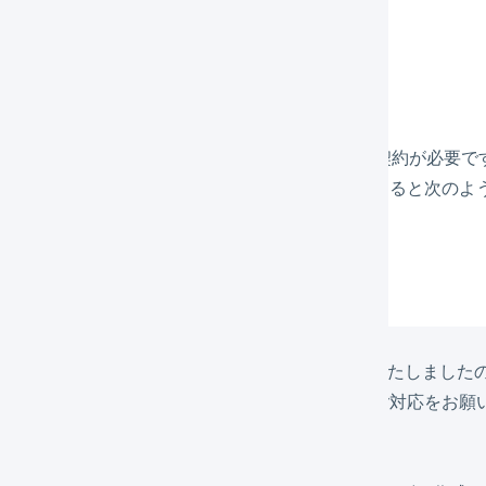
PIエンドポイント
orce APIはオプション機能のため、別途オプション契約が必要で
ション契約が完了し、エンドポイントの設置が終わると次のような
 エンドポイントURLを確認します。
ルの例
ション契約書にてお申し込みいただいた、

サービスAPI連携のエンドポイントの設置が完了いたしましたの
しいところ恐縮ではございますが、貴社にて下記ご対応をお願い
I接続用ユーザの作成のお願い
