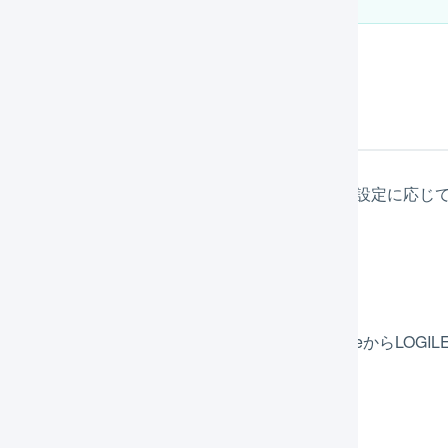
携の概要
ILESSとecforceのAPI連携を有効にした場合、その設定
注情報
注取込を自動実行」にチェックをいれると、ecforceからLOG
受注の取得
実行間隔：10分