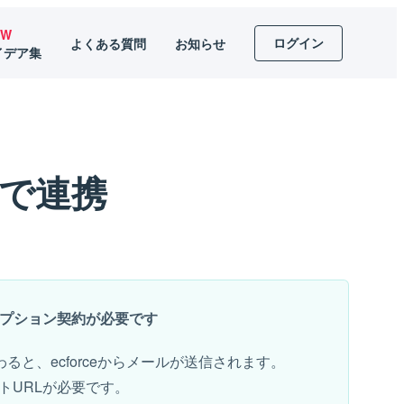
EW
ログイン
よくある質問
お知らせ
イデア集
PIで連携
とのオプション契約が必要です
ると、ecforceからメールが送信されます。
イントURLが必要です。