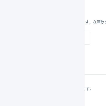
庫数の連動
GILESSとecforceの在庫数を連動させることができます。
cforce 在庫連携
期設定
メインナビゲーションの「
組織設定
」を押します。