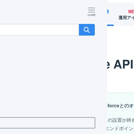
マーチャント
オペレーター
外部サービス連携
N
（OMS）
（WMS）
（APIなど）
運用ア
force APIで連携
ecforce A
ecfrorce APIはオプション機能のため、別途ecforce
ecforceとのオプション契約が完了し
エンドポイント
の設置が終わ
LOGILESSとecforceをAPIで連携するためにはAPI エンドポ