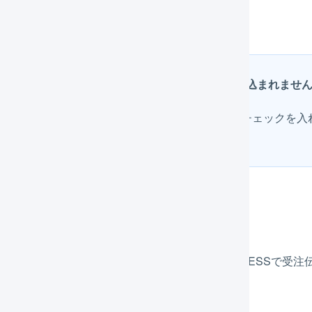
件数：300件／回
期間：受注作成から1週間
注文から1週間以上経過した受注は自動で取り込まれませ
「X月X日に遡って注文を取り込む」オプションにチェックを入
す。
荷情報
通知に自動実行」にチェックをいれると、LOGILESSで受注伝票が
荷情報が自動で送信されます。