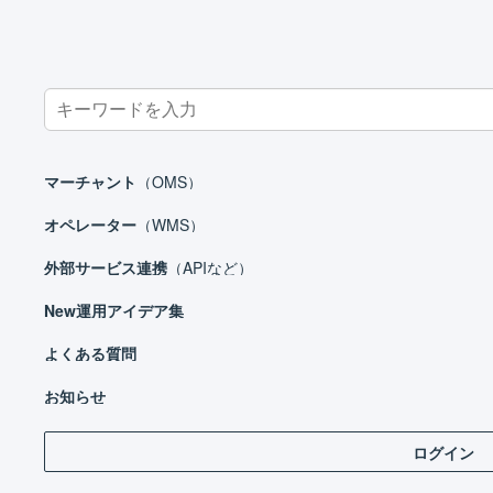
Search
for:
ホーム
外部サービス連携（APIなど）
カート
ecforce
ec
マーチャント
（OMS）
オペレーター
（WMS）
外部サービス連携
（APIなど）
外部サービス連携（APIなど）
New
運用アイデア集
モール
カート
よくある質問
EC-CUBE 2系
お知らせ
EC-CUBE 3系
ログイン
EC-CUBE 4系