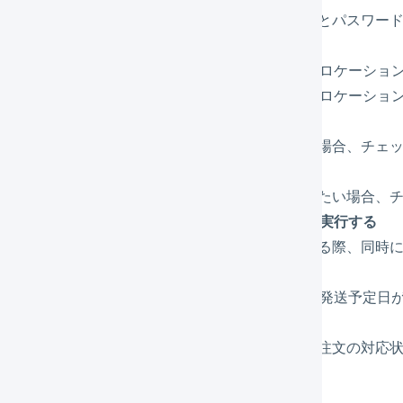
ecforceのAPI接続用ユーザのログインIDとパスワ
ロケーションコード
「設定を変更する」→「商品」→「在庫ロケーショ
「デフォルト」が「有効」になっているロケーショ
受注取込を自動実行
LOGILESSへ自動で受注を取り込みたい場合、チェ
出荷通知を自動実行
LOGILESSから自動で出荷情報を送信したい場合、
出荷通知の実行時に、同時に売上処理を実行する
LOGILESSから自動で出荷情報を送信する際、同時に
受注を発送予定日の当日以降に取り込む
このチェックボックスをオンにすると、発送予定日
対応状況を変更
出荷通知を自動実行時に、LOGILESSが注文の対応
「
送信
」を押します。