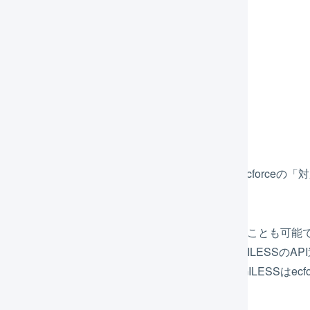
出荷情報の連携
連携間隔：10分
連携項目
送り状番号
出荷日
forceの「対応状況」について
orceの「対応状況」は自動的には更新されません。ecforceの
プション）」を利用されることをおすすめします。
を行うことでLOGILESSからステータスを更新することも可能
GILESSによる対応状況の更新を利用するには、LOGILESS
択します。「対応状況を変更」が空欄の場合、LOGILESSはecf