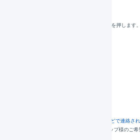
サブナビゲーションの「
店舗
」を押します。
プラットフォームが「
ecforce
」の「店舗名」を押します
サブナビゲーションの「
連携
」を押します。
タブの「
API連携設定
」を押します。
連携の設定を行います。
APIエンドポイント
ecforceとAPIご契約時に個別にメールなどで連絡され
例：https://api.xxx.com ※api 部分はショ
管理画面のログイン情報