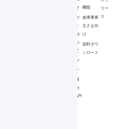
ター
らせ
機能
リー
ス
外部
サポ
倉庫事業
サー
ート
主さま向
ビス
体制
け
連携
につ
資料ダウ
いて
運用
ンロード
アイ
ログ
デア
イン
集
開発
よく
者向
ある
けAPI
質問