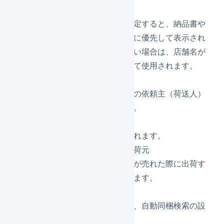
店舗表示名
店舗表示名を設定すると、納品書や
送り状の店舗名に優先して表示され
ます。入力しない場合は、店舗名が
店舗表示名として使用されます。
所在地
配送会社送り状の依頼主（荷送人）
に使用されます。
問い合わせ先
納品書に記載されます。
デフォルトの出荷元
この店舗で商品が売れた際に出荷す
る倉庫を選択します。
拡張機能
住所検証機能や、自動同梱検索の設
定ができます。