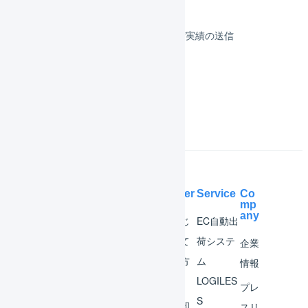
顧客対応
受注伝票の取込／在庫連携／出荷実績の送信
よくある質問
Help Center
Service
Co
mp
any
マー
はじ
EC自動出
チャ
めて
荷システ
企業
ント
の方
ム
情報
へ
LOGILES
オペ
プレ
S
レー
お知
スリ