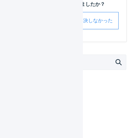
この記事は役に立ちましたか？
解決した
解決しなかった
外部サービス連携（APIなど）
モール
カート
EC-CUBE 2系
EC-CUBE 3系
EC-CUBE 4系