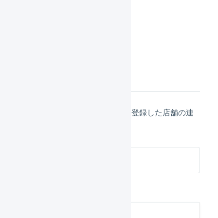
「
登録
」を押します。
次の設定
店舗の作成が完了したら、次は登録した店舗の連
携の設定に進んでください。
ecforce 店舗の連携設定