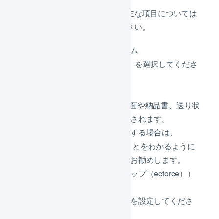
各値を設定します。主な項目については
下記説明を参照ください。
プラットフォーム
必ず「
ecforce
」を選択してくださ
い。
店舗名
LOIGLESSの画面や納品書、送り状
の店舗名に使用されます。
他の店舗を追加する場合は、
ecforceであることをわかるように
設定することをお勧めします。
（例：〇〇ショップ（ecforce））
店舗名かな
店舗名の読み方を設定してくださ
い。