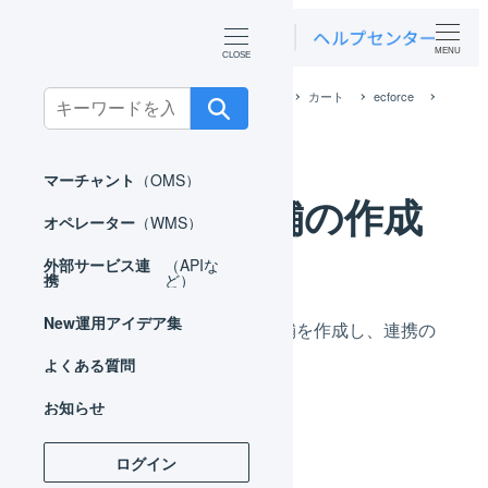
MENU
ホーム
外部サービス連携（APIなど）
カート
ecforce
Search
ecforce 店舗の作成
for:
マーチャント
（OMS）
ecforce 店舗の作成
オペレーター
（WMS）
外部サービス連
（APIな
携
ど）
New
運用アイデア集
LOGILESS上にecforce用の店舗を作成し、連携の
ための事前設定を行います。
よくある質問
お知らせ
ログイン
店舗を作成