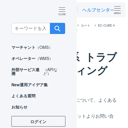
MENU
ホーム
外部サービス連携（APIなど）
カート
EC-CUBE 4
Search
系
EC-CUBE 4系 トラブルシューティング
for:
マーチャント
（OMS）
EC-CUBE 4系 トラブ
オペレーター
（WMS）
ルシューティング
外部サービス連
（APIな
携
ど）
New
運用アイデア集
よくある質問
API連携時のエラーや確認待ちについて、よくある
お知らせ
質問としてまとめています。
解決されない場合は右下のチャットよりお問い合
ログイン
わせください。