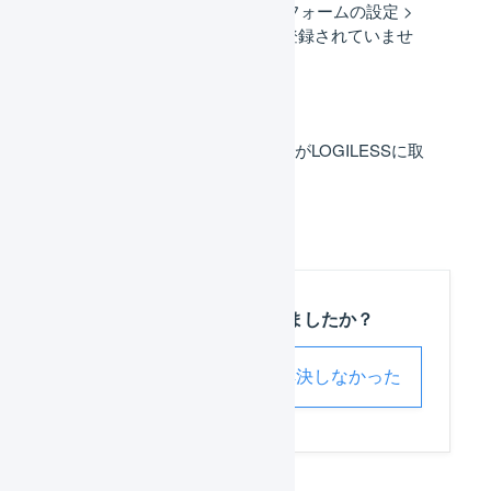
が、店舗設定 > プラットフォームの設定 >
支払方法の置換ルールに登録されていませ
ん。」が表示されます。
受注の自動取込 : 受注情報がLOGILESSに取
り込まれません。
この記事は役に立ちましたか？
解決した
解決しなかった