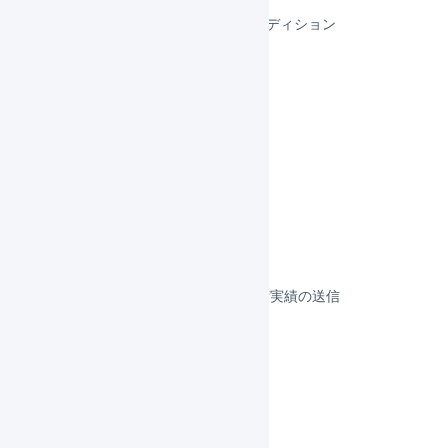
スマレジEC・リピートBBCエディション
スマレジEC・リピート
リピスト
リピストクロス
フルフィルメント
決済
その他のプラットフォーム
顧客対応
受注伝票の取込／在庫連携／出荷実績の送信
よくある質問