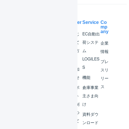
Help Center
Service
Co
mp
any
マー
はじ
EC自動出
チャ
めて
荷システ
企業
ント
の方
ム
情報
へ
LOGILES
オペ
プレ
S
レー
お知
スリ
ター
らせ
機能
リー
ス
外部
サポ
倉庫事業
サー
ート
主さま向
ビス
体制
け
連携
につ
資料ダウ
いて
運用
ンロード