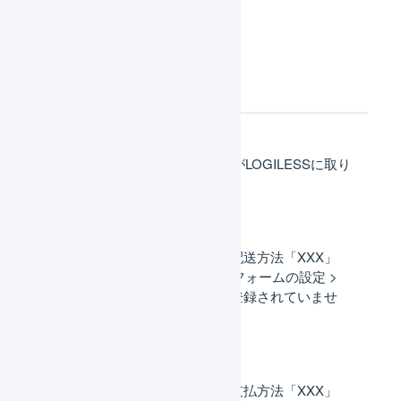
受注伝票
EC-CUBE 4系 : 受注情報がLOGILESSに取り
込まれません。
一括登録履歴にエラー「配送方法「XXX」
が、店舗設定 > プラットフォームの設定 >
配送方法の置換ルールに登録されていませ
ん。」が表示されます。
一括登録履歴にエラー「支払方法「XXX」