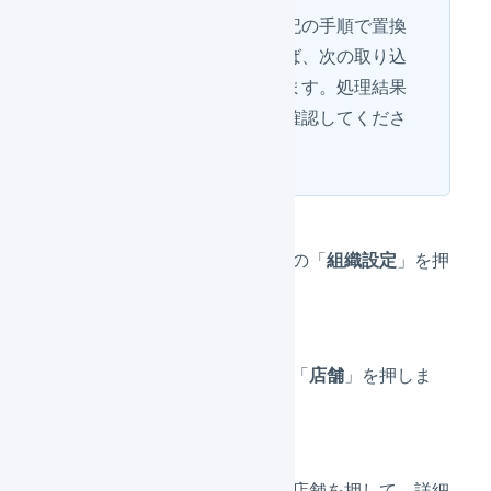
エラーとなった受注は、下記の手順で置換
のためのルールを追加すれば、次の取り込
み時に自動的に再処理されます。処理結果
は、
一括登録の処理履歴
で確認してくださ
い。
メインナビゲーションの「
組織設定
」を押
します。
サブナビゲーションの「
店舗
」を押しま
す。
エラーが発生している店舗を押して、詳細