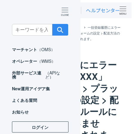
MENU
Search
ホーム
よくある質問
マーチャント
一括登録履歴にエラー
「配送方法「XXX」が、店舗設定 > プラットフォームの設定 > 配送方法の
for:
置換ルールに登録されていません。」が表示されます。
マーチャント
（OMS）
一括登録履歴にエラー
オペレーター
（WMS）
「配送方法「XXX」
外部サービス連
（APIな
携
ど）
が、店舗設定 > プラッ
New
運用アイデア集
トフォームの設定 > 配
よくある質問
送方法の置換ルールに
お知らせ
登録されていませ
ログイン