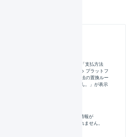
受注取込
よくある質問
一括登録履歴にエラー「支払方法
「XXX」が、店舗設定 > プラットフ
ォームの設定 > 支払方法の置換ルー
ルに登録されていません。」が表示
されます。
受注の自動取込 : 受注情報が
LOGILESSに取り込まれません。