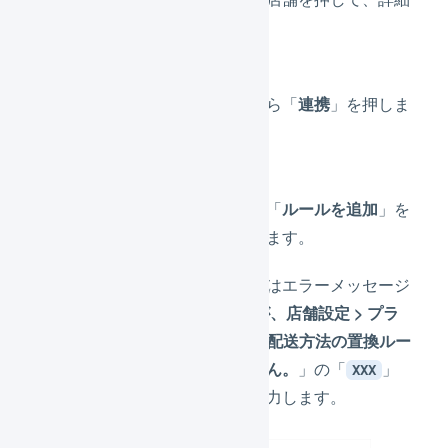
画面を表示します。
サブナビゲーションから「
連携
」を押しま
す。
「配送方法の置換」の「
ルールを追加
」を
押し、ルールを追加します。
「
店舗の配送方法
」にはエラーメッセージ
「
配送方法「
」が、店舗設定 > プラ
XXX
ットフォームの設定 > 配送方法の置換ルー
ルに登録されていません。
」の「
」
XXX
に該当する文字列を入力します。