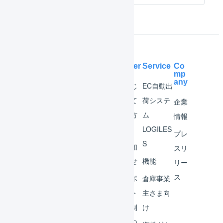
Help Center
Service
Co
mp
any
マー
はじ
EC自動出
チャ
めて
荷システ
企業
ント
の方
ム
情報
へ
LOGILES
オペ
プレ
S
レー
お知
スリ
ター
らせ
機能
リー
ス
外部
サポ
倉庫事業
サー
ート
主さま向
ビス
体制
け
連携
につ