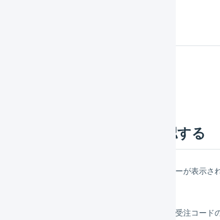
うか確認する
象ではない可能性があります。
を確認してください。
舗で使用されていないか確認する
込が有効になっており、かつ
一括登録履歴
にもエラーが表示さ
など受注コードが連番となる店舗を複数作成する場合は、受注コー