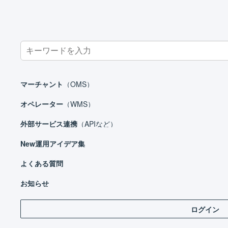
Search
for:
ホーム
よくある質問
マーチャント
受注の自動取込 : 受注情報がL
マーチャント
（OMS）
受注の自動取込 : 受注情報
オペレーター
（WMS）
外部サービス連携
（APIなど）
New
運用アイデア集
一括登録履歴を確認します。
よくある質問
お知らせ
メインナビゲーションの「
履歴
」を押します。
ログイン