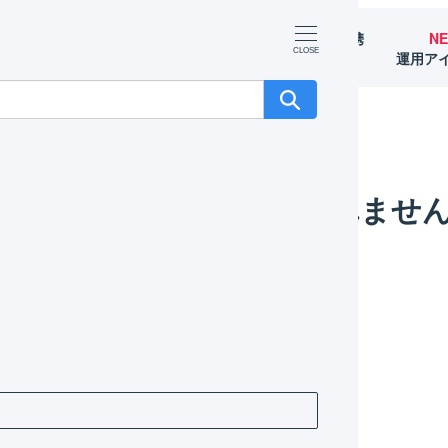
マーチャント
オペレーター
外部サービス連携
N
（OMS）
（WMS）
（APIなど）
運用ア
OGILESSに取り込まれません。
がLOGILESSに取り込まれませ