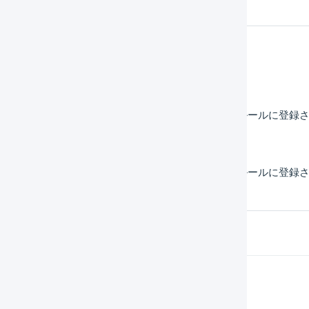
舗設定 > プラットフォームの設定 > 配送方法の置換ルールに登
舗設定 > プラットフォームの設定 > 支払方法の置換ルールに登
Help Center