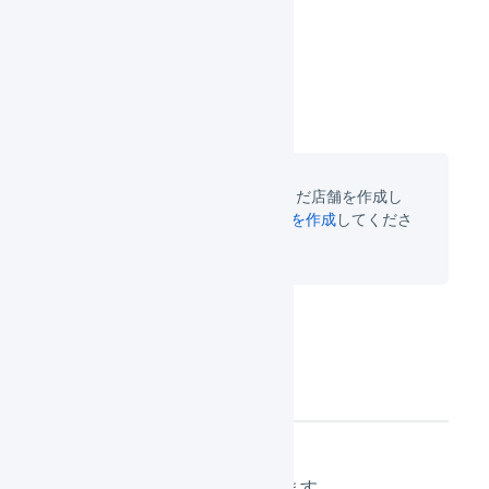
取り込むことができません。
先に店舗の作成が必要です。まだ店舗を作成し
ていない場合は
Bカートの店舗を作成
してくださ
い。
連携の設定
「
組織設定
」を押します。