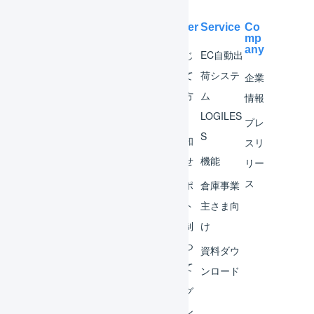
Help Center
Service
Co
mp
any
マー
はじ
EC自動出
チャ
めて
荷システ
企業
ント
の方
ム
情報
へ
LOGILES
オペ
プレ
S
レー
お知
スリ
ター
らせ
機能
リー
ス
外部
サポ
倉庫事業
サー
ート
主さま向
ビス
体制
け
連携
につ
資料ダウ
いて
運用
ンロード
アイ
ログ
デア
イン