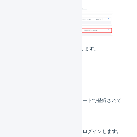
「
設定を保存
」を押します。
3.
支払方法の置換
「
店舗の支払方法
」には、 Bカートで登録されて
いる「
決済方法
」を入力します。
Bカートの管理画面にログインします。