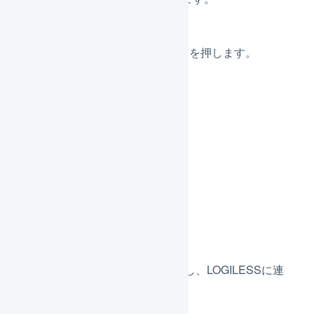
Bカートの「店舗名」を押します。
「
連携
」を押します。
配送方法の置換
配送希望時間帯の置換
支払方法の置換
消費税
上記4つをそれぞれ正しく設定し、LOGILESSに連
携させます。