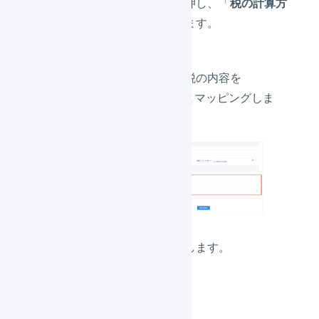
「
消費税の設定
」を押し、「
税の計算方
法
」の内容を確認します。
設定されている消費税の内容を
LOGILESSの消費税とマッピングしま
す。
「
設定を保存
」を押します。