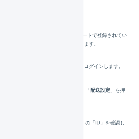
1.
配送方法の置換
「
店舗の配送方法
」には、Bカートで登録されてい
る「
配送グループID
」を入力します。
Bカートの管理画面にログインします。
「
各種設定
」を押し、「
配送設定
」を押
します。
「配送グループ一覧」の「ID」を確認し
ます。