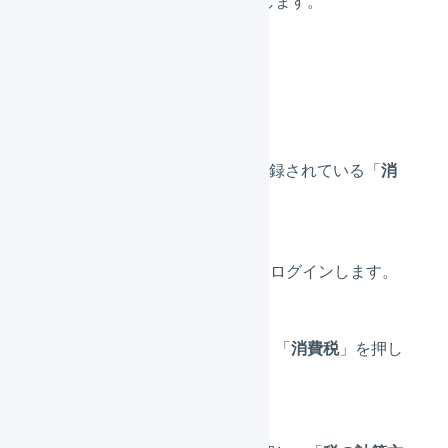
「
設定を保存
」を押します。
4.
消費税
「
消費税
」には、 Bカートで登録されている「
消
費税
」の設定を入力します。
Bカートの管理画面にログインします。
「
各種設定
」を押し、「
消費税
」を押し
ます。