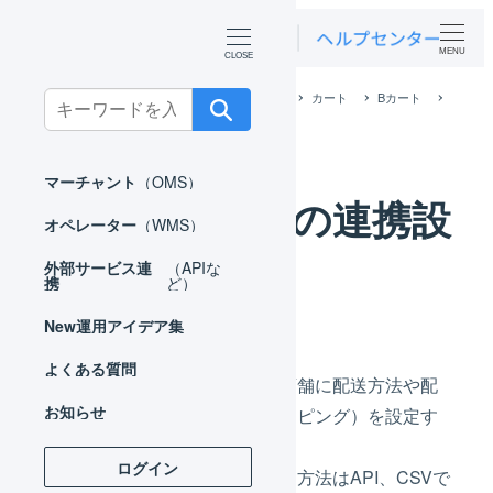
MENU
ホーム
外部サービス連携（APIなど）
カート
Bカート
Search
Bカート 店舗の連携設定
for:
マーチャント
（OMS）
Bカート 店舗の連携設
オペレーター
（WMS）
定
外部サービス連
（APIな
携
ど）
New
運用アイデア集
よくある質問
店舗の連携設定は、作成した店舗に配送方法や配
お知らせ
送希望時間帯などの置換（マッピング）を設定す
る作業です。
ログイン
設定がされていない場合、配送方法はAPI、CSVで