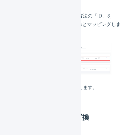
設定されている配送方法の「ID」を
LOGILESSの配送方法とマッピングしま
す。
「
設定を保存
」を押します。
2.
配送希望時間帯の置換