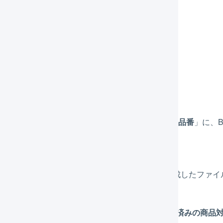
「
自動作成
」を押します。
Bカートの「店舗名」を押します。
「
アップロード
」を押します。
サンプルファイルをダウンロードして、A列「
品番
」に、
ット】品番
」をコピーして貼り付けます。
「
ファイルを選択
」を押して、STEP 6. で作成したファ
アップロードした商品コードが「
手順(2) 登録済みの商品