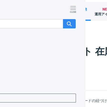
マーチャント
オペレーター
外部サービス連携
N
（OMS）
（WMS）
（APIなど）
運用ア
カート APIで連携
Bカート 在庫連携
Bカート 
理の概要
ートの商品コードとLOGILESSに登録された商品コードの紐づ