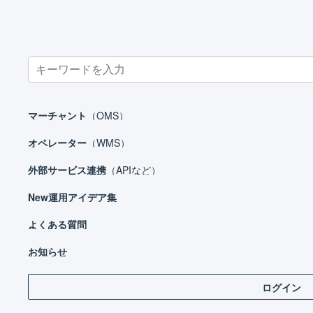
Search
for:
ホーム
外部サービス連携（APIなど）
カート
Bカート
B
マーチャント
（OMS）
オペレーター
（WMS）
外部サービス連携
（APIなど）
外部サービス連携（APIなど）
New
運用アイデア集
モール
カート
よくある質問
処
EC-CUBE 2系
お知らせ
EC-CUBE 3系
ログイン
Bカ
EC-CUBE 4系