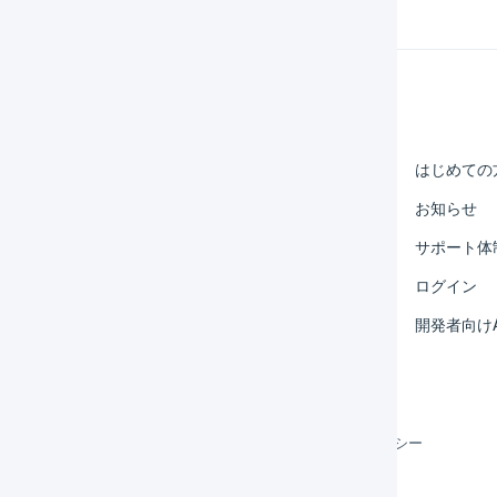
Help Center
マーチャント
はじめての
オペレーター
お知らせ
外部サービス連携
サポート体
運用アイデア集
ログイン
よくある質問
開発者向けA
利用規約
プライバシーポリシー
クッキーポリシー
©
LOGILESS Inc.