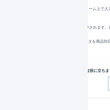
更新、削除
を行います。
追加の場合は、LOGILESSの商品コードをフォーム上で入
商品コードが同じ場合は自動で入力されます。
「
更新
」を押すと、設定した値が一時的に保存されます。
「
反映
」を押し、STEP 8.で一時保存したデータを商品
この記事は役に立ちま
解決した