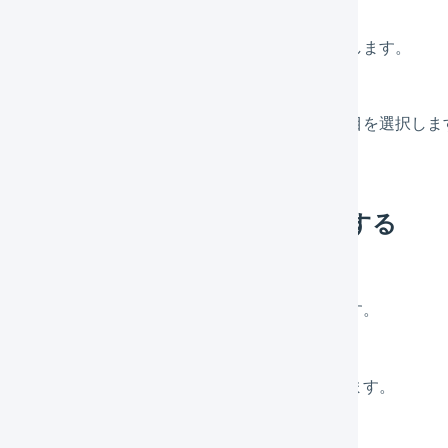
「項目」を選択して、「
エクスポート
」を押します。
「
【セット】品番
」フィールドが含まれる項目を選択しま
OGILESSで商品対応表を自動作成する
メインナビゲーションの「
マスタ
」を押します。
サブナビゲーションの「
商品対応表
」を押します。