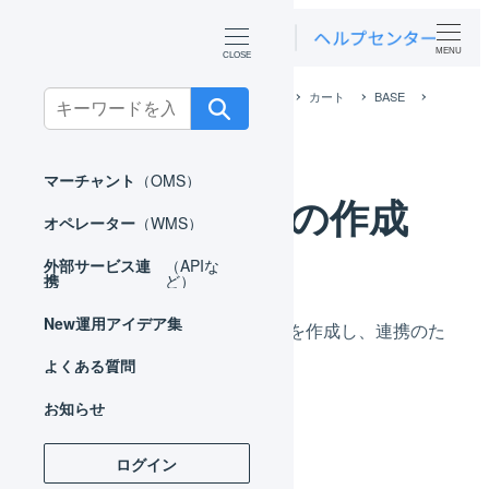
MENU
ホーム
外部サービス連携（APIなど）
カート
BASE
Search
BASE 店舗の作成
for:
マーチャント
（OMS）
BASE 店舗の作成
オペレーター
（WMS）
外部サービス連
（APIな
携
ど）
New
運用アイデア集
LOGILESS上にBASE用の店舗を作成し、連携のた
めの事前設定を行います。
よくある質問
お知らせ
ログイン
店舗の作成