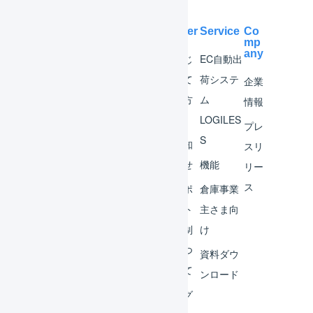
Help Center
Service
Co
mp
any
マー
はじ
EC自動出
チャ
めて
荷システ
企業
ント
の方
ム
情報
へ
LOGILES
オペ
プレ
S
レー
お知
スリ
ター
らせ
機能
リー
ス
外部
サポ
倉庫事業
サー
ート
主さま向
ビス
体制
け
連携
につ
資料ダウ
いて
運用
ンロード
アイ
ログ