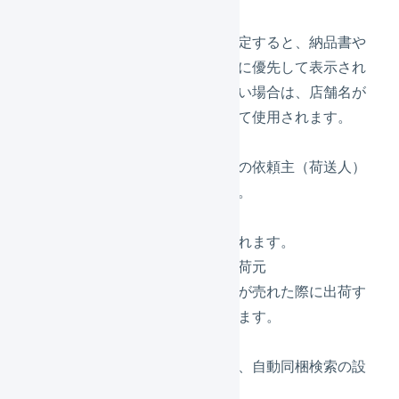
店舗表示名
店舗表示名を設定すると、納品書や
送り状の店舗名に優先して表示され
ます。入力しない場合は、店舗名が
店舗表示名として使用されます。
所在地
配送会社送り状の依頼主（荷送人）
に使用されます。
問い合わせ先
納品書に記載されます。
デフォルトの出荷元
この店舗で商品が売れた際に出荷す
る倉庫を選択します。
拡張機能
住所検証機能や、自動同梱検索の設
定ができます。