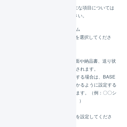
各値を設定します。主な項目については
下記説明を参照ください。
プラットフォーム
必ず「
BASE
」を選択してくださ
い。
店舗名
LOIGLESSの画面や納品書、送り状
の店舗名に使用されます。
他の店舗を追加する場合は、BASE
であることをわかるように設定する
ことをお勧めします。（例：〇〇シ
ョップ（BASE））
店舗名かな
店舗名の読み方を設定してくださ
い。