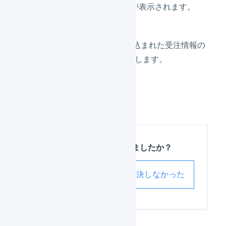
「
連携の設定
」画面が表示されます。
配送方法
BASEから取り込まれた受注情報の
配送方法を選択します。
「
登録
」を押します。
この記事は役に立ちましたか？
解決した
解決しなかった