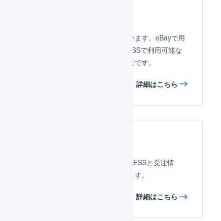
店舗の連携設定
作成した店舗の連携設定を行います。eBayで用
意された配送方法と、LOGILESSで利用可能な
オプションとを関連付ける作業です。
詳細はこちら
APIによる自動連携
eBayのAPIを使用して、LOGILESSと受注情
報、在庫情報を自動連携できます。
詳細はこちら