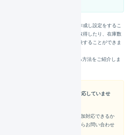
eBayと連携するための店舗を作成し設定をするこ
とで、eBayの受注情報を自動取得したり、在庫数
や出荷実績の情報をeBayに反映することができま
す。
eBayとLOGILESSを連携させる方法をご紹介しま
す。
オプション機能には対応していませ
ん
オプション機能について追加対応できるか
どうかは右下のチャットからお問い合わせ
ください。