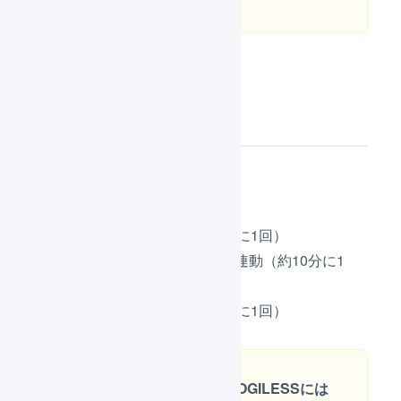
連携機能の概要
API
受注情報の取得（約10分に1回）
入金／承認ステータスの連動（約10分に1
回）
出荷実績の反映（約10分に1回）
金額に関する情報はLOGILESSには