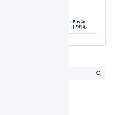
eBay API
eBay 項
で連携
目の対応
外部サービス連携（APIなど）
モール
Amazon.co.jp