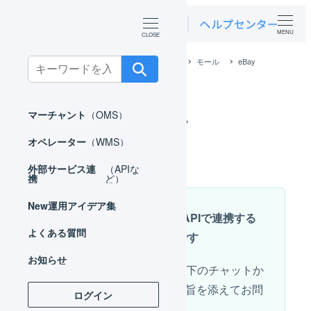
MENU
ホーム
外部サービス連携（APIなど）
モール
eBay
Search
for:
eBay
マーチャント
（OMS）
オペレーター
（WMS）
外部サービス連
（APIな
携
ど）
New
運用アイデア集
LOGILESSとeBayをAPIで連携する
よくある質問
ためには申請が必要です
お知らせ
利用を希望される場合、右下のチャットか
ら「eBayとAPI連携する」旨を添えてお問
ログイン
い合わせください。