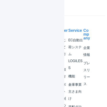
Help Center
Service
Co
mp
any
マー
はじ
EC自動出
チャ
めて
荷システ
企業
ント
の方
ム
情報
へ
LOGILES
オペ
プレ
S
レー
お知
スリ
ター
らせ
機能
リー
ス
外部
サポ
倉庫事業
サー
ート
主さま向
ビス
体制
け
連携
につ
資料ダウ