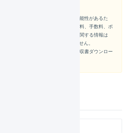
取り込みません
日本円以外が取得される可能性があるた
め、商品の金額、税額、送料、手数料、ポ
イント、値引き、の金額に関する情報は
LOGILESSには取り込みません。
そのため、
マイページ
の領収書ダウンロー
ド機能も利用できません。
連携機能の詳細
項目の対応