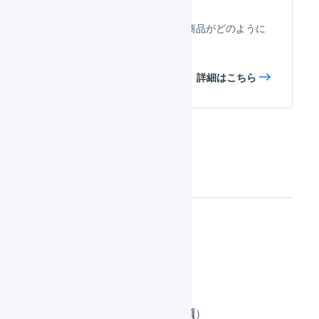
eBayとLOGILESSで、受注／商品がどのように
対応しているか確認できます。
詳細はこちら
連携の手順
設定の流れ
店舗の設定（
必須
）
店舗の作成（
必須
）