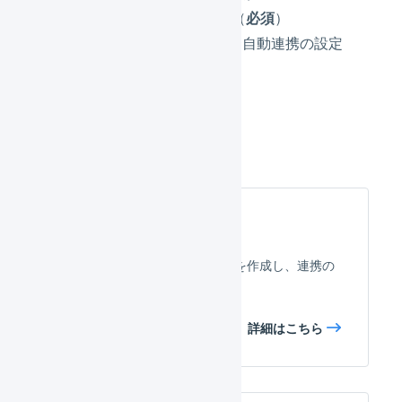
店舗の連携設定（
必須
）
APIによる自動連携の設定
（
必須
）
設定方法
店舗の作成
LOGILESS上にeBay用の店舗を作成し、連携の
ための事前設定を行います。
詳細はこちら