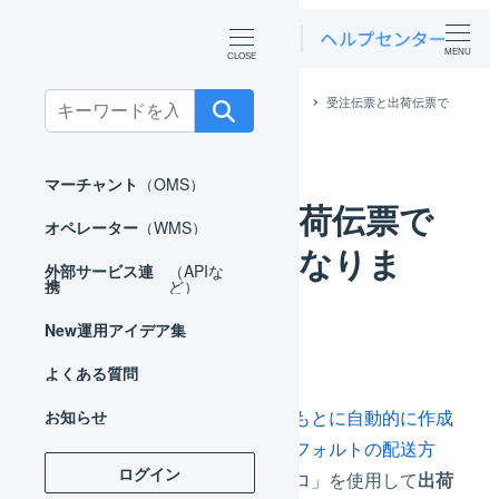
MENU
Search
ホーム
よくある質問
マーチャント
受注伝票と出荷伝票で
配送方法が異なります。
for:
マーチャント
（OMS）
受注伝票と出荷伝票で
オペレーター
（WMS）
配送方法が異なりま
外部サービス連
（APIな
携
ど）
す。
New
運用アイデア集
よくある質問
出荷伝票は、
受注伝票をもとに自動的に作成
お知らせ
されます
が、その後「
デフォルトの配送方
ログイン
法
」や「
出荷伝票のマクロ
」を使用して
出荷