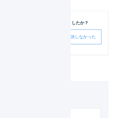
この記事は役に立ちましたか？
解決した
解決しなかった
受注伝票と出荷伝票
関連するヘルプ
受注伝票と出荷伝票