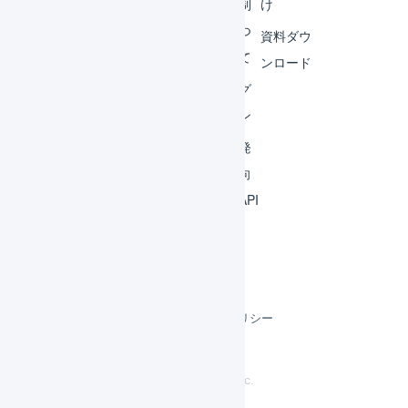
ビス
体制
け
連携
につ
資料ダウ
いて
運用
ンロード
アイ
ログ
デア
イン
集
開発
よく
者向
ある
けAPI
質問
利用規約
プライバシーポリシー
クッキーポリシー
©
LOGILESS Inc.