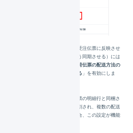
出荷伝票の配送方法の変更を、受注伝票に反映させ
る（常に同じ配送方法となるよう同期させる）には
「
組織の設定を変更
」し、「
出荷伝票の配送方法の
変更を、受注伝票にも反映させる
」を有効にしま
す。
ただし、出荷伝票が別の受注伝票の明細行と同梱さ
れている場合や、出荷伝票が分割され、複数の配送
方法をもつ状態になっている場合、この設定が機能
しないことがあります。