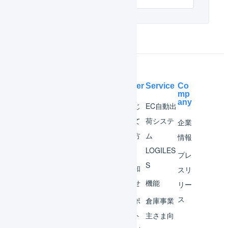
Help Center
Service
Co
mp
any
マー
はじ
EC自動出
チャ
めて
荷システ
企業
ント
の方
ム
情報
へ
LOGILES
オペ
プレ
S
レー
お知
スリ
ター
らせ
機能
リー
ス
外部
サポ
倉庫事業
サー
ート
主さま向