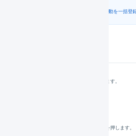
CSVによる一括登録も可能です。詳細は「
倉庫間移動を一括登
作方法
メインナビゲーションの「
入荷予定
」を押します。
「
新規登録
」を押します。
表示されたフォームに値を入力し、「
登録
」を押します。