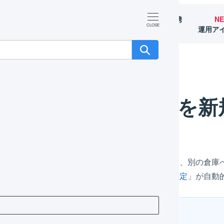
マーチャント
オペレーター
外部サービス連携
N
（OMS）
（WMS）
（APIなど）
運用ア
新規登録する
倉庫間移動を新
間移動データを登録することにより、出荷元倉庫に、別の倉庫
伝票が出荷されると、今後は出荷先倉庫に「
入荷予定
」が自動
ヒント