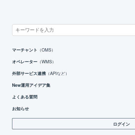
Search
for:
ホーム
マーチャント
在庫管理
倉庫間移動
倉庫間移動を
マーチャント
（OMS）
オペレーター
（WMS）
外部サービス連携
（APIなど）
マーチャント
New
運用アイデア集
日々の運用
設定ガイド
よくある質問
倉庫
出荷
基本設定
お知らせ
自動処理
ログイン
受注処理