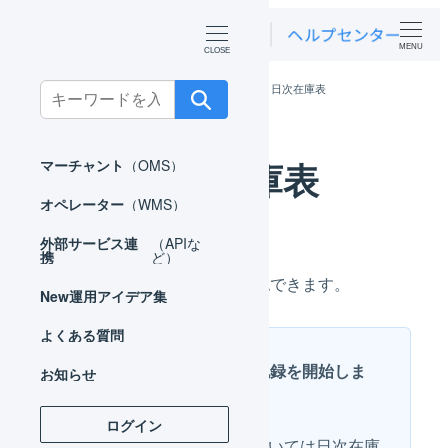
MENU
ホーム
マーチャント
在庫管理
日次在庫表
Search
for:
日次在庫表
マーチャント
（OMS）
オペレーター
（WMS）
外部サービス連
（APIな
携
ど）
過去の特定の日の在庫数を確認できます。
New
運用アイデア集
よくある質問
機能の使用開始後に記録を開始しま
お知らせ
す
ログイン
機能使用開始前の日付については日次在庫