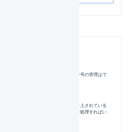
よくある質問
出荷期限日、ロット番号の管理はで
きますか？
「入庫待ち」数量が計上されている
のですが、どのように処理すればい
いですか？