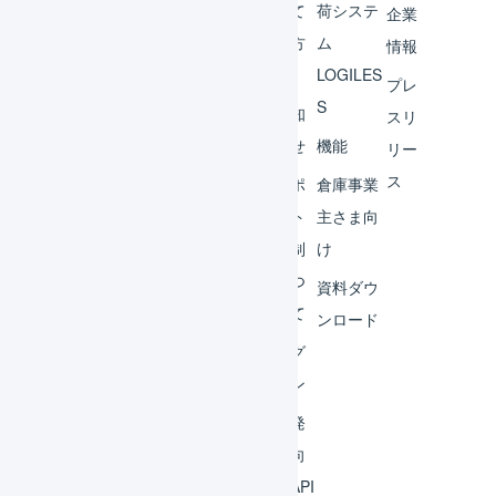
チャ
めて
荷システ
企業
ント
の方
ム
情報
へ
LOGILES
オペ
プレ
S
レー
お知
スリ
ター
らせ
機能
リー
ス
外部
サポ
倉庫事業
サー
ート
主さま向
ビス
体制
け
連携
につ
資料ダウ
いて
運用
ンロード
アイ
ログ
デア
イン
集
開発
よく
者向
ある
けAPI