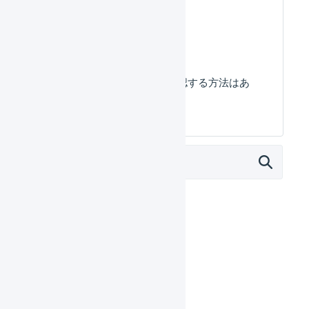
在庫数を調整したい。
店舗別の在庫数を確認する方法はあ
りますか。
マーチャント
日々の運用
設定ガイド
基本設定
自動処理