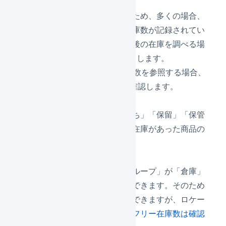
日付
記録は毎日未明に行わるため、多くの場合、
その日の業務開始時の在庫数が記録されてい
ます。ある日の業務終了後の在庫を調べる場
合は、1日後の日付を入力します。
例えば、11月末日の在庫数を参照する場合、
12月1日の日次在庫表を確認します。
商品コード
「
保管状況
」の「入庫待ち」「保留」「保管
中」「ピッキング中」の在庫があった商品の
み記録します。
在庫数
「
保管状況
」の「集計グループ」が「倉庫」
のものと同じ情報が確認できます。そのため
倉庫ごとの在庫数が確認できますが、ロケー
ションごとの在庫数や、
フリー在庫数は確認