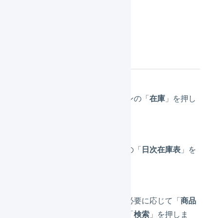
できません
。
操作方法
メインナビゲーションの「
在庫
」を押し
ます。
サブナビゲーションの「
日次在庫表
」を
押します。
「
日付
」を選択し、必要に応じて「
商品
コード
」を入力し、「
検索
」を押しま