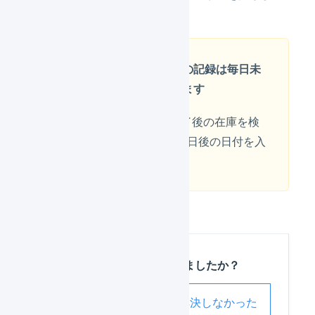
す。
日次在庫表の記録は毎日未
明に行われます
ある日の業務終了後の在庫を検
索する場合は、1日後の日付を入
力します。
この記事は役に立ちましたか？
解決した
解決しなかった