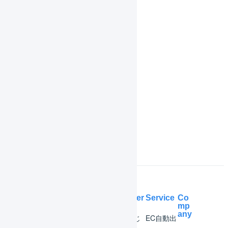
マスタ
履歴
共通操作
機能一覧
インボイス制度対応
よくある質問
Help Center
Service
Co
mp
any
マー
はじ
EC自動出