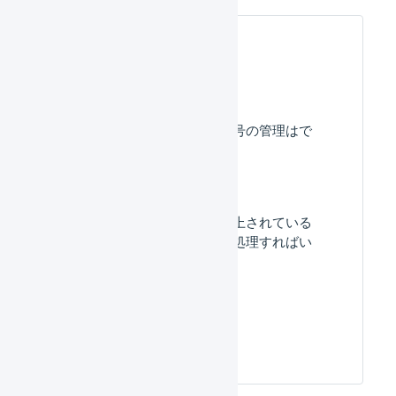
よくある質問
出荷期限日、ロット番号の管理はで
きますか？
「入庫待ち」数量が計上されている
のですが、どのように処理すればい
いですか？
在庫数を調整したい。