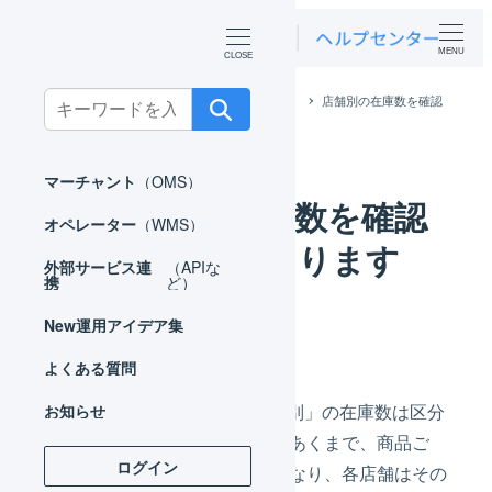
MENU
Search
ホーム
よくある質問
マーチャント
店舗別の在庫数を確認
する方法はありますか。
for:
マーチャント
（OMS）
店舗別の在庫数を確認
オペレーター
（WMS）
する方法はあります
外部サービス連
（APIな
携
ど）
か。
New
運用アイデア集
よくある質問
LOGILESSでは、「店舗別」の在庫数は区分
お知らせ
管理されておりません。あくまで、商品ご
ログイン
と、倉庫ごとの在庫数となり、各店舗はその