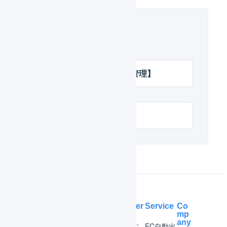
関連するヘルプ
オペレーション【在庫管理】
日次在庫表
Help Center
Service
Co
mp
any
マー
はじ
EC自動出