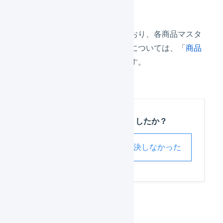
在庫を共有します。
店舗ごとに在庫連携を行なっており、各商品マスタ
で在庫数がいくつ送信されるかについては、「
商品
対応表
」メニューで確認できます。
この記事は役に立ちましたか？
解決した
解決しなかった
在庫レポート