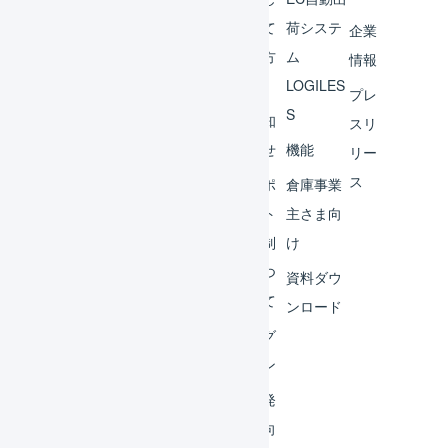
チャ
めて
荷システ
企業
ント
の方
ム
情報
へ
LOGILES
オペ
プレ
S
レー
お知
スリ
ター
らせ
機能
リー
ス
外部
サポ
倉庫事業
サー
ート
主さま向
ビス
体制
け
連携
につ
資料ダウ
いて
運用
ンロード
アイ
ログ
デア
イン
集
開発
よく
者向