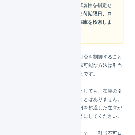
ロケーション以外の物理在庫属性を指定せ
ず在庫操作を行った場合、
出荷期限日、ロ
ット番号を指定していない在庫を検索しま
す
。
物理在庫属性によって、引当の可否を制御すること
はできません。引当の可否を制御可能な方法は引当
不可ロケーションを使用することです。
通常は、出荷期限日を超過したとしても、在庫の引
当対象から自動的に除外されることはありません。
保管状況メニューから出荷期限日を超過した在庫が
通常ロケーションに残らないようにしてください。
「
引当不可日数
」を使用することで、「引当不可ロ