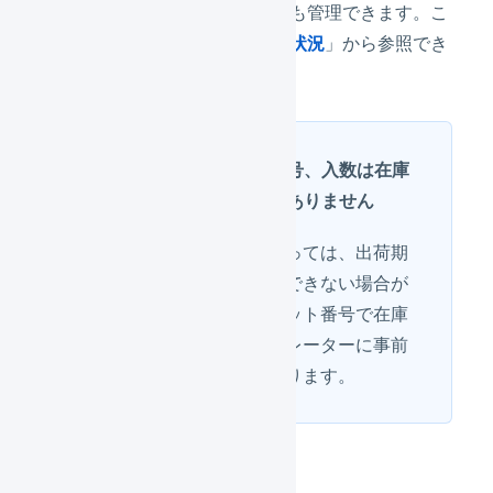
ど）ごと
の在庫レポートも管理できます。こ
の在庫レポートは「
保管状況
」から参照でき
ます。
出荷期限日、ロット番号、入数は在庫
操作上の必須項目ではありません
オペレーター（倉庫）によっては、出荷期
限日、ロット番号の記録ができない場合が
あります。出荷期限日、ロット番号で在庫
管理を行いたい場合、オペレーターに事前
に問い合わせする必要があります。