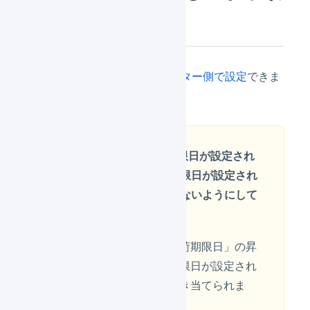
に引当を行う
物理在庫の引当順序をオペレーター側で設定
できま
す。
1つのSKUで、出荷期限日が設定され
ている在庫と、出荷期限日が設定され
ていない在庫を混在しないようにして
ください
物理在庫の引当順序で「出荷期限日」の昇
順を指定した場合、出荷期限日が設定され
ていない在庫が優先して引き当てられま
す。