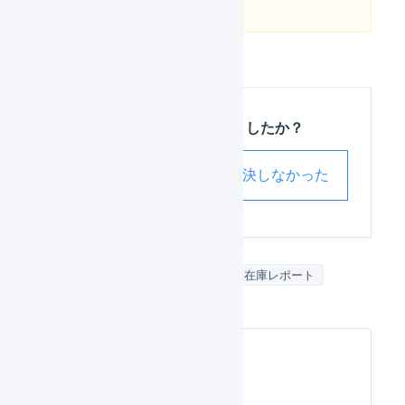
この記事は役に立ちましたか？
解決した
解決しなかった
ロット番号
出荷期限日
在庫レポート
よくある質問