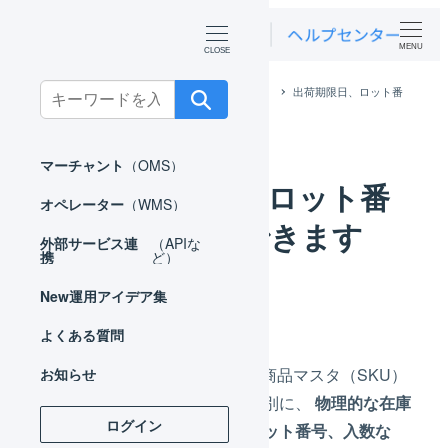
MENU
Search
ホーム
よくある質問
マーチャント
出荷期限日、ロット番
号の管理はできますか？
for:
マーチャント
（OMS）
出荷期限日、ロット番
オペレーター
（WMS）
号の管理はできます
外部サービス連
（APIな
携
ど）
か？
New
運用アイデア集
よくある質問
はい、LOGILESSでは、商品マスタ（SKU）
お知らせ
ごとの在庫レポートとは別に、
物理的な在庫
ログイン
の属性（出荷期限日、ロット番号、入数な