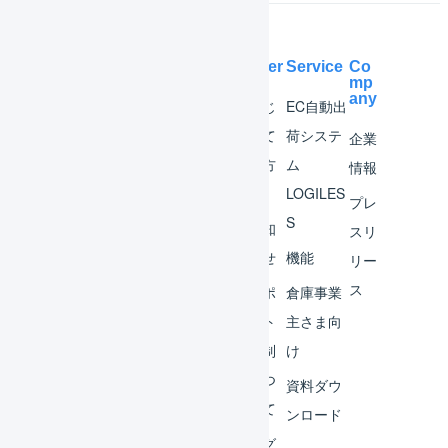
Help Center
Service
Co
mp
any
マー
はじ
EC自動出
チャ
めて
荷システ
企業
ント
の方
ム
情報
へ
LOGILES
オペ
プレ
S
レー
お知
スリ
ター
らせ
機能
リー
ス
外部
サポ
倉庫事業
サー
ート
主さま向
ビス
体制
け
連携
につ
資料ダウ
いて
運用
ンロード
アイ
ログ