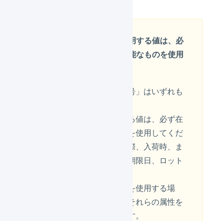
物理在庫属性として使用する値は、必
ず在庫の外装で識別可能なものを使用
してください
「出荷期限日」「ロット番号」はいずれも
任意の物理在庫属性です。
物理在庫属性として使用する値は、必ず在
庫の外装で識別可能なものを使用してくだ
さい。なぜなら在庫操作の際、入荷時、ま
たは変換時に使用した出荷期限日、ロット
番号も必要となるためです。
これら任意の物理在庫属性を使用する場
合、在庫操作の際も正確にそれらの属性を
指定して行う必要があります。