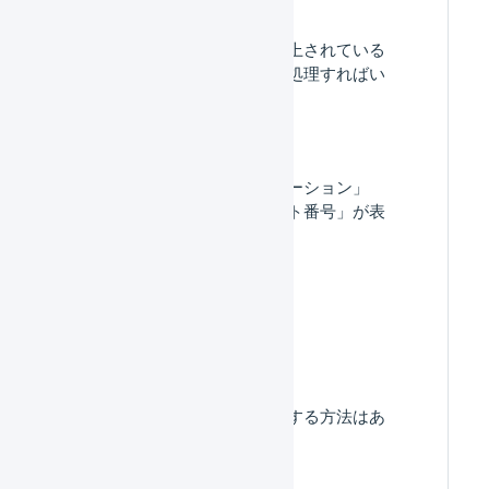
「入庫待ち」数量が計上されている
のですが、どのように処理すればい
いですか？
「保管状況」に「ロケーション」
「出荷期限日」「ロット番号」が表
示されません。
在庫数を調整したい。
店舗別の在庫数を確認する方法はあ
りますか。