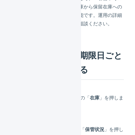
ケーションへの移動（保管中在庫から保留在庫への
移動）」を自動化することも可能です。運用の詳細
は、オペレーター（倉庫）とご相談ください。
ロット番号／出荷期限日ごと
の在庫数を確認する
メインナビゲーションの「
在庫
」を押しま
す。
サブナビゲーションの「
保管状況
」を押し