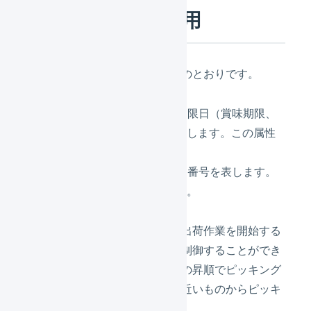
物理在庫属性の活用
利用可能な物理在庫属性は以下のとおりです。
出荷期限日
– 在庫の出荷期限日（賞味期限、
使用期限などが該当）を表します。この属性
の利用は任意です。
ロット番号
– 在庫のロット番号を表します。
この属性の利用は任意です。
物理在庫引当順序
を使用して、出荷作業を開始する
際のピッキング対象選択順序を制御することができ
ます。例えば、ロケーション名の昇順でピッキング
したり、あるいは出荷期限日が近いものからピッキ
ングしたりすることができます。