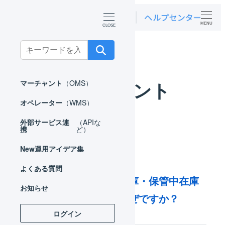
MENU
ホーム
よくある質問
マーチャント
Search
for:
マーチャント
マーチャント
（OMS）
オペレーター
（WMS）
外部サービス連
（APIな
携
ど）
New
運用アイデア集
よくある質問
入荷後にフリー在庫・保管中在庫
お知らせ
が増えないのはなぜですか？
ログイン