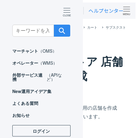
MENU
ホーム
外部サービス連携（APIなど）
カート
サブスクスト
Search
ア
サブスクストア 店舗の作成
for:
マーチャント
（OMS）
サブスクストア 店舗
オペレーター
（WMS）
の作成
外部サービス連
（APIな
携
ど）
New
運用アイデア集
よくある質問
LOGILESS上にサブスクストア用の店舗を作成
お知らせ
し、連携のための事前設定を行います。
ログイン