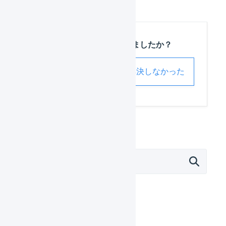
この記事は役に立ちましたか？
解決した
解決しなかった
外部サービス連携（APIなど）
モール