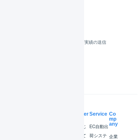
決済
その他のプラットフォーム
顧客対応
受注伝票の取込／在庫連携／出荷実績の送信
よくある質問
Help Center
Service
Co
mp
any
マー
はじ
EC自動出
チャ
めて
荷システ
企業