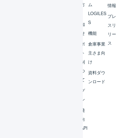
ント
の方
ム
情報
へ
LOGILES
オペ
プレ
S
レー
お知
スリ
ター
らせ
機能
リー
ス
外部
サポ
倉庫事業
サー
ート
主さま向
ビス
体制
け
連携
につ
資料ダウ
いて
運用
ンロード
アイ
ログ
デア
イン
集
開発
よく
者向
ある
けAPI
質問