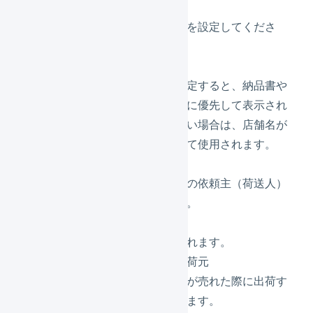
店舗名かな
店舗名の読み方を設定してくださ
い。
店舗表示名
店舗表示名を設定すると、納品書や
送り状の店舗名に優先して表示され
ます。入力しない場合は、店舗名が
店舗表示名として使用されます。
所在地
配送会社送り状の依頼主（荷送人）
に使用されます。
問い合わせ先
納品書に記載されます。
デフォルトの出荷元
この店舗で商品が売れた際に出荷す
る倉庫を選択します。