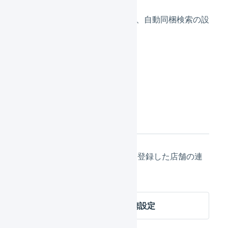
拡張機能
住所検証機能や、自動同梱検索の設
定ができます。
「
登録
」を押します。
次の設定
店舗の作成が完了したら、次は登録した店舗の連
携の設定に進んでください。
サブスクストア 店舗の連携設定