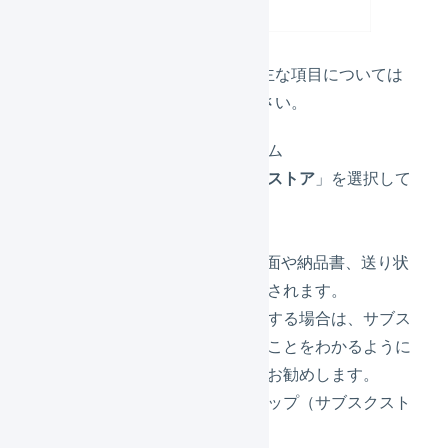
各値を設定します。主な項目については
下記説明を参照ください。
プラットフォーム
必ず「
サブスクストア
」を選択して
ください。
店舗名
LOIGLESSの画面や納品書、送り状
の店舗名に使用されます。
他の店舗を追加する場合は、サブス
クストアであることをわかるように
設定することをお勧めします。
（例：〇〇ショップ（サブスクスト
ア））