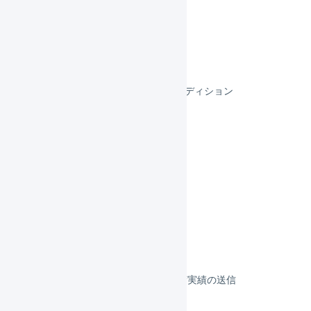
futureshop
makeshop
スマレジEC・B2B
スマレジEC・リピートBBCエディション
スマレジEC・リピート
リピスト
リピストクロス
フルフィルメント
決済
その他のプラットフォーム
顧客対応
受注伝票の取込／在庫連携／出荷実績の送信