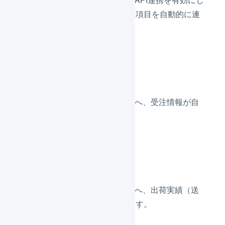
た場合、その設定に応じて次の項目を自動的に連
携できます 。
受注情報
サブスクストアからLOGILESSへ、受注情報が自
動で取り込まれます。
出荷情報
LOGILESSからサブスクストアへ、出荷実績（送
り状番号）が自動で送信されます。