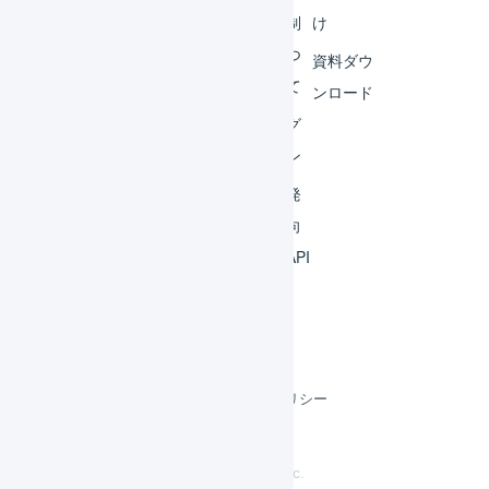
ビス
体制
け
連携
につ
資料ダウ
いて
運用
ンロード
アイ
ログ
デア
イン
集
開発
よく
者向
ある
けAPI
質問
利用規約
プライバシーポリシー
クッキーポリシー
©
LOGILESS Inc.