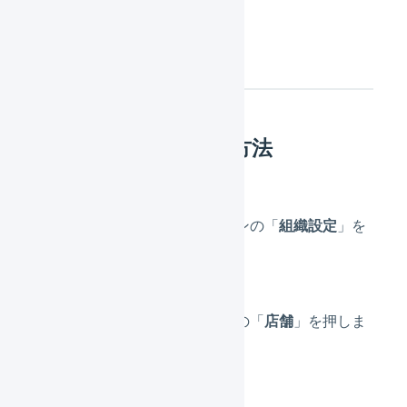
初期設定
LOGILESSでの操作方法
メインナビゲーションの「
組織設定
」を
押します。
サブナビゲーションの「
店舗
」を押しま
す。