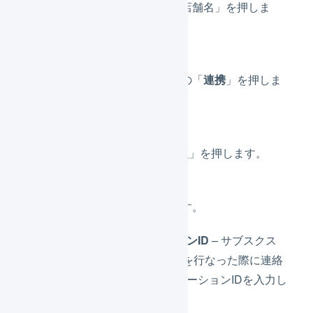
サブスクストアの​「店舗名」を​押しま
す。
サブナビゲーションの「
連携
」を押しま
す。
タブの「
API連携設定
」を押します。
連携の設定を行います。
アプリケーションID
– サブスクス
トアとAPI契約を行なった際に連絡
されたアプリケーションIDを入力し
てください。