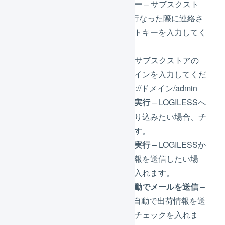
シークレットキー
– サブスクスト
アとAPI契約を行なった際に連絡さ
れたシークレットキーを入力してく
ださい。
店舗ドメイン
– サブスクストアの
管理画面のドメインを入力してくだ
さい。例：https://ドメイン/admin
受注取込を自動実行
– LOGILESSへ
自動で受注を取り込みたい場合、チ
ェックを入れます。
出荷通知を自動実行
– LOGILESSか
ら自動で出荷情報を送信したい場
合、チェックを入れます。
出荷通知時に自動でメールを送信
–
LOGILESSから自動で出荷情報を送
信したい場合、チェックを入れま