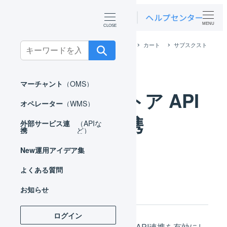
MENU
ホーム
外部サービス連携（APIなど）
カート
サブスクスト
Search
ア
サブスクストア APIで連携
for:
マーチャント
（OMS）
サブスクストア API
オペレーター
（WMS）
で連携
外部サービス連
（APIな
携
ど）
New
運用アイデア集
よくある質問
連携の概要
お知らせ
ログイン
LOGILESSとサブスクストアのAPI連携を有効にし