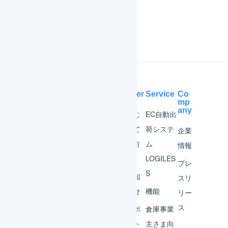
よくある質問
Help Center
Service
Co
mp
any
マー
はじ
EC自動出
チャ
めて
荷システ
企業
ント
の方
ム
情報
へ
LOGILES
オペ
プレ
S
レー
お知
スリ
ター
らせ
機能
リー
ス
外部
サポ
倉庫事業
サー
ート
主さま向