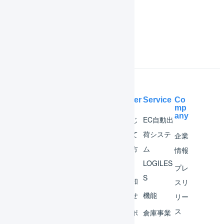
よくある質問
Help Center
Service
Co
mp
any
マー
はじ
EC自動出
チャ
めて
荷システ
企業
ント
の方
ム
情報
へ
LOGILES
オペ
プレ
S
レー
お知
スリ
ター
らせ
機能
リー
ス
外部
サポ
倉庫事業