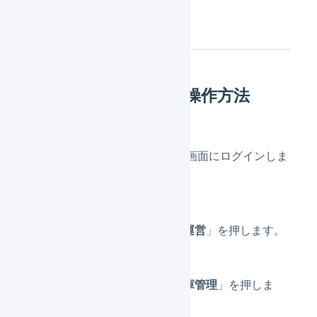
操作方法
ショップサーブでの操作方法
ショップサーブ 管理画面にログインしま
す。
タブメニュー「
お店運営
」を押します。
「
商品管理
」の「
在庫管理
」を押しま
す。