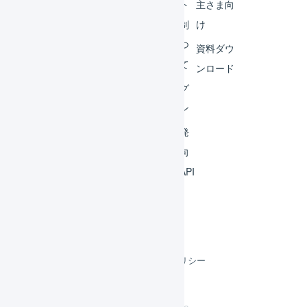
サー
ート
主さま向
ビス
体制
け
連携
につ
資料ダウ
いて
運用
ンロード
アイ
ログ
デア
イン
集
開発
よく
者向
ある
けAPI
質問
利用規約
プライバシーポリシー
クッキーポリシー