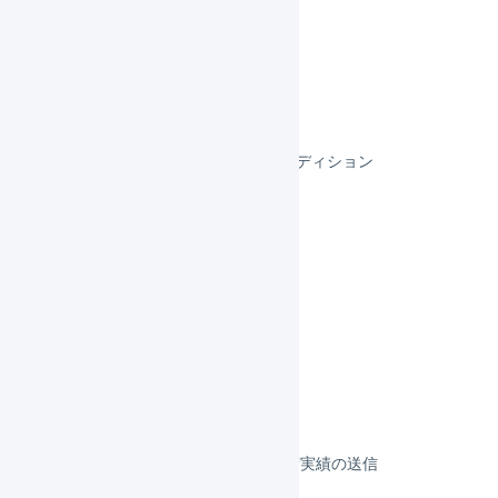
BASE
futureshop
makeshop
スマレジEC・B2B
スマレジEC・リピートBBCエディション
スマレジEC・リピート
リピスト
リピストクロス
フルフィルメント
決済
その他のプラットフォーム
顧客対応
受注伝票の取込／在庫連携／出荷実績の送信