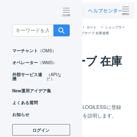
MENU
ホーム
外部サービス連携（APIなど）
カート
ショップサー
Search
ブ
ショップサーブ APIで連携
ショップサーブ 在庫連携
for:
マーチャント
（OMS）
ショップサーブ 在庫
オペレーター
（WMS）
連携
外部サービス連
（APIな
携
ど）
New
運用アイデア集
よくある質問
ショップサーブの商品コードとLOGILESSに登録
お知らせ
された商品コードの紐づけ方法を説明します。
ログイン