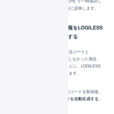
「
反映
」を押し、STEP8. で一時保存し
たデータを商品対応表に反映します。
ショップサーブの商品情報をLOGILESS
の商品マスタとして登録する
ショップサーブから取得した商品コードと
LOGILESSの商品マスタと一致しなかった場合、
ショップサーブの商品情報をもとに、LOGILESS
の商品マスタを自動的に作成します。
ショップサーブの商品コードを取得後、
「
対応する商品マスタを自動生成する
」
を選択します。