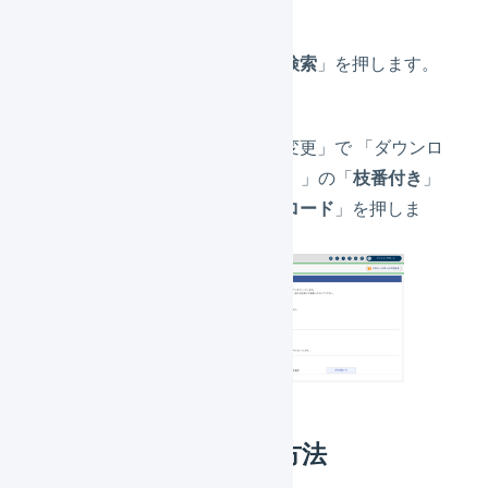
「商品検索」で、「
検索
」を押します。
「在庫の一括登録・変更」で 「ダウンロ
ード（CSVファイル）」の「
枝番付き
」
を選択し、「
ダウンロード
」を押しま
す。
LOGILESSでの操作方法