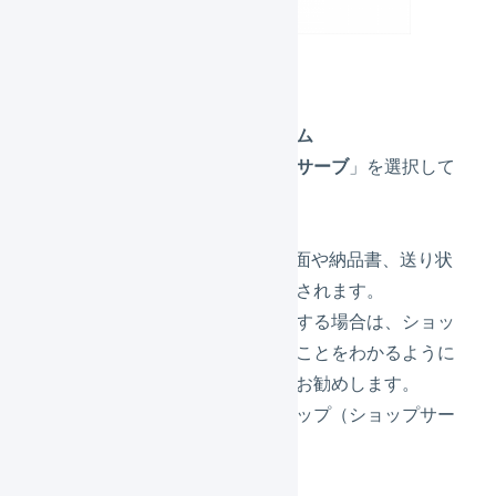
各値を設定します。
プラットフォーム
必ず「
ショップサーブ
」を選択して
ください。
店舗名
LOIGLESSの画面や納品書、送り状
の店舗名に使用されます。
他の店舗を追加する場合は、ショッ
プサーブであることをわかるように
設定することをお勧めします。
（例：〇〇ショップ（ショップサー
ブ））
店舗名かな