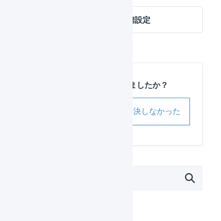
ショップサーブ 店舗の連携設定
この記事は役に立ちましたか？
解決した
解決しなかった
外部サービス連携（APIなど）