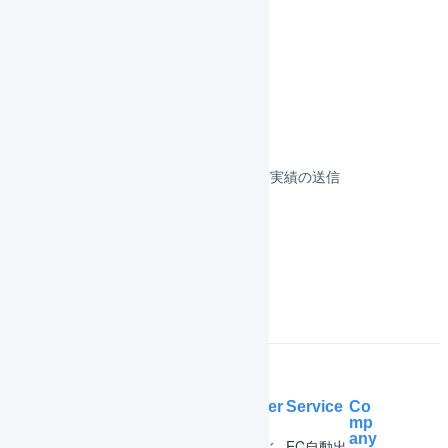
リピストクロス
フルフィルメント
決済
その他のプラットフォーム
顧客対応
受注伝票の取込／在庫連携／出荷実績の送信
よくある質問
Help Center
Service
Co
mp
any
マー
はじ
EC自動出