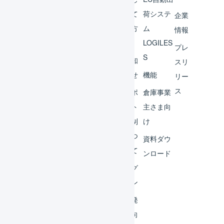
チャ
めて
荷システ
企業
ント
の方
ム
情報
へ
LOGILES
オペ
プレ
S
レー
お知
スリ
ター
らせ
機能
リー
ス
外部
サポ
倉庫事業
サー
ート
主さま向
ビス
体制
け
連携
につ
資料ダウ
いて
運用
ンロード
アイ
ログ
デア
イン
集
開発
よく
者向