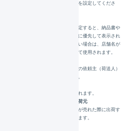
店舗名の読み方を設定してくださ
い。
店舗表示名
店舗表示名を設定すると、納品書や
送り状の店舗名に優先して表示され
ます。入力しない場合は、店舗名が
店舗表示名として使用されます。
所在地
配送会社送り状の依頼主（荷送人）
に使用されます。
問い合わせ先
納品書に記載されます。
デフォルトの出荷元
この店舗で商品が売れた際に出荷す
る倉庫を選択します。
店舗コード