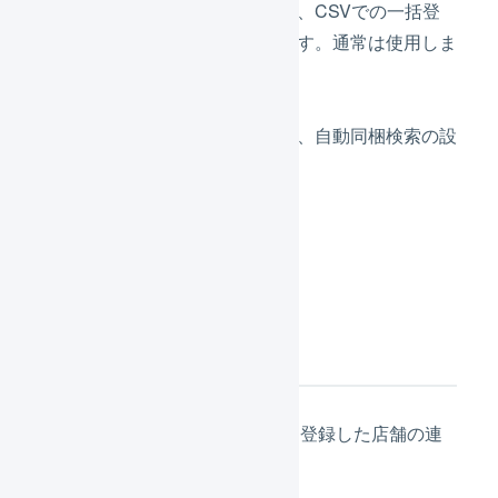
店舗をまたいだ、CSVでの一括登
録時に使用します。通常は使用しま
せん。
拡張機能
住所検証機能や、自動同梱検索の設
定ができます。
「
登録
」を押します。
次の設定
店舗の作成が完了したら、次は登録した店舗の連
携の設定に進んでください。