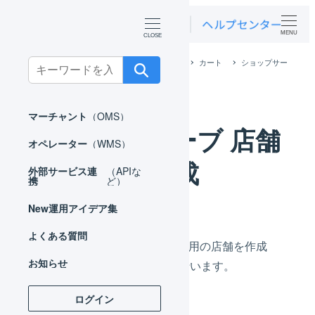
MENU
ホーム
外部サービス連携（APIなど）
カート
ショップサー
Search
ブ
ショップサーブ 店舗の作成
for:
マーチャント
（OMS）
ショップサーブ 店舗
オペレーター
（WMS）
の作成
外部サービス連
（APIな
携
ど）
New
運用アイデア集
よくある質問
LOGILESS上にショップサーブ用の店舗を作成
お知らせ
し、連携のための事前設定を行います。
ログイン