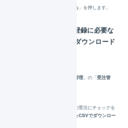
「
この内容で登録する
」を押します。
CSVフォーマットの登録に必要な
ベースのファイルをダウンロード
する
メニューから「
受注管理
」の「
受注管
理
」を押します。
受注を検索し、任意の受注にチェックを
入れて、「
検索結果をCSVでダウンロー
ド
」を押します。