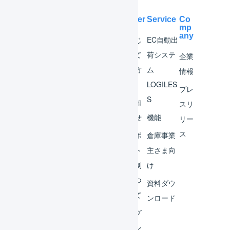
Help Center
Service
Co
mp
any
マー
はじ
EC自動出
チャ
めて
荷システ
企業
ント
の方
ム
情報
へ
LOGILES
オペ
プレ
S
レー
お知
スリ
ター
らせ
機能
リー
ス
外部
サポ
倉庫事業
サー
ート
主さま向
ビス
体制
け
連携
につ
資料ダウ
いて
運用
ンロード
アイ
ログ
デア
イン