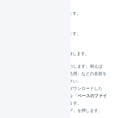
「
リピスト
」を押します。
「
新規作成
」を押します。
インポート形式を登録します。
「
名前
」を入力します。例えば
「リピスト取込用」などの名前を
使用してください。
リピストからダウンロードした
CSVファイルを「
ベースのファイ
ル
」で選択します。
「
アップロード
」を押します。