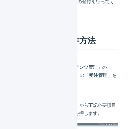
LOGILESSにCSVフォーマットの登録を行ってく
ださい。
リピストでの操作方法
メニューから「
コンテンツ管理
」の
「
CSV出力項目設定
」の「
受注管理
」を
押します。
「
出力可能項目一覧
」から下記必要項目
を選択し、「
追加
」を押します。