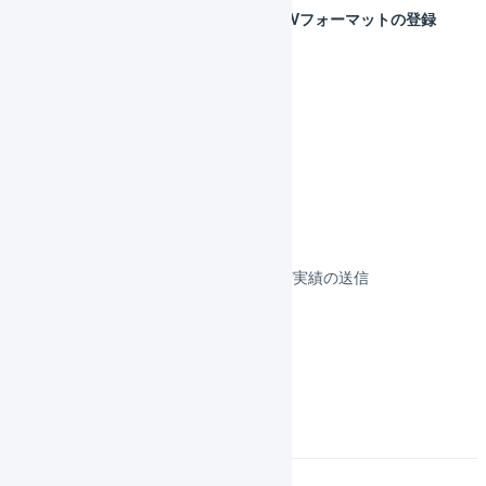
リピスト 受注データCSVフォーマットの登録
リピスト 項目の対応
リピストクロス
フルフィルメント
決済
その他のプラットフォーム
顧客対応
受注伝票の取込／在庫連携／出荷実績の送信
よくある質問