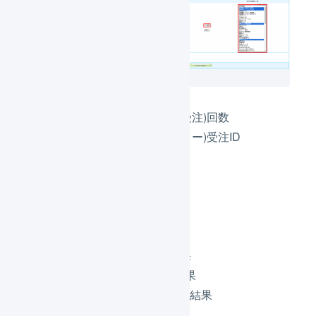
定期購入(自動受注)回数
定期購入(マスター)受注ID
配送サービス
軽減税率フラグ
スコア与信結果
Zeus与信結果
Paidy与信結果
Gmopg与信結果
Paygent与信結果
後払い.com審査結果