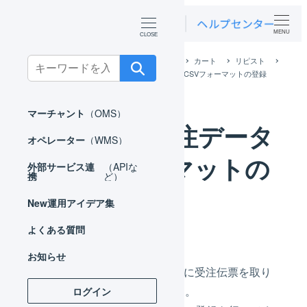
MENU
ホーム
外部サービス連携（APIなど）
カート
リピスト
Search
リピスト CSVで連携
リピスト 受注データCSVフォーマットの登録
for:
マーチャント
（OMS）
リピスト 受注データ
オペレーター
（WMS）
CSVフォーマットの
外部サービス連
（APIな
携
ど）
登録
New
運用アイデア集
よくある質問
お知らせ
初めてリピストからLOGILESSに受注伝票を取り
込む場合、初期設定が必要です。
ログイン