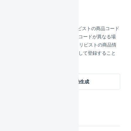
対応状況：発送済み
商品情報
リピストのAPIを使用して、リピストの商品コード
とLOGILESSに登録された商品コードが異なる場
合の紐づけを行います。また、リピストの商品情
報をLOGILESSの商品マスタとして登録すること
ができます。
リピスト 商品対応表の自動生成
設定方法