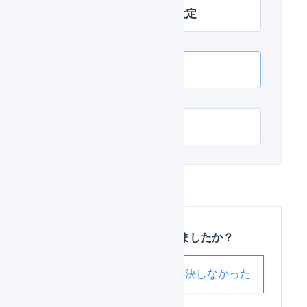
リピスト 店舗の連携設定
リピスト API連携
リピスト 項目の対応
この記事は役に立ちましたか？
解決した
解決しなかった