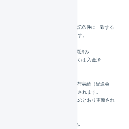
きます。
受注情報
リピストからLOGILESSへ、下記条件に一致する
受注情報が自動で取り込まれます。
出荷ステータス：出荷確認済み
対応状況：新規受付 もしくは 入金済
出荷情報
LOGILESSからリピストへ、出荷実績（配送会
社、送り状番号）が自動で送信されます。
リピスト側のステータスは下記のとおり更新され
ます。
出荷ステータス：出荷済み