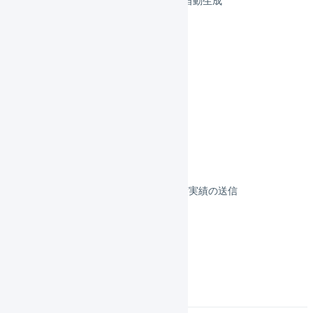
リピスト CSVで連携
リピスト 項目の対応
リピストクロス
フルフィルメント
決済
その他のプラットフォーム
顧客対応
受注伝票の取込／在庫連携／出荷実績の送信
よくある質問