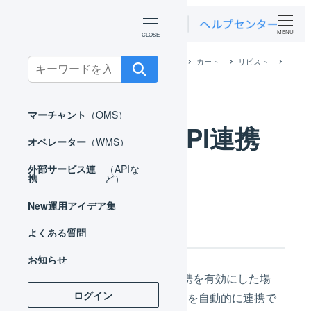
MENU
ホーム
外部サービス連携（APIなど）
カート
リピスト
Search
リピスト API連携
for:
マーチャント
（OMS）
リピスト API連携
オペレーター
（WMS）
外部サービス連
（APIな
携
ど）
New
運用アイデア集
連携の概要
よくある質問
お知らせ
LOGILESSとリピストのAPI連携を有効にした場
ログイン
合、その設定に応じて次の項目を自動的に連携で