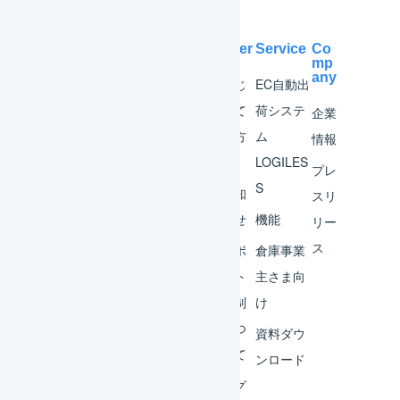
Help Center
Service
Co
mp
any
マー
はじ
EC自動出
チャ
めて
荷システ
企業
ント
の方
ム
情報
へ
LOGILES
オペ
プレ
S
レー
お知
スリ
ター
らせ
機能
リー
ス
外部
サポ
倉庫事業
サー
ート
主さま向
ビス
体制
け
連携
につ
資料ダウ
いて
運用
ンロード
アイ
ログ