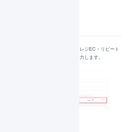
2.
配送方法の置換
「
店舗の配送方法
」には、スマレジEC・リピート
で登録されている配送方法を入力します。