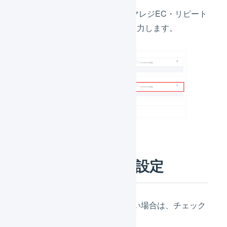
「
店舗の支払方法
」には、 スマレジEC・リピート
で登録されている支払方法を入力します。
5.
受注取込の詳細設定
出荷予定日を取り込まない場合は、チェック
を入れます。