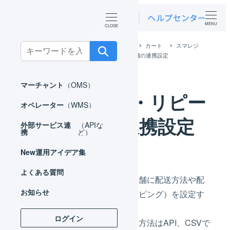
MENU
ホーム
外部サービス連携（APIなど）
カート
スマレジ
Search
EC・リピート
スマレジEC・リピート 店舗の連携設定
for:
マーチャント
（OMS）
スマレジEC・リピー
オペレーター
（WMS）
ト 店舗の連携設定
外部サービス連
（APIな
携
ど）
New
運用アイデア集
よくある質問
店舗の連携設定は、作成した店舗に配送方法や配
お知らせ
送希望時間帯などの置換（マッピング）を設定す
る作業です。
ログイン
設定がされていない場合、配送方法はAPI、CSVで