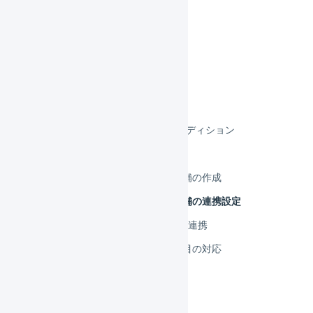
Bカート
BASE
futureshop
makeshop
スマレジEC・B2B
スマレジEC・リピートBBCエディション
スマレジEC・リピート
スマレジEC・リピート 店舗の作成
スマレジEC・リピート 店舗の連携設定
スマレジEC・リピート API連携
スマレジEC・リピート 項目の対応
リピスト
リピストクロス