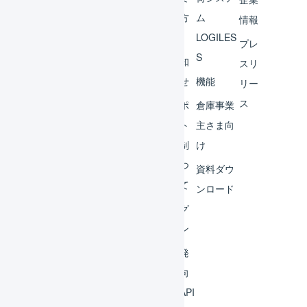
ント
の方
ム
情報
へ
LOGILES
オペ
プレ
S
レー
お知
スリ
ター
らせ
機能
リー
ス
外部
サポ
倉庫事業
サー
ート
主さま向
ビス
体制
け
連携
につ
資料ダウ
いて
運用
ンロード
アイ
ログ
デア
イン
集
開発
よく
者向
ある
けAPI