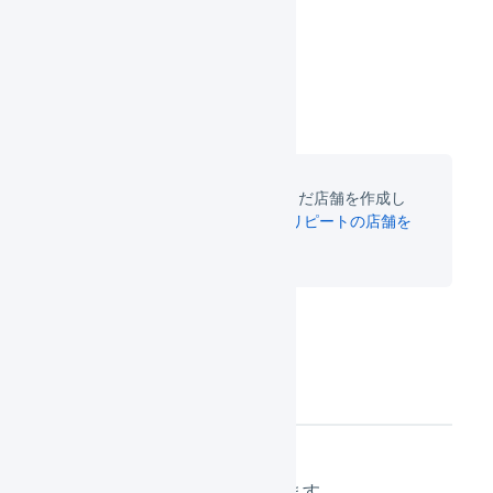
取り込むことができません。
先に店舗の作成が必要です。まだ店舗を作成し
ていない場合は
スマレジEC・リピートの店舗を
作成
してください。
連携の設定
「
組織設定
」を押します。