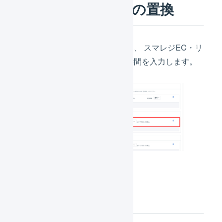
3.
配送希望時間帯の置換
「
店舗の配送希望時間帯
」には、 スマレジEC・リ
ピートで登録されている配送時間を入力します。
4.
支払方法の置換