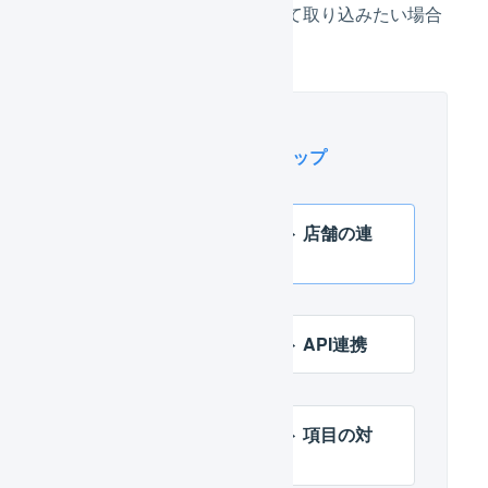
「封入物」を明細行として取り込みたい場合
は、チェックを入れます。
このページに関連するステップ
スマレジEC・リピート 店舗の連
携設定
スマレジEC・リピート API連携
スマレジEC・リピート 項目の対
応