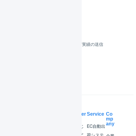
フルフィルメント
決済
その他のプラットフォーム
顧客対応
受注伝票の取込／在庫連携／出荷実績の送信
よくある質問
Help Center
Service
Co
mp
any
マー
はじ
EC自動出
チャ
めて
荷システ
企業