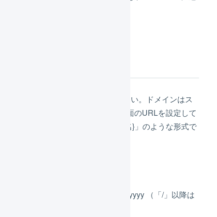
携させます。
1.基本設定
「ドメイン」
を入力してください。ドメインはス
マレジEC・リピートの管理画面のURLを設定して
ください。「https://{ドメイン名}」のような形式で
入力してください。
正しい例: https://xxx.com
誤っている例: https://xxx.com/yyyyy （「/」以降は
削除してください）