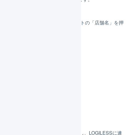
スマレジEC・リピートの「店舗名」を押
します。
「
連携
」を押します。
基本設定
配送方法の置換
配送希望時間帯の置換
支払方法の置換
受注取込の詳細設定
上記5つをそれぞれ正しく設定し、LOGILESSに連