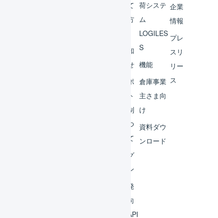
チャ
めて
荷システ
企業
ント
の方
ム
情報
へ
LOGILES
オペ
プレ
S
レー
お知
スリ
ター
らせ
機能
リー
ス
外部
サポ
倉庫事業
サー
ート
主さま向
ビス
体制
け
連携
につ
資料ダウ
いて
運用
ンロード
アイ
ログ
デア
イン
集
開発
よく
者向
ある
けAPI