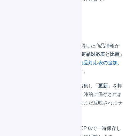
「
取得
」を押します。
EC-CUBE 4系から取得した商品情報が
「
手順(2) 登録済みの商品対応表と比較
」
に表示されるので、
商品対応表の追加、
更新、削除
を行います。
商品対応表の情報を編集し「
更新
」を押
すと、設定した値が一時的に保存されま
す。（商品対応表にはまだ反映されませ
ん）
「
反映
」を押し、STEP 6.で一時保存し