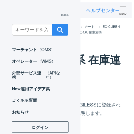
MENU
ホーム
外部サービス連携（APIなど）
カート
EC-CUBE 4
Search
系
EC-CUBE 4系 APIで連携
EC-CUBE 4系 在庫連携
for:
マーチャント
（OMS）
EC-CUBE 4系 在庫連
オペレーター
（WMS）
携
外部サービス連
（APIな
携
ど）
New
運用アイデア集
よくある質問
EC-CUBE 4系の商品情報とLOGILESSに登録され
お知らせ
た商品コードの紐づけ方法を説明します。
ログイン