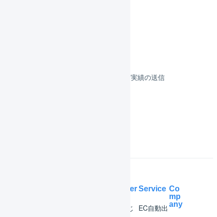
フルフィルメント
決済
その他のプラットフォーム
顧客対応
受注伝票の取込／在庫連携／出荷実績の送信
よくある質問
Help Center
Service
Co
mp
any
マー
はじ
EC自動出