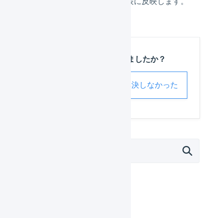
たデータを商品対応表に反映します。
この記事は役に立ちましたか？
解決した
解決しなかった
外部サービス連携（APIなど）
モール