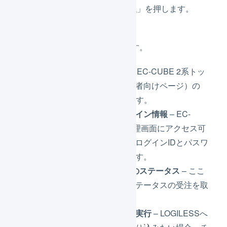
タブの「
API連携設定
」を押します。
連携の設定を行います。
サイトのURL
– EC-CUBE 2系トッ
プページ（購入者向けページ）の
URLを入力します。
管理画面のログイン情報
– EC-
CUBE 2系の管理画面にアクセス可
能なユーザーのログインIDとパスワ
ードを入力します。
EC-CUBE 2系のステータス
– ここ
で指定されたステータスの受注を取
り込みます。
受注取込を自動実行
– LOGILESSへ