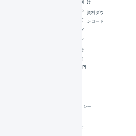
ビス
体制
け
連携
につ
資料ダウ
いて
運用
ンロード
アイ
ログ
デア
イン
集
開発
よく
者向
ある
けAPI
質問
利用規約
プライバシーポリシー
クッキーポリシー
©
LOGILESS Inc.