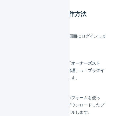
EC-CUBE 2系での操作方法
EC-CUBE 2系の管理画面にログインしま
す。
左側のメニューから「
オーナーズスト
ア
」→「
プラグイン管理
」→「
プラグイ
ン管理
」の順に押します。
「
プラグイン登録
」のフォームを使っ
て、下のリンクからダウンロードしたプ
ラグインをインストールします。