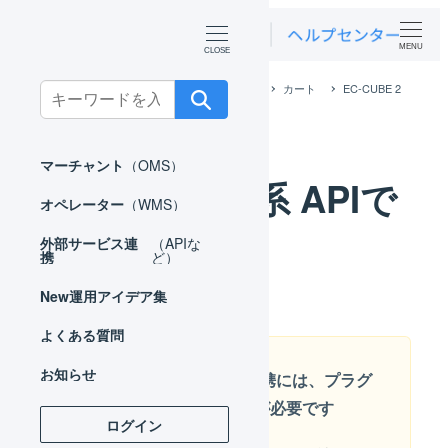
MENU
ホーム
外部サービス連携（APIなど）
カート
EC-CUBE 2
Search
系
EC-CUBE 2系 APIで連携
for:
マーチャント
（OMS）
EC-CUBE 2系 APIで
オペレーター
（WMS）
連携
外部サービス連
（APIな
携
ど）
New
運用アイデア集
よくある質問
お知らせ
EC-CUBEでのAPI連携には、プラグ
インのインストールが必要です
ログイン