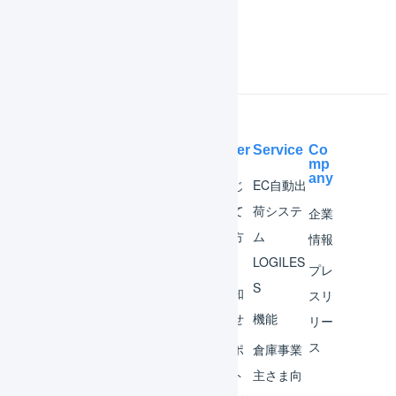
よくある質問
Help Center
Service
Co
mp
any
マー
はじ
EC自動出
チャ
めて
荷システ
企業
ント
の方
ム
情報
へ
LOGILES
オペ
プレ
S
レー
お知
スリ
ター
らせ
機能
リー
ス
外部
サポ
倉庫事業
サー
ート
主さま向