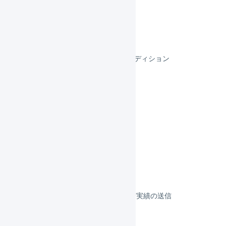
futureshop
makeshop
スマレジEC・B2B
スマレジEC・リピートBBCエディション
スマレジEC・リピート
リピスト
リピストクロス
フルフィルメント
決済
その他のプラットフォーム
顧客対応
受注伝票の取込／在庫連携／出荷実績の送信