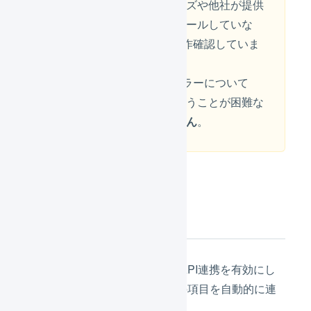
プラグインは、カスタマイズや他社が提供
するプラグインをインストールしていな
い、EC-CUBE 2.13.5で動作確認していま
す。
EC-CUBE側で発生するエラーについて
は、弊社で原因の特定を行うことが困難な
ため、
サポートはできません
。
連携の概要
LOGILESSとEC-CUBE 2系のAPI連携を有効にし
た場合、その設定に応じて次の項目を自動的に連
携できます。