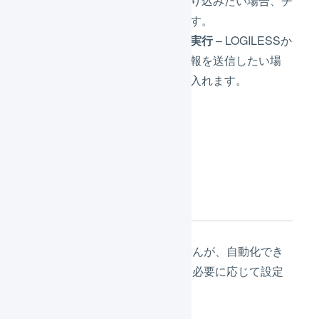
自動で受注を取り込みたい場合、チ
ェックを入れます。
出荷通知を自動実行
– LOGILESSか
ら自動で出荷情報を送信したい場
合、チェックを入れます。
「
登録
」を押します。
次の設定
設定が必須のものではありませんが、自動化でき
る便利な設定が複数あります。必要に応じて設定
してください。