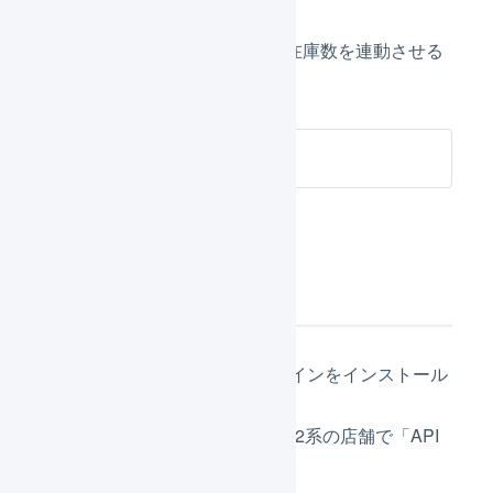
LOGILESSとEC-CUBE 2系の在庫数を連動させる
ことができます。
EC-CUBE 2系 在庫連携
初期設定
EC-CUBE 2系にプラグインをインストール
する
LOGILESSのEC-CUBE 2系の店舗で「API
設定」をする