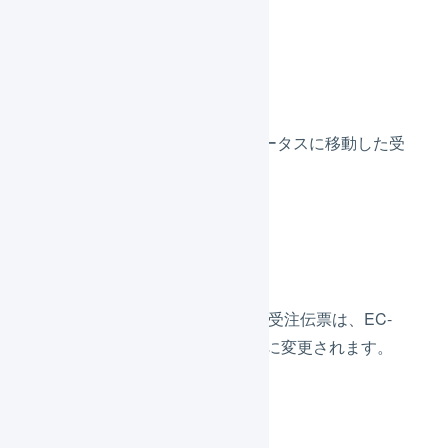
受注情報
EC-CUBE 2系から指定のステータスに移動した受
注情報が取り込まれます。
出荷情報
LOGILESSで出荷済みになった受注伝票は、EC-
CUBE 2系で指定のステータスに変更されます。
在庫数の連動