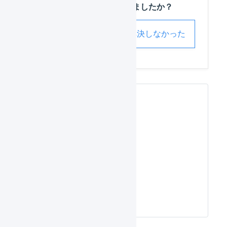
この記事は役に立ちましたか？
解決した
解決しなかった
関連するページ
EC-
CUBE 2
系 在庫連
携