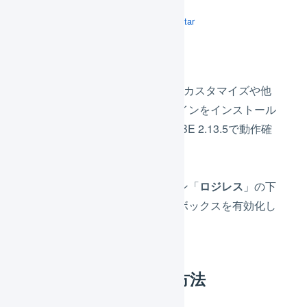
ec-cube2-lugin-logiless-0-1.tar
ダウンロードする
※このプラグインは、カスタマイズや他
社が提供するプラグインをインストール
していない、EC-CUBE 2.13.5で動作確
認しています。
登録されたプラグイン「
ロジレス
」の下
の「
有効
」チェックボックスを有効化し
ます。
LOGILESSでの操作方法