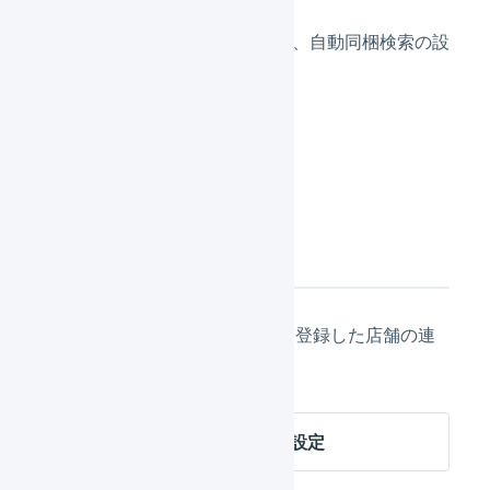
拡張機能
住所検証機能や、自動同梱検索の設
定ができます。
「
登録
」を押します。
次の設定
店舗の作成が完了したら、次は登録した店舗の連
携の設定に進んでください。
EC-CUBE 2系 店舗の連携設定