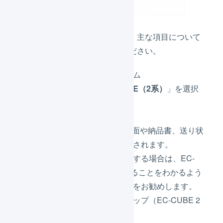
店各値を設定します。主な項目について
は下記説明を参照ください。
プラットフォーム
必ず「
EC-CUBE（2系）
」を選択
してください。
店舗名
LOIGLESSの画面や納品書、送り状
の店舗名に使用されます。
他の店舗を追加する場合は、EC-
CUBE 2系であることをわかるよう
に設定することをお勧めします。
（例：〇〇ショップ（EC-CUBE 2
系））