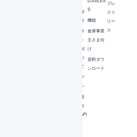
へ
LOGILES
オペ
プレ
S
レー
お知
スリ
ター
らせ
機能
リー
ス
外部
サポ
倉庫事業
サー
ート
主さま向
ビス
体制
け
連携
につ
資料ダウ
いて
運用
ンロード
アイ
ログ
デア
イン
集
開発
よく
者向
ある
けAPI
質問