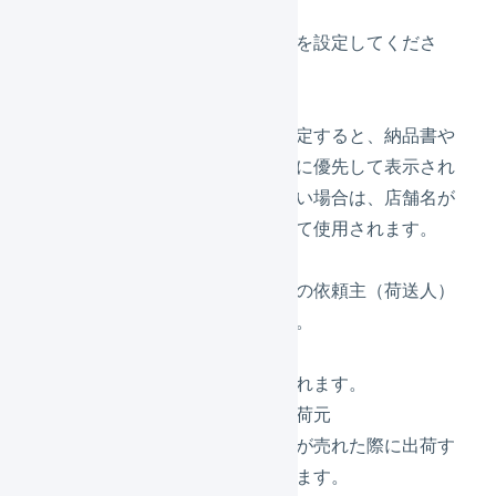
店舗名かな
店舗名の読み方を設定してくださ
い。
店舗表示名
店舗表示名を設定すると、納品書や
送り状の店舗名に優先して表示され
ます。入力しない場合は、店舗名が
店舗表示名として使用されます。
所在地
配送会社送り状の依頼主（荷送人）
に使用されます。
問い合わせ先
納品書に記載されます。
デフォルトの出荷元
この店舗で商品が売れた際に出荷す
る倉庫を選択します。