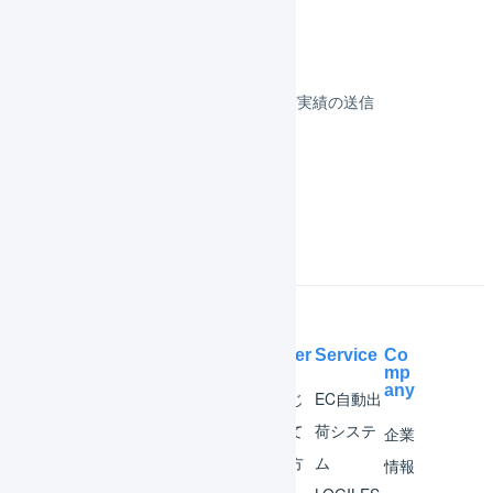
その他のプラットフォーム
顧客対応
受注伝票の取込／在庫連携／出荷実績の送信
よくある質問
Help Center
Service
Co
mp
any
マー
はじ
EC自動出
チャ
めて
荷システ
企業
ント
の方
ム
情報