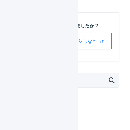
この記事は役に立ちましたか？
解決した
解決しなかった
外部サービス連携（APIなど）
モール
カート