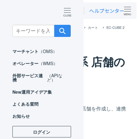
MENU
ホーム
外部サービス連携（APIなど）
カート
EC-CUBE 2
Search
系
EC-CUBE 2系 店舗の作成
for:
マーチャント
（OMS）
EC-CUBE 2系 店舗の
オペレーター
（WMS）
作成
外部サービス連
（APIな
携
ど）
New
運用アイデア集
よくある質問
LOGILESS上にEC-CUBE用の店舗を作成し、連携
お知らせ
のための事前設定を行います。
ログイン