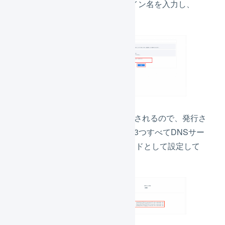
レス
」欄に対象ドメイン名を入力し、
「
登録
」を押します。
DKIMトークンが発行されるので、発行さ
れたDKIMトークンを3つすべてDNSサー
バーにCNAMEレコードとして設定して
ください。