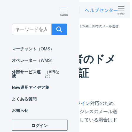
MENU
ホーム
マーチャント
基本設定
LOGILESSでのメール送信
Search
メール送信者のドメイン認証
for:
マーチャント
（OMS）
メール送信者のドメ
オペレーター
（WMS）
イン認証
外部サービス連
（APIな
携
ど）
New
運用アイデア集
よくある質問
Googleのメール送信者ガイドライン
対応のため、
お知らせ
「
メール送信サーバー
」で「ロジレスのメール送
信サーバーを使用する」を選択している場合はド
ログイン
メイン認証が必要となります。