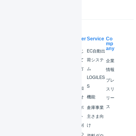
Help Center
Service
Co
mp
any
マー
はじ
EC自動出
チャ
めて
荷システ
企業
ント
の方
ム
情報
へ
LOGILES
オペ
プレ
S
レー
お知
スリ
ター
らせ
機能
リー
ス
外部
サポ
倉庫事業
サー
ート
主さま向
ビス
体制
け
連携
につ
資料ダウ