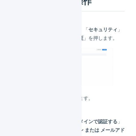
LOGILESSでの操作
「
組織設定
」を押し、「
セキュリティ
」
の「
メール送信者認証
」を押します。
「
新規登録
」を押します。
「
認証方式
」は「
ドメインで認証する
」
を選択し、「
ドメイン または メールアド