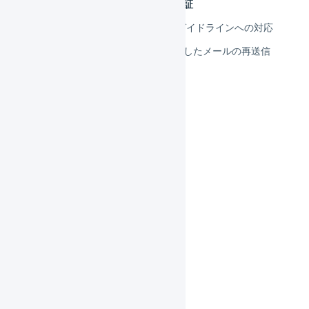
メール送信者のドメイン認証
Googleのメール送信者のガイドラインへの対応
「処理中」または「失敗」したメールの再送信
自動処理
受注処理
在庫管理
マスタ
履歴
共通操作
機能一覧
インボイス制度対応
よくある質問