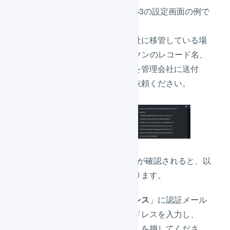
以下はAWSのRoute 53の設定画面の例で
す。
ドメインの管理を他社に移管している場
合、3つのDKIMトークンのレコード名、
値、レコードタイプを管理会社に送付
し、設定するようご依頼ください。
DKIMトークンの設定が確認されると、以
下のような表示になります。
「
送信先メールアドレス
」に認証メール
を送付するメールアドレスを入力し、
「
認証メールを送信
」を押してくださ