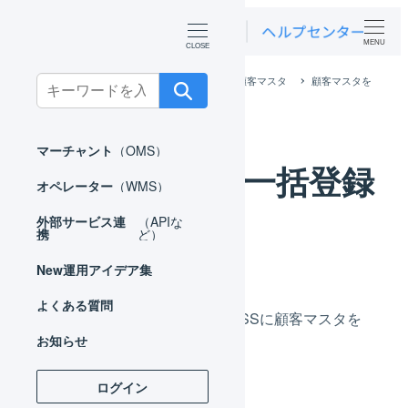
MENU
ホーム
マーチャント
マスタ
顧客マスタ
顧客マスタを
Search
一括登録する
for:
マーチャント
（OMS）
顧客マスタを一括登録
オペレーター
（WMS）
する
外部サービス連
（APIな
携
ど）
New
運用アイデア集
よくある質問
CSVファイルにより、LOGILESSに顧客マスタを
お知らせ
一括登録することができます。
ログイン