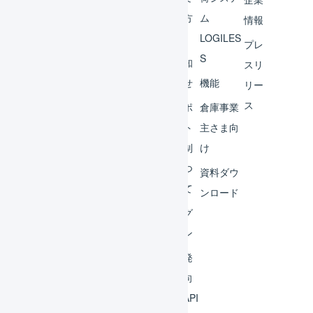
ント
の方
ム
情報
へ
LOGILES
オペ
プレ
S
レー
お知
スリ
ター
らせ
機能
リー
ス
外部
サポ
倉庫事業
サー
ート
主さま向
ビス
体制
け
連携
につ
資料ダウ
いて
運用
ンロード
アイ
ログ
デア
イン
集
開発
よく
者向
ある
けAPI