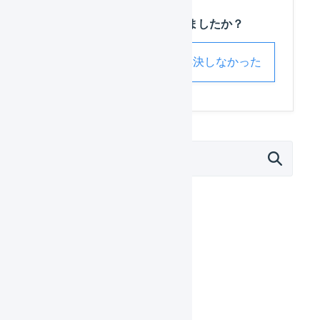
この記事は役に立ちましたか？
解決した
解決しなかった
マーチャント
日々の運用
設定ガイド
基本設定
自動処理