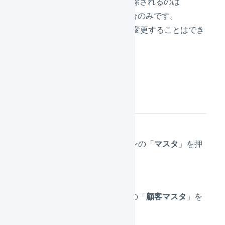
を削除しません
。値が削除されるのは
「
」を入力した場合のみです。
NULL
顧客コードはCSVで一括変更することはでき
ません。
操作方法
メインナビゲーションの「
マスタ
」を押
します。
サブナビゲーションの「
顧客マスタ
」を
押します。