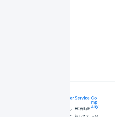
商品エイリアス
履歴
共通操作
機能一覧
インボイス制度対応
よくある質問
Help Center
Service
Co
mp
any
マー
はじ
EC自動出
チャ
めて
荷システ
企業