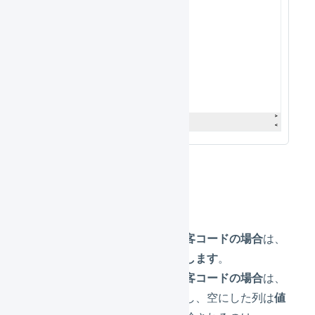
CSVによる更新
まだ登録されていない顧客コードの場合
は、
新規に顧客マスタを登録します
。
すでに登録されている顧客コードの場合
は、
値を上書きします
。ただし、空にした列は
値