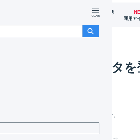
マーチャント
オペレーター
外部サービス連携
N
（OMS）
（WMS）
（APIなど）
運用ア
録する
顧客マスタを
メインナビゲーションの「
マスタ
」を押します。
サブナビゲーションの「
顧客マスタ
」を押します。