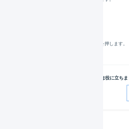
「
新規登録
」を押します。
表示されたフォームに値を入力し、「
登録
」を押します。
この記事は役に立ちま
解決した