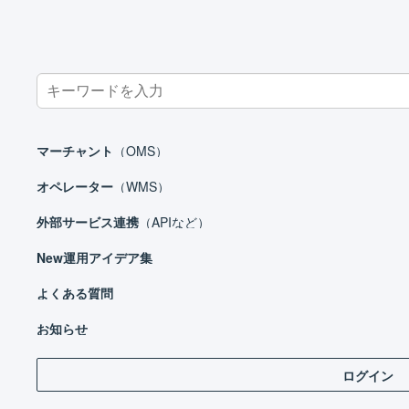
Search
for:
ホーム
マーチャント
マスタ
顧客マスタ
顧客マスタを登
マーチャント
（OMS）
オペレーター
（WMS）
外部サービス連携
（APIなど）
マーチャント
New
運用アイデア集
日々の運用
設定ガイド
よくある質問
基本設定
お知らせ
自動処理
ログイン
受注処理