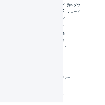
連携
につ
資料ダウ
いて
運用
ンロード
アイ
ログ
デア
イン
集
開発
よく
者向
ある
けAPI
質問
利用規約
プライバシーポリシー
クッキーポリシー
©
LOGILESS Inc.