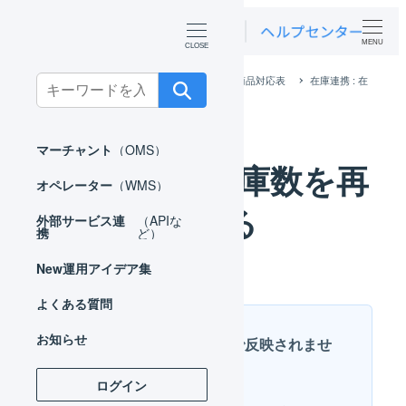
MENU
ホーム
マーチャント
マスタ
商品対応表
在庫連携 : 在
Search
庫数を再送する
for:
マーチャント
（OMS）
在庫連携 : 在庫数を再
オペレーター
（WMS）
送する
外部サービス連
（APIな
携
ど）
New
運用アイデア集
よくある質問
お知らせ
在庫数の再送は即時で反映されませ
ん
ログイン