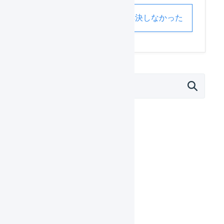
解決した
解決しなかった
マーチャント
日々の運用
設定ガイド
基本設定
自動処理
受注処理
在庫管理