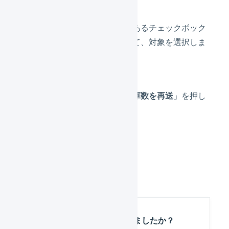
各レコードの左側にあるチェックボック
スにチェックを入れて、対象を選択しま
す。
表の上部にある「
在庫数を再送
」を押し
ます。
「
確定
」を押します。
この記事は役に立ちましたか？