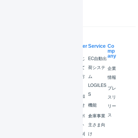
Help Center
Service
Co
mp
any
マー
はじ
EC自動出
チャ
めて
荷システ
企業
ント
の方
ム
情報
へ
LOGILES
オペ
プレ
S
レー
お知
スリ
ター
らせ
機能
リー
ス
外部
サポ
倉庫事業
サー
ート
主さま向
ビス
体制
け