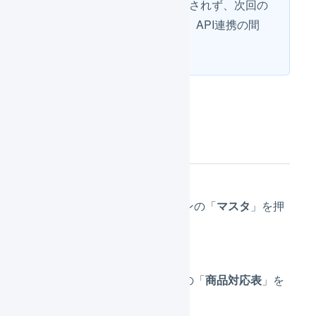
在庫数の再送は即時で反映されず、次回の
API連携時に反映されます。API連携の間
隔は10〜20分です。
操作方法
メインナビゲーションの「
マスタ
」を押
します。
サブナビゲーションの「
商品対応表
」を
押します。