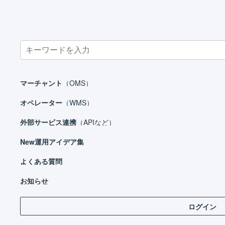
Search
for:
ホーム
マーチャント
マスタ
商品対応表
商品対応表を登
マーチャント
（OMS）
オペレーター
（WMS）
外部サービス連携
（APIなど）
マーチャント
New
運用アイデア集
日々の運用
設定ガイド
よくある質問
この
基本設定
お知らせ
自動処理
ログイン
受注処理