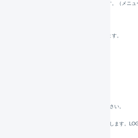
メインナビゲーションの「
マスタ
」を押します。（メニュ
してメニューを開いてください）
サブナビゲーションの「
商品対応表
」を押します。
「
新規登録
」を押します。
各値を設定します。
店舗
（必須）
商品コードを取込む店舗を選択してください。
店舗の商品コード
（必須）
店舗で独自に使用する商品コードを入力します。LOG
力してください。