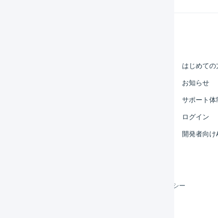
Help Center
マーチャント
はじめての
オペレーター
お知らせ
外部サービス連携
サポート体
運用アイデア集
ログイン
よくある質問
開発者向けA
利用規約
プライバシーポリシー
クッキーポリシー
©
LOGILESS Inc.