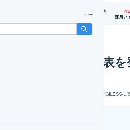
マーチャント
オペレーター
外部サービス連携
N
（OMS）
（WMS）
（APIなど）
運用ア
録する
商品対応表を
記事では、各店舗の受注に含まれる商品コードとLOGILESS
ヒント