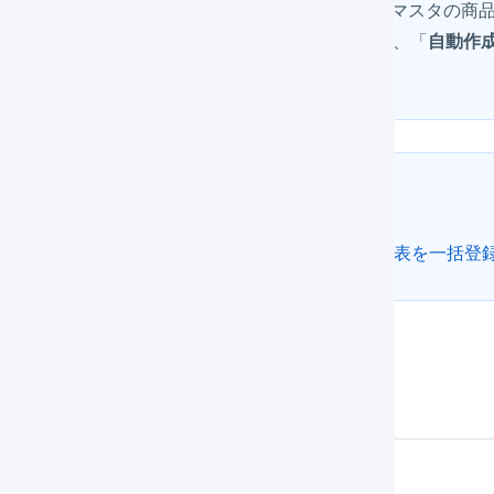
この手順は、店舗の商品コードとLOGILESSの商品マスタの
携を行う場合は、手動で「
在庫連携を有効
」にせず、「
自動作
ットフォームの記事
をご参照ください。
ヒント
CSVによる一括登録も可能です。詳細は「
商品対応表を一括登
作方法