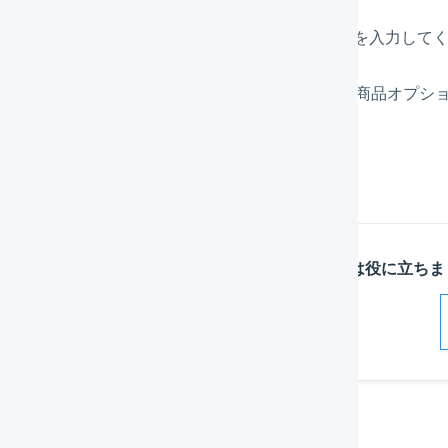
LOGILESSの商品コード
（必須）
LOGILESSで管理されている商品コードを入力して
明細行備考欄
明細行に表示させるカラーやサイズ等の商品オプシ
「
登録
」を押します。
この記事は役に立ちま
解決した