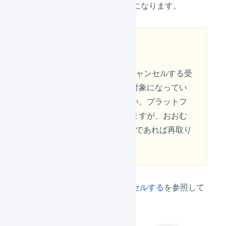
成することができるようになります。
注意
APIによる再取込の場合、キャンセルする受
注が、引き続き取り込みの対象になってい
るかどうか確認してください。プラットフ
ォームにより条件は異なりますが、おおむ
ね1週間以内の未出荷の受注であれば再取り
込みされます。
操作方法は、
受注伝票をキャンセルする
を参照して
ください。