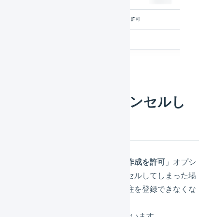
すでに受注をキャンセルし
てしまった場合
「
同じ受注コードで新規受注の作成を許可
」オプシ
ョンを選択せずに受注をキャンセルしてしまった場
合、同じ受注コードで新たに受注を登録できなくな
ります。
この場合、1件ずつ次の処理を行います。