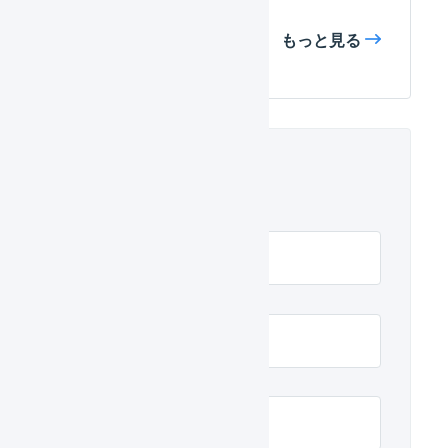
もっと見る
関連するヘルプ
受注伝票を登録する
受注伝票を登録する
受注伝票