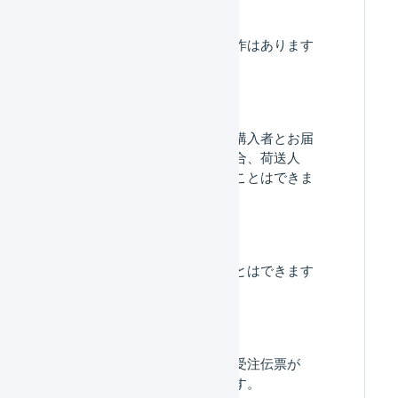
長期休暇前に必要な操作はあります
か？
ギフトのご注文など、購入者とお届
け先が異なる注文の場合、荷送人
（依頼人）を変更することはできま
すか？
表示件数を変更することはできます
か？
在庫があるはずなのに受注伝票が
「引当待ち」になります。