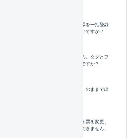
最小限の項目で受注伝票を一括登録
するにはどうしたらいいですか？
受注伝票と顧客マスタの、タグとフ
リー項目の違いはなんですか？
受注伝票が「入金待ち」のままで出
荷できません。
「出荷作業中」の出荷伝票を変更、
キャンセルすることができません。