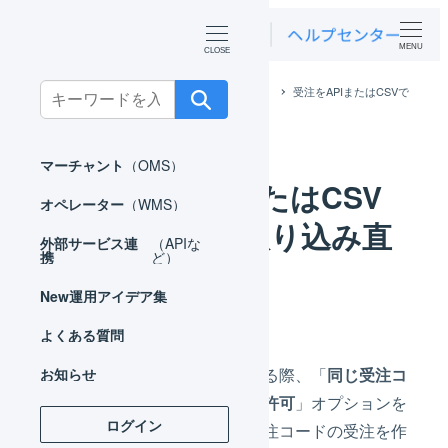
MENU
Search
ホーム
よくある質問
マーチャント
受注をAPIまたはCSVで
もう一度取り込み直したい。
for:
マーチャント
（OMS）
受注をAPIまたはCSV
オペレーター
（WMS）
でもう一度取り込み直
外部サービス連
（APIな
携
ど）
したい。
New
運用アイデア集
よくある質問
受注伝票をキャンセルする際、「
同じ受注コ
お知らせ
ードで新規受注の作成を許可
」オプションを
ログイン
選択することで、同じ受注コードの受注を作