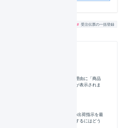
受注の自動取込
受注伝票
受注伝票の一括登録
よくある質問
受注伝票の確認待ちの理由に「商品
マスタがありません」が表示されま
す。
販売単価が0円の商品の出荷指示を最
小限の項目で一括登録するにはどう
したらいいですか？