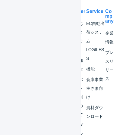
Help Center
Service
Co
mp
any
マー
はじ
EC自動出
チャ
めて
荷システ
企業
ント
の方
ム
情報
へ
LOGILES
オペ
プレ
S
レー
お知
スリ
ター
らせ
機能
リー
ス
外部
サポ
倉庫事業
サー
ート
主さま向
ビス
体制
け
連携
につ
資料ダウ
いて
運用
ンロード
アイ
ログ
デア
イン