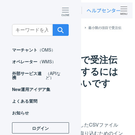
MENU
Search
ホーム
よくある質問
マーチャント
最小限の項目で受注伝
票を一括登録するにはどうしたらいいですか？
for:
マーチャント
（OMS）
最小限の項目で受注伝
オペレーター
（WMS）
票を一括登録するには
外部サービス連
（APIな
携
ど）
どうしたらいいです
New
運用アイデア集
か？
よくある質問
お知らせ
最小限の項目のみを記載したCSVファイル
ログイン
と、そのCSVファイルを取り込むためのイン