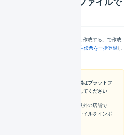
3.受注伝票をCSVファイルで
一括登録する
「2.一括登録用のCSVファイルを作成する」で作成
したCSVファイルを使用して
受注伝票を一括登録
し
ます。
受注伝票を登録する店舗はプラットフ
ォーム「汎用」を選択してください
プラットフォーム「汎用」以外の店舗で
は、手動で作成したCSVファイルをインポ
ートできません。