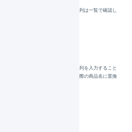
配送方法（必須）
利用可能な配送方法
の文字列は一覧で確認し
ます。
お届け希望日
お届け希望時間帯
送り状 特記事項
商品コード（必須）
商品名（必須）
「__article_name__」文字列を入力すること
で、商品マスタ割当時に実際の商品名に置換
できます。
販売単価（必須）
数量（必須）
CSVファイルの構造