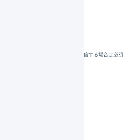
購入者 都道府県
購入者 住所1
購入者 住所2
購入者 住所3
購入者 電話番号
購入者 メールアドレス
LOGILESSからメールを送信する場合は必須
お届け先名1（必須）
お届け先名2
お届け先 郵便番号
お届け先 都道府県
お届け先 住所1（必須）
お届け先 住所2
お届け先 住所3
お届け先 電話番号
支払方法（必須）