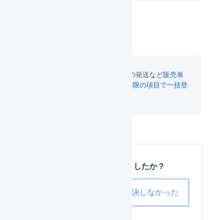
サンプル品の提供やプレゼントの発送など
販売単
価が0円の商品の出荷指示を最小限の項目で一括登
録する
ことも可能です。
この記事は役に立ちましたか？
解決した
解決しなかった