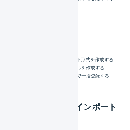
ポート形式を作成します。
作業の流れ
最小限の項目のインポート形式を作成する
一括登録用のCSVファイルを作成する
受注伝票をCSVファイルで一括登録する
1.最小限の項目のインポート
形式を作成する