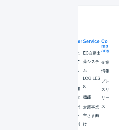
Help Center
Service
Co
mp
any
マー
はじ
EC自動出
チャ
めて
荷システ
企業
ント
の方
ム
情報
へ
LOGILES
オペ
プレ
S
レー
お知
スリ
ター
らせ
機能
リー
ス
外部
サポ
倉庫事業
サー
ート
主さま向
ビス
体制
け