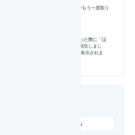
受注をAPIまたはCSVでもう一度取り
込み直したい。
CSVで一括登録を行なった際に「ほ
かの明細行でエラーが発生しまし
た。 」というエラーが表示されま
す。
関連するヘルプ
受注伝票を一括登録する