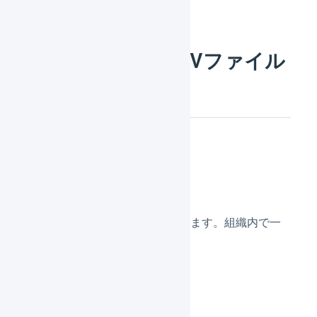
2.一括登録用のCSVファイル
を作成する
サンプルファイル
ダウンロード
受注コード（必須）
任意の受注コードを入力します。組織内で一
意である必要があります。
購入者名1（必須）
購入者名2
購入者 郵便番号