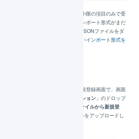
受注伝票のインポート形式に最小限の項目のみで受
注伝票を一括登録するためのインポート形式がまだ
登録されていない場合は、下記JSONファイルをダ
ウンロードして受注伝票の
新しいインポート形式を
作成
します。
JSONファイル
ダウンロード
受注伝票のインポート形式の新規登録画面で、画面
右上の「
その他の新規登録オプション
」のドロップ
ダウンメニューから「
JSONファイルから新規登
録
」を選び、上記JSONファイルをアップロードし
ます。