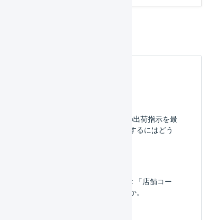
受注伝票の一括登録
よくある質問
販売単価が0円の商品の出荷指示を最
小限の項目で一括登録するにはどう
したらいいですか？
汎用プラットフォーム : 「店舗コー
ド」は何に使用しますか。