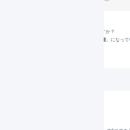
」がLOGILESSに設定されている内容と一致しますか？
I 2.0
」「
商品API
」「
商品API 2.0
」が「
利用可能
」になって
API」と「商品API」は不要です。
PIで連携のRMSでの操作方法
で確認できます。