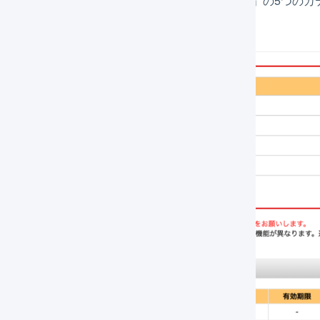
API
」「
在庫API 2.0
」「
商品API
」「
商品API 2.0
」の5つのカ
品API」は不要です。