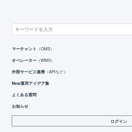
Search
for:
ホーム
よくある質問
FAQ_楽天市場_商品対応表_エラー
楽天市場
マーチャント
（OMS）
楽天市場 : 商品対応表
オペレーター
（WMS）
外部サービス連携
（APIなど）
New
運用アイデア集
商品対応表の自動生成
を行うために「
取得
」ボタ
よくある質問
が考えられます。
お知らせ
「serviceSecret」、または「licenseKey」に誤り
ログイン
利用設定に不足がある