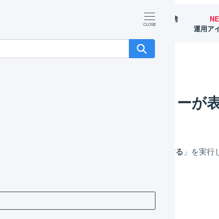
マーチャント
オペレーター
外部サービス連携
N
（OMS）
（WMS）
（APIなど）
運用ア
 : 商品対応表の自動作成を実行すると、エラーが表示されます。
の自動作成を実行すると、エラーが
ンを押下、または「
商品管理番号を指定して追加する
」を実行
がある