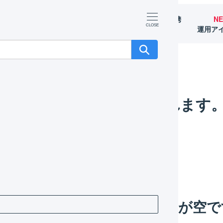
マーチャント
オペレーター
外部サービス連携
N
（OMS）
（WMS）
（APIなど）
運用ア
 : 商品対応表に在庫連携のエラーが表示されます。
に在庫連携のエラーが表示されます
品対応表の設定を確認してください。
ます。（「マップされたID」が空で