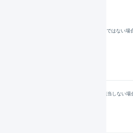
れていない場合
＞
2」に値が入力されています。「項目選択肢別在庫」ではない場
の自動作成
」を実施してください。
理番号は存在しません
する「商品管理番号」が、RMS上のどの商品にも該当しない