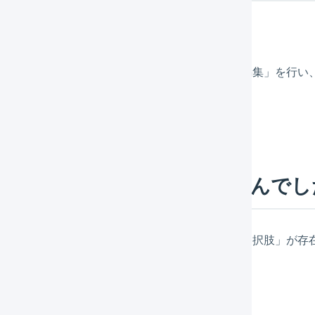
自動作成
」が実施できない場合は「商品対応表の編集」を行い、
自動作成
」が必須です。
在庫が存在しないため更新できませんでし
舗）選択肢2」に該当する「横軸選択肢」「縦軸選択肢」が存
。