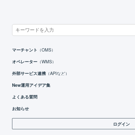
Search
for:
ホーム
よくある質問
FAQ_楽天市場_商品対応表_エラー
楽天市場
マーチャント
（OMS）
楽天市場 : 商品対応表
オペレーター
（WMS）
外部サービス連携
（APIなど）
New
運用アイデア集
エラー内容に応じて、楽天市場の設定、または商
よくある質問
お知らせ
商品対応表の情報に問題があり
ログイン