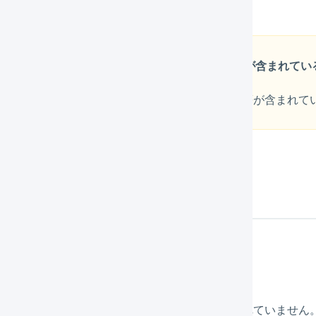
応表の自動作成
」を実施してください。
列の前後に半角スペースやタブなどの不可視文字列が含まれてい
合、一度RMSで選択肢文字列の前後にスペース等が含まれて
ーのため更新できませんでした
れている場合
＞
、「（店舗）選択肢2」に「縦軸選択肢」が登録されていません