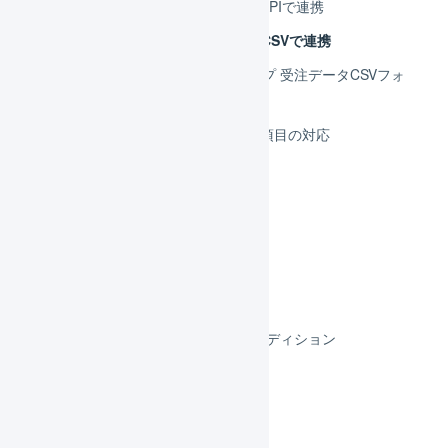
STORES ネットショップ APIで連携
STORES ネットショップ CSVで連携
STORES ネットショップ 受注データCSVフォ
ーマットの登録
STORES ネットショップ 項目の対応
Bカート
BASE
futureshop
makeshop
スマレジEC・B2B
スマレジEC・リピートBBCエディション
スマレジEC・リピート
リピスト
リピストクロス