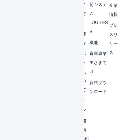
チャ
めて
荷システ
企業
ント
の方
ム
情報
へ
LOGILES
オペ
プレ
S
レー
お知
スリ
ター
らせ
機能
リー
ス
外部
サポ
倉庫事業
サー
ート
主さま向
ビス
体制
け
連携
につ
資料ダウ
いて
運用
ンロード
アイ
ログ
デア
イン
集
開発
よく
者向
ある
けAPI