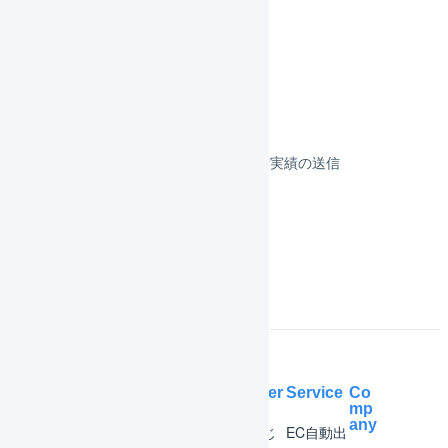
フルフィルメント
決済
その他のプラットフォーム
顧客対応
受注伝票の取込／在庫連携／出荷実績の送信
よくある質問
Help Center
Service
Co
mp
any
マー
はじ
EC自動出