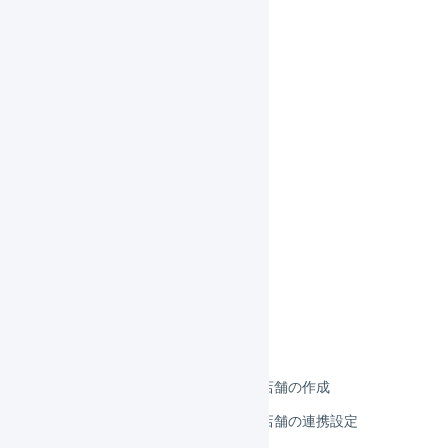
EC-CUBE 2系
EC-CUBE 3系
EC-CUBE 4系
ecforce
ebisumart
カラーミー
クラフトカート
サブスクストア
Shopify
ショップサーブ
STORES ネットショップ
STORES ネットショップ 店舗の作成
STORES ネットショップ 店舗の連携設定