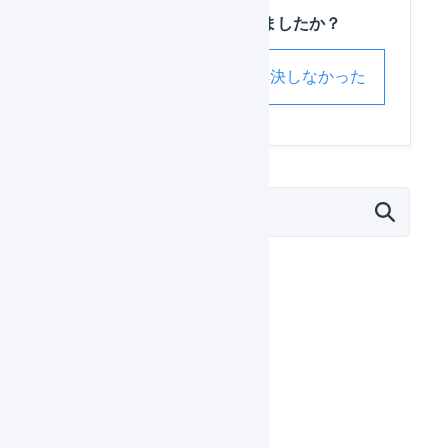
この記事は役に立ちましたか？
解決した
解決しなかった
外部サービス連携（APIなど）
モール
カート
EC-CUBE 2系
EC-CUBE 3系