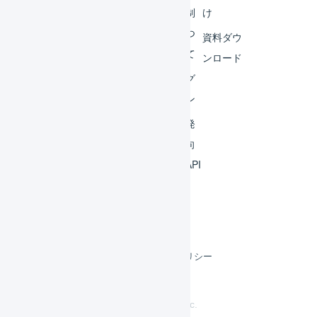
ビス
体制
け
連携
につ
資料ダウ
いて
運用
ンロード
アイ
ログ
デア
イン
集
開発
よく
者向
ある
けAPI
質問
利用規約
プライバシーポリシー
クッキーポリシー
©
LOGILESS Inc.