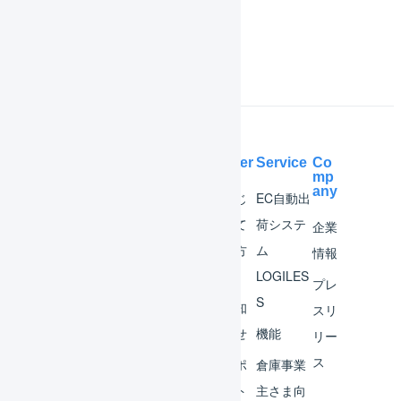
よくある質問
Help Center
Service
Co
mp
any
マー
はじ
EC自動出
チャ
めて
荷システ
企業
ント
の方
ム
情報
へ
LOGILES
オペ
プレ
S
レー
お知
スリ
ター
らせ
機能
リー
ス
外部
サポ
倉庫事業
サー
ート
主さま向