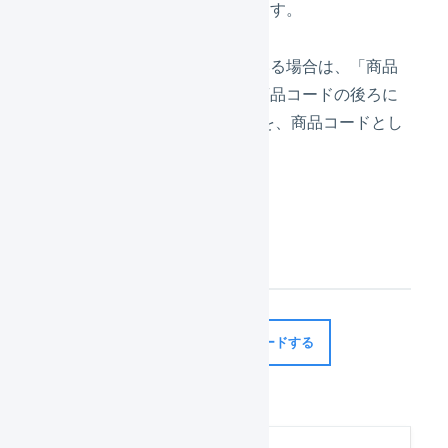
時にこのフィールドを使用します。
バリエーションが設定されている場合は、「商品
バリエーション文字列」を、商品コードの後ろに
ハイフン（-）で結合したものを、商品コードとし
て使用します。
受注情報
ebisumart-api-properties
ダウンロードする