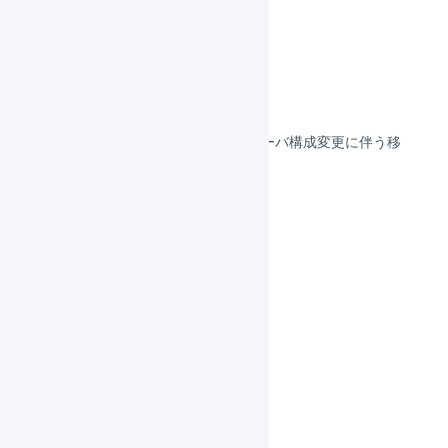
EC-CUBE 4系
ecforce
ebisumart
ebisumart 項目の対応
ebisumart : （2022年）サーバ構成変更に伴う移
行作業
カラーミー
クラフトカート
サブスクストア
Shopify
ショップサーブ
STORES ネットショップ
Bカート
BASE