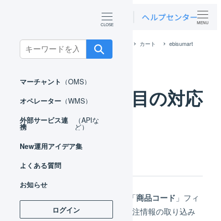
MENU
ホーム
外部サービス連携（APIなど）
カート
ebisumart
Search
ebisumart 項目の対応
for:
マーチャント
（OMS）
ebisumart 項目の対応
オペレーター
（WMS）
外部サービス連
（APIな
携
ど）
New
運用アイデア集
商品コード
よくある質問
お知らせ
ebisumartでは、商品マスタに「
商品コード
」フィ
ログイン
ールドがあり、LOGILESSは受注情報の取り込み