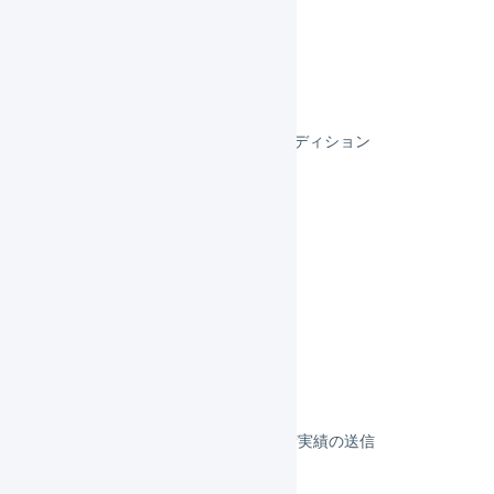
futureshop
makeshop
スマレジEC・B2B
スマレジEC・リピートBBCエディション
スマレジEC・リピート
リピスト
リピストクロス
フルフィルメント
決済
その他のプラットフォーム
顧客対応
受注伝票の取込／在庫連携／出荷実績の送信