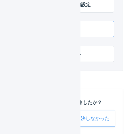
カラーミー 店舗の連携設定
カラーミー APIで連携
カラーミー 項目の対応
この記事は役に立ちましたか？
解決した
解決しなかった