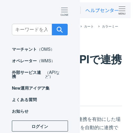
MENU
ホーム
外部サービス連携（APIなど）
カート
カラーミー
Search
カラーミー APIで連携
for:
マーチャント
（OMS）
カラーミー APIで連携
オペレーター
（WMS）
外部サービス連
（APIな
携
ど）
New
運用アイデア集
連携の概要
よくある質問
お知らせ
LOGILESSとカラーミーのAPI連携を有効にした場
ログイン
合、その設定に応じて次の項目を自動的に連携で