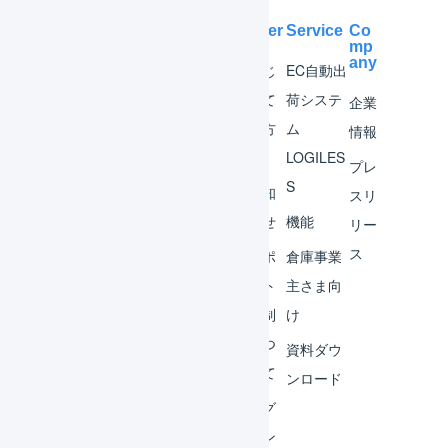
Help Center
Service
Co
mp
any
マー
はじ
EC自動出
チャ
めて
荷システ
企業
ント
の方
ム
情報
へ
LOGILES
オペ
プレ
S
レー
お知
スリ
ター
らせ
機能
リー
ス
外部
サポ
倉庫事業
サー
ート
主さま向
ビス
体制
け
連携
につ
資料ダウ
いて
運用
ンロード
アイ
ログ
デア
イン