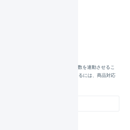
配送会社
送り状番号
出荷日
在庫数の連動
LOGILESSとカラーミーの在庫数を連動させるこ
とができます。在庫数を連携するには、商品対応
表の作成が必要です。
カラーミー 在庫連携