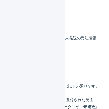
きます。
受注情報
カラーミーからLOGILESSへ、未発送の受注情報
が自動で取り込まれます。
受注の取得
実行間隔：10分
件数：300件／回
API連携で取込対象となる条件は以下の通りです。
過去1週間でカラーミーに登録された受注
カラーミー上の発送ステータスが「
未発送
」