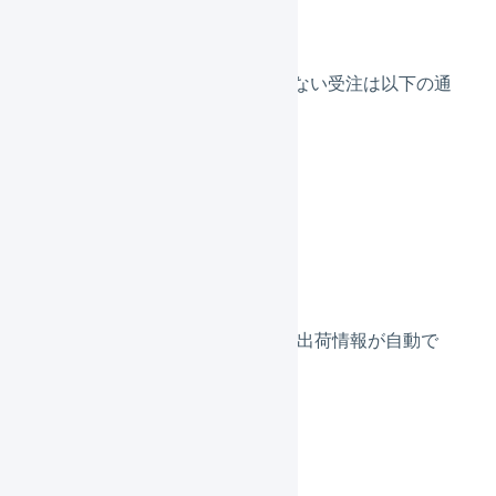
である受注
API連携で取り込むことのできない受注は以下の通
りです。
複数配送先の受注
出荷情報
LOGILESSからカラーミーへ、出荷情報が自動で
送信されます。
出荷情報の連携
連携間隔：10分
連携項目