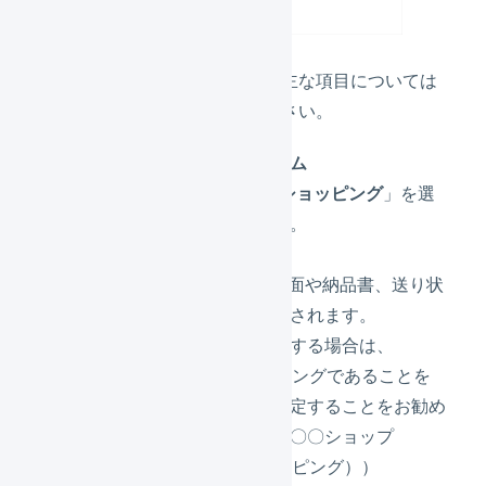
各値を設定します。主な項目については
下記説明を参照ください。
プラットフォーム
必ず「
Yahoo!ショッピング
」を選
択してください。
店舗名
LOGILESSの画面や納品書、送り状
の店舗名に使用されます。
他の店舗を追加する場合は、
Yahoo!ショッピングであることを
わかるように設定することをお勧め
します。（例：〇〇ショップ
（Yahoo!ショッピング））