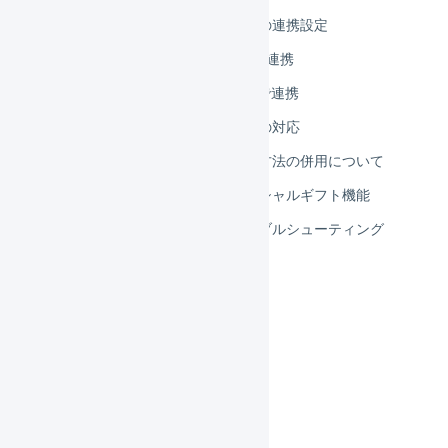
Yahoo!ショッピング 店舗の連携設定
Yahoo!ショッピング APIで連携
Yahoo!ショッピング CSVで連携
Yahoo!ショッピング 項目の対応
PayPay残高とほかの支払方法の併用について
Yahoo!ショッピング ソーシャルギフト機能
Yahoo!ショッピング トラブルシューティング
LINEギフト
楽天市場
カート
フルフィルメント
決済
その他のプラットフォーム