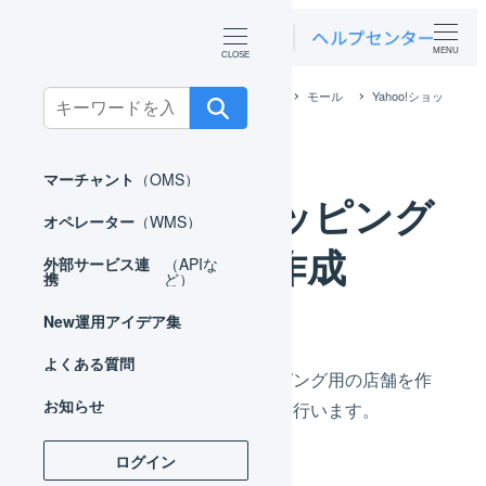
MENU
ホーム
外部サービス連携（APIなど）
モール
Yahoo!ショッ
Search
ピング
Yahoo!ショッピング 店舗の作成
for:
マーチャント
（OMS）
Yahoo!ショッピング
オペレーター
（WMS）
店舗の作成
外部サービス連
（APIな
携
ど）
New
運用アイデア集
よくある質問
LOGILESS上にYahoo!ショッピング用の店舗を作
お知らせ
成し、連携のための事前設定を行います。
ログイン