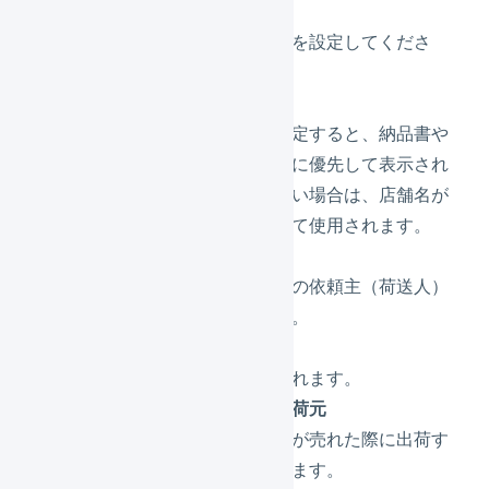
店舗名かな
店舗名の読み方を設定してくださ
い。
店舗表示名
店舗表示名を設定すると、納品書や
送り状の店舗名に優先して表示され
ます。入力しない場合は、店舗名が
店舗表示名として使用されます。
所在地
配送会社送り状の依頼主（荷送人）
に使用されます。
問い合わせ先
納品書に記載されます。
デフォルトの出荷元
この店舗で商品が売れた際に出荷す
る倉庫を選択します。