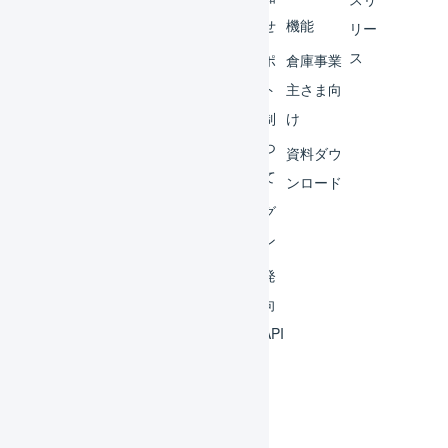
ター
らせ
機能
リー
ス
外部
サポ
倉庫事業
サー
ート
主さま向
ビス
体制
け
連携
につ
資料ダウ
いて
運用
ンロード
アイ
ログ
デア
イン
集
開発
よく
者向
ある
けAPI
質問