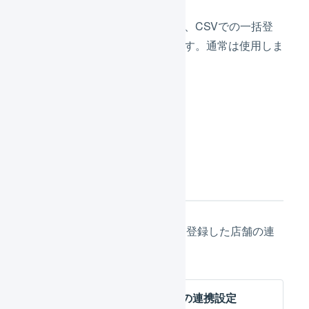
店舗コード
店舗をまたいだ、CSVでの一括登
録時に使用します。通常は使用しま
せん。
「
登録
」を押します。
次の設定
店舗の作成が完了したら、次は登録した店舗の連
携の設定に進んでください。
Yahoo!ショッピング 店舗の連携設定