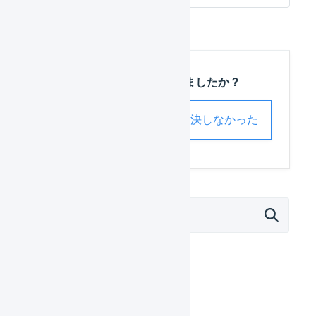
この記事は役に立ちましたか？
解決した
解決しなかった
外部サービス連携（APIなど）
モール
Amazon.co.jp