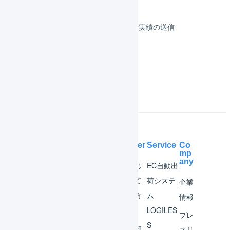
顧客対応
受注伝票の取込／在庫連携／出荷実績の送信
よくある質問
Help Center
Service
Co
mp
any
マー
はじ
EC自動出
チャ
めて
荷システ
企業
ント
の方
ム
情報
へ
LOGILES
オペ
プレ
S
レー
お知
スリ